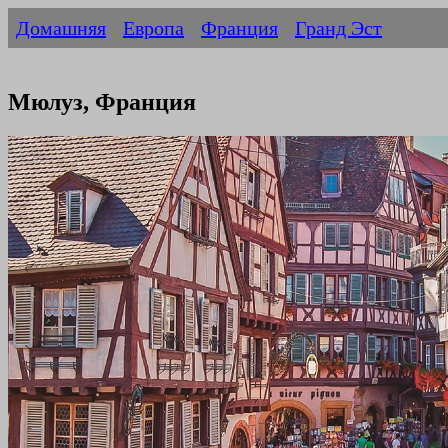
Домашняя
Европа
Франция
Гранд Эст
Мюлуз, Франция