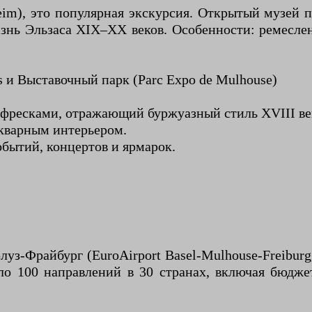
heim), это популярная экскурсия. Открытый музей
нь Эльзаса XIX–XX веков. Особенности: ремеслен
 и Выставочный парк (Parc Expo de Mulhouse)
 фресками, отражающий буржуазный стиль XVIII ве
икварным интерьером.
бытий, концертов и ярмарок.
з-Фрайбург (EuroAirport Basel-Mulhouse-Freibu
ло 100 направлений в 30 странах, включая бюдже