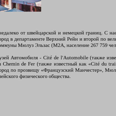
едалеко от швейцарской и немецкой границ. С нас
ород в департаменте Верхний Рейн и второй по вел
оммуны Мюлуз Эльзас (M2A, население 267 759 чел
зей Автомобиля - Cité de l'Automobile (также и
 Chemin de Fer (также известный как «Cité du tr
род по прозвищу «Французский Манчестер», Мюлуз
пейского физического общества.