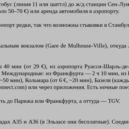
обус (линия 11 или шаттл) до ж/д станции Сен-Луи
оло 50–70 €) или аренда автомобиля в аэропорту.
ропорт редки, так что возможны стыковки в Стамбу
ным вокзалом (Gare de Mulhouse-Ville), откуда л
40 мин (от 29 €), из аэропорта Руасси-Шарль-де
. Международные: из Франкфурта — 2 ч 10 мин, из 
~50 мин), Кольмара (от 6 €, ~20 мин), Базеля (кажд
onnect.com) или через приложения. Есть ночные пое
ть до Парижа или Франкфурта, а оттуда — TGV.
дах A35 и A36 (в Эльзасе они бесплатные). Соеди