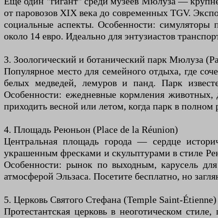
Ещё один "гигант" среди музеев Мюлуза — крупне
от паровозов XIX века до современных TGV. Экспо
социальные аспекты. Особенности: симуляторы п
около 14 евро. Идеально для энтузиастов транспо
3. Зоологический и ботанический парк Мюлуза (Par
Популярное место для семейного отдыха, где соче
белых медведей, лемуров и панд. Парк извес
Особенности: ежедневные кормления животных, 
приходить весной или летом, когда парк в полном
4. Площадь Реюньон (Place de la Réunion)
Центральная площадь города — сердце историч
украшенным фресками и скульптурами в стиле Ре
Особенности: рынок по выходным, карусель для
атмосферой Эльзаса. Посетите бесплатно, но загля
5. Церковь Святого Стефана (Temple Saint-Étienne)
Протестантская церковь в неоготическом стиле,