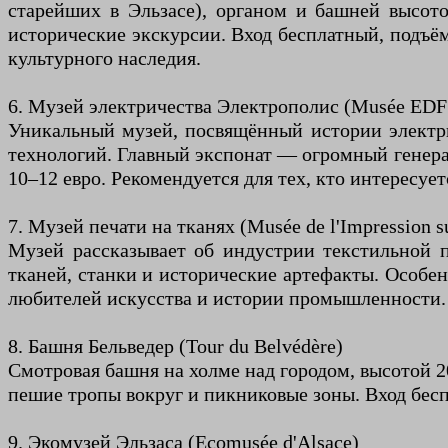
старейших в Эльзасе), органом и башней высото
исторические экскурсии. Вход бесплатный, подъё
культурного наследия.
6. Музей электричества Электрополис (Musée EDF E
Уникальный музей, посвящённый истории электр
технологий. Главный экспонат — огромный генера
10–12 евро. Рекомендуется для тех, кто интересует
7. Музей печати на тканях (Musée de l'Impression su
Музей рассказывает об индустрии текстильной 
тканей, станки и исторические артефакты. Особен
любителей искусства и истории промышленности.
8. Башня Бельведер (Tour du Belvédère)
Смотровая башня на холме над городом, высотой 2
пешие тропы вокруг и пикниковые зоны. Вход бесп
9. Экомузей Эльзаса (Ecomusée d'Alsace)