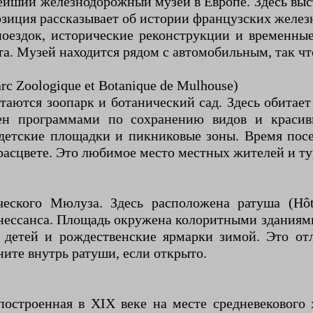
йший железнодорожный музей в Европе. Здесь выста
зиция рассказывает об истории французских желез
оездок, исторические реконструкции и временны
рта. Музей находится рядом с автомобильным, так ч
c Zoologique et Botanique de Mulhouse)
таются зоопарк и ботанический сад. Здесь обитае
тен программами по сохранению видов и краси
детские площадки и пикниковые зоны. Время пос
 расцвете. Это любимое место местных жителей и ту
еского Мюлуза. Здесь расположена ратуша (Hôte
нессанса. Площадь окружена колоритными зданиями
 детей и рождественские ярмарки зимой. Это отл
ните внутрь ратуши, если открыто.
 построенная в XIX веке на месте средневекового