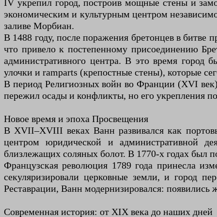
IV укрепил город, построив мощные стены и замо
экономическим и культурным центром независимого
заливе Морбиан.
В 1488 году, после поражения бретонцев в битве 
что привело к постепенному присоединению Брет
административного центра. В это время город б
улочки и ramparts (крепостные стены), которые с
В период Религиозных войн во Франции (XVI век)
пережил осады и конфликты, но его укрепления по
Новое время и эпоха Просвещения
В XVII–XVIII веках Ванн развивался как портовы
центром юридической и административной дея
близлежащих соляных болот. В 1770-х годах был п
Французская революция 1789 года принесла изм
секуляризировали церковные земли, и город пе
Реставрации, Ванн модернизировался: появились ж
Современная история: от XIX века до наших дней