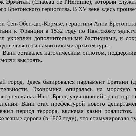
к Эрмитаж (Château de l'Hermine), который служи
 Бретонского герцогства. В XV веке здесь процвет
при Сен-Обен-дю-Кормье, герцогиня Анна Бретонска
ани к Франции в 1532 году по Нантскому эдикту.
ыл укреплен дополнительными бастионами, и сох
егодня являются памятниками архитектуры.
 Ванн оставался католическим оплотом, поддержив
могли выстоять.
й город. Здесь базировался парламент Бретани (до
тельности. Экономика опиралась на морскую т
остроен канал Нант-Брест, улучшивший транспортны
енения: Ванн стал префектурой нового департаме
режил период террора, включая казни роялистов.
елезные дороги (в 1862 году), что стимулировало 