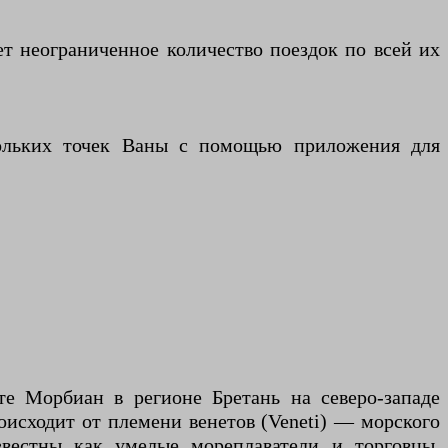
яет неограниченное количество поездок по всей их
скольких точек Ваны с помощью приложения для
те Морбиан в регионе Бретань на северо-западе
роисходит от племени венетов (Veneti) — морского
звестны как умелые мореплаватели и торговцы,