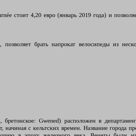
née стоит 4,20 евро (январь 2019 года) и позвол
o, позволяет брать напрокат велосипеды из не
, бретонское: Gwened) расположен в департамен
, начиная с кельтских времен. Название города п
иторию в эпоху железного века. Венеты были и