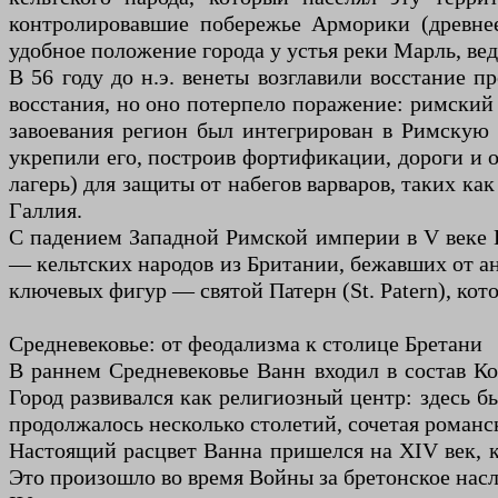
контролировавшие побережье Арморики (древнее
удобное положение города у устья реки Марль, ве
В 56 году до н.э. венеты возглавили восстание 
восстания, но оно потерпело поражение: римски
завоевания регион был интегрирован в Римскую 
укрепили его, построив фортификации, дороги и об
лагерь) для защиты от набегов варваров, таких к
Галлия.
С падением Западной Римской империи в V веке 
— кельтских народов из Британии, бежавших от а
ключевых фигур — святой Патерн (St. Patern), кот
Средневековье: от феодализма к столице Бретани
В раннем Средневековье Ванн входил в состав Ко
Город развивался как религиозный центр: здесь был
продолжалось несколько столетий, сочетая романс
Настоящий расцвет Ванна пришелся на XIV век, ко
Это произошло во время Войны за бретонское нас