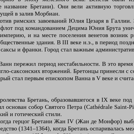
 название Бретани). Они вели активную торгов
дущей в залив Морбиан.
против римских завоеваний Юлия Цезаря в Галлии
й флот под командованием Децима Юния Брута унич
империю, и на месте поселения венетов возник р
щественные здания. В III веке н.э., в период поз
ак саксы и франки. Город стал важным администра
Ванн пережил период нестабильности. В это время
нгло-саксонских вторжений. Бретонцы принесли с с
орый стал первым епископом Ванна в V веке и счита
ролевства Бретань, образовавшегося в IX веке под
 основан собор Святого Петра (Cathédrale Saint-Pi
кий и готический стили.
гда герцог Бретани Жан IV (Жан де Монфор) выбра
ледство (1341–1364), когда Бретань оспаривалась 