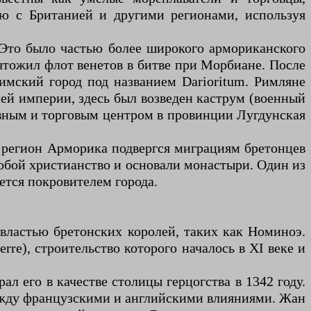
лю с Британией и другими регионами, используя
. Это было частью более широкого армориканского
тожил флот венетов в битве при Морбиане. После
имский город под названием Darioritum. Римляне
дней империи, здесь был возведен каструм (военный
тивным и торговым центром в провинции Лугдунская
 регион Арморика подвергся миграциям бретонцев
обой христианство и основали монастыри. Один из
ется покровителем города.
 властью бретонских королей, таких как Номиноэ.
erre), строительство которого началось в XI веке и
л его в качестве столицы герцогства в 1342 году.
между французскими и английскими влияниями. Жан