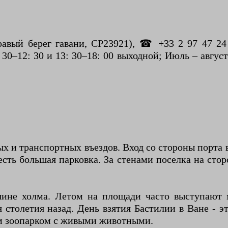
авый берег гавани, CP23921), ☎ +33 2 97 47 24 3
: 30–12: 30 и 13: 30–18: 00 выходной; Июль – авгус
х и транспортных въездов. Вход со стороны порта 
есть большая парковка. За стенами поселка на сто
ершине холма. Летом на площади часто выступают
 столетия назад. День взятия Бастилии в Ване - 
м зоопарком с живыми животными.