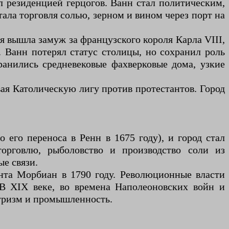
л резиденцией герцогов. Ванн стал политическим,
ала торговля солью, зерном и вином через порт на
я вышла замуж за французского короля Карла VIII,
 Ванн потерял статус столицы, но сохранил роль
ранились средневековые фахверковые дома, узкие
ая Католическую лигу против протестантов. Город
 его переноса в Ренн в 1675 году), и город стал
орговлю, рыболовство и производство соли из
е связи.
нта Морбиан в 1790 году. Революционные власти
 В XIX веке, во времена Наполеоновских войн и
туризм и промышленность.