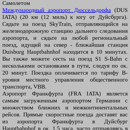
Самолетом
Международный аэропорт Дюссельдорфа
(DUS
IATA) (20 км (12 миль) к югу от Дуйсбурга).
Сядьте на поезд SkyTrain, отправляющийся на
железнодорожную станцию ​​дальнего следования
аэропорта, и сядьте на любой региональный
поезд, идущий на север - ближайшая станция
Duisburg Hauptbahnhof находится в 10 минутах.
Вы также можете сесть на поезд S1 S-Bahn с
несколькими остановками в пути, следуя по ок.
20 минут. Поездка оплачивается по тарифу B-
уровня местного управления общественного
транспорта, VBB.
Аэропорт Франкфурта (FRA IATA) является
самым загруженным аэропортом Германии с
множеством ближних и межконтинентальных
рейсов. Прямые скоростные поезда доставят вас
из аэропорта Франкфурта в Дуйсбург
Hauptbahnhof в ок. 1,5 часа, часто отправляясь в