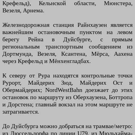
Крефельд), Кельнской области, Мюнстера,
Везеля, Арнема.
Железнодорожная станция Райнхаузен является
важнейшим остановочным пунктом на левом
берегу Рейна в Дуйсбурге, с прямым
региональным транспортным сообщением из
Дортмунда, Везеля, Ксантена, Мёрса, Аахена
через Крефельд и Мёнхенгладбах.
К северу от Рура находятся контрольные точки
Рурорт, Майдерих Зюд, Майдерих Ост и
Обермайдерих; NordWestBahn доезжает до этих
остановок по маршруту из Оберхаузена, Боттропа
и Дорстена; главный вокзал на этом маршруте не
затрагивается.
До Дуйсбурга можно добраться на трамвае/метро:
из Дюссельдорфа по линии U79, из Мюльхайма-