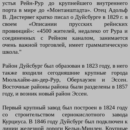
устья Рейн-Рур до крупнейшего внутреннего
порта в мире до «Монтанштадта». Отец Адольф
В. Дистервег кратко писал о Дуйсбурге в 1829 г. в
своем «Описании прусских рейнских
провинций»: «4500 жителей, недалеко от Рура и
соединенных с Рейном каналом, занимается
очень важной торговлей, имеет грамматическую
школа."
Район Дуйсбург был образован в 1823 году, в него
также входили сегодняшние крупные города
Мюльхайм-ан-дер-Рур, Оберхаузен и Эссен.
Восточные районы района были разделены в 1857
году, и возник новый район Эссен.
Первый крупный завод был построен в 1824 году
со строительством сернокислотного завода
Курциуса. В 1846 году Дуйсбург был подключен к
линии железной дороги Кельн-Минден. Крупные