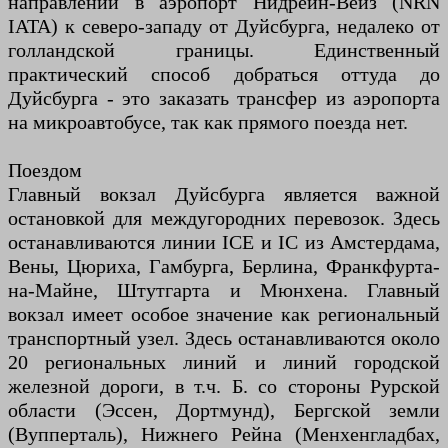
направлений в аэропорт Нидрейн-Вейз (NRN
IATA) к северо-западу от Дуйсбурга, недалеко от
голландской границы. Единственный
практический способ добраться оттуда до
Дуйсбурга - это заказать трансфер из аэропорта
на микроавтобусе, так как прямого поезда нет.
Поездом
Главный вокзал Дуйсбурга является важной
остановкой для междугородних перевозок. Здесь
останавливаются линии ICE и IC из Амстердама,
Вены, Цюриха, Гамбурга, Берлина, Франкфурта-
на-Майне, Штутгарта и Мюнхена. Главный
вокзал имеет особое значение как региональный
транспортный узел. Здесь останавливаются около
20 региональных линий и линий городской
железной дороги, в т.ч. Б. со стороны Рурской
области (Эссен, Дортмунд), Бергской земли
(Вупперталь), Нижнего Рейна (Менхенгладбах,