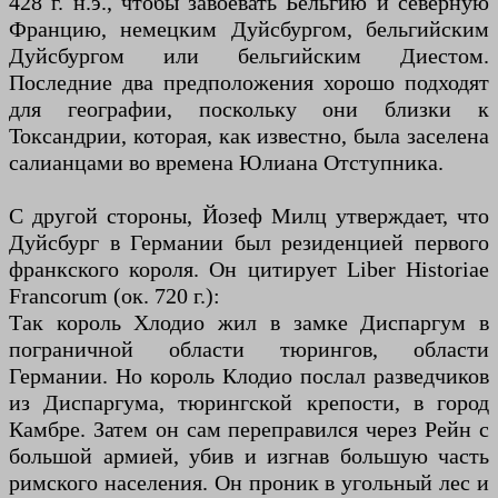
428 г. н.э., чтобы завоевать Бельгию и северную
Францию, немецким Дуйсбургом, бельгийским
Дуйсбургом или бельгийским Диестом.
Последние два предположения хорошо подходят
для географии, поскольку они близки к
Токсандрии, которая, как известно, была заселена
салианцами во времена Юлиана Отступника.
С другой стороны, Йозеф Милц утверждает, что
Дуйсбург в Германии был резиденцией первого
франкского короля. Он цитирует Liber Historiae
Francorum (ок. 720 г.):
Так король Хлодио жил в замке Диспаргум в
пограничной области тюрингов, области
Германии. Но король Клодио послал разведчиков
из Диспаргума, тюрингской крепости, в город
Камбре. Затем он сам переправился через Рейн с
большой армией, убив и изгнав большую часть
римского населения. Он проник в угольный лес и