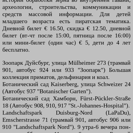
археологии, строительства, коммуникации и
средств массовой информации. Для детей
младшего возраста есть пиратская тематика.
Дневной билет € 16.50, скидка € 12.50, дневной
билет (вт-чт после 15:00, пятница после 16:00)
или мини-билет (один час) € 5, дети до 4 лет
бесплатно.
Зоопарк Дуйсбург, улица Mülheimer 273 (трамвай
901, автобус 924 или 933 "Зоопарк") Большая
коллекция приматов, дельфинария и коал.
Ботанический сад Kaiserberg, улица Schweizer 24
(Автобус 937 "Botanischer Garten").
Ботанический сад Хамборн, Fürst-Pückler-Straße
18 (Автобус 908, 910, 917 "St.-Johannes-Hospital").
Landschaftspark Duisburg-Nord (LaPaDu),
Emscherstrasse 71 (трамвай 901, автобус 906 или
910 "Landschaftspark Nord"). 9 утра-6 вечера пон-