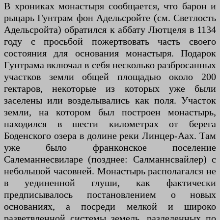
В хрониках монастыря сообщается, что барон и
рыцарь Гунтрам фон Адельсройте (см. Светлость
Адельсройта) обратился к аббату Лютцеля в 1134
году с просьбой пожертвовать часть своего
состояния для основания монастыря. Подарок
Гунтрама включал в себя несколько разбросанных
участков земли общей площадью около 200
гектаров, некоторые из которых уже были
заселены или возделывались как поля. Участок
земли, на котором был построен монастырь,
находился в шести километрах от берега
Боденского озера в долине реки Линцер-Аах. Там
уже было франконское поселение
Салеманнесвиларе (позднее: Салманнсвайлер) с
небольшой часовней. Монастырь располагался не
в уединенной глуши, как фактически
предписывалось постановлением о новых
основаниях, а посреди мелкой и широко
разветвленной системы земель, разделенных по