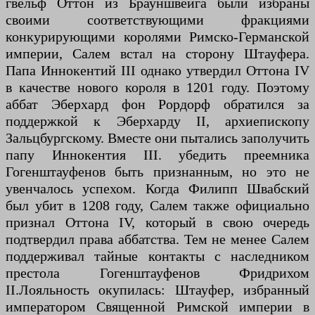
гвельф Оттон из Брауншвейга были избраны
своими соответствующими фракциями
конкурирующими королями Римско-Германской
империи, Салем встал на сторону Штауфера.
Папа Иннокентий III однако утвердил Оттона IV
в качестве нового короля в 1201 году. Поэтому
аббат Эберхард фон Рордорф обратился за
поддержкой к Эберхарду II, архиепископу
Зальцбургскому. Вместе они пытались заполучить
папу Иннокентия III. убедить преемника
Гогенштауфенов быть признанным, но это не
увенчалось успехом. Когда Филипп Швабский
был убит в 1208 году, Салем также официально
признал Оттона IV, который в свою очередь
подтвердил права аббатства. Тем не менее Салем
поддерживал тайные контакты с наследником
престола Гогенштауфенов Фридрихом
II.Лояльность окупилась: Штауфер, избранный
императором Священной Римской империи в