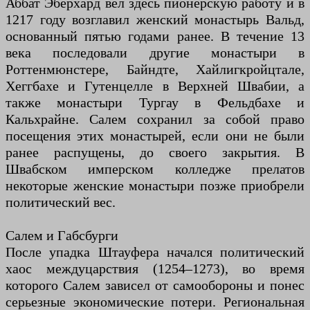
Аббат Эберхард вел здесь пионерскую работу и в
1217 году возглавил женский монастырь Вальд,
основанный пятью годами ранее. В течение 13
века последовали другие монастыри в
Роттенмюнстере, Байндте, Хайлигкройцтале,
Хеггбахе и Гутенцелле в Верхней Швабии, а
также монастыри Тургау в Фельдбахе и
Кальхрайне. Салем сохранил за собой право
посещения этих монастырей, если они не были
ранее распущены, до своего закрытия. В
Швабском имперском колледже прелатов
некоторые женские монастыри позже приобрели
политический вес.
Салем и Габсбурги
После упадка Штауфера начался политический
хаос междуцарствия (1254–1273), во время
которого Салем зависел от самообороны и понес
серьезные экономические потери. Региональная