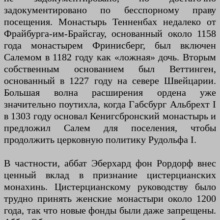
задокументировано по бесспорному праву
посещения. Монастырь Тенненбах недалеко от
Фрайбурга-им-Брайсгау, основанный около 1158
года монастырем Фринисберг, был включен
Салемом в 1182 году как «ложная» дочь. Вторым
собственным основанием был Веттинген,
основанный в 1227 году на севере Швейцарии.
Большая волна расширения ордена уже
значительно поутихла, когда Габсбург Альбрехт I
в 1303 году основал Кенигсбронский монастырь и
предложил Салем для поселения, чтобы
продолжить церковную политику Рудольфа I.
В частности, аббат Эберхард фон Рордорф внес
ценный вклад в признание цистерцианских
монахинь. Цистерцианскому руководству было
трудно принять женские монастыри около 1200
года, так что новые фонды были даже запрещены.