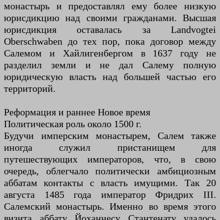
монастырь и предоставлял ему более низкую
юрисдикцию над своими гражданами. Высшая
юрисдикция оставалась за Landvogtei
Oberschwaben до тех пор, пока договор между
Салемом и Хайлигенбергом в 1637 году не
разделил земли и не дал Салему полную
юридическую власть над большей частью его
территорий.
Реформация и раннее Новое время
Политическая роль около 1500 г.
Будучи имперским монастырем, Салем также
иногда служил пристанищем для
путешествующих императоров, что, в свою
очередь, облегчало политически амбициозным
аббатам контакты с власть имущими. Так 20
августа 1485 года император Фридрих III.
Салемский монастырь. Именно во время этого
визита аббату Йоханнесу Стантенату удалось