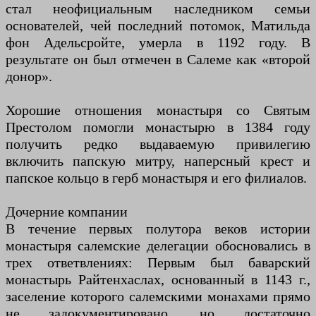
стал неофициальным наследником семьи
основателей, чей последний потомок, Матильда
фон Адельсройте, умерла в 1192 году. В
результате он был отмечен в Салеме как «второй
донор».
Хорошие отношения монастыря со Святым
Престолом помогли монастырю в 1384 году
получить редко выдаваемую привилегию
включить папскую митру, наперсный крест и
папское кольцо в герб монастыря и его филиалов.
Дочерние компании
В течение первых полутора веков истории
монастыря салемские делегации обосновались в
трех ответвлениях: Первым был баварский
монастырь Райтенхаслах, основанный в 1143 г.,
заселение которого салемскими монахами прямо
не задокументировано, но достаточно