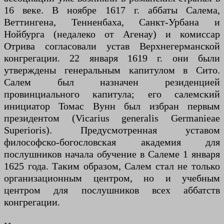
16 веке. В ноябре 1617 г. аббаты Салема,
Веттингена, Тенненбаха, Санкт-Урбана и
Нойбурга (недалеко от Агенау) и комиссар
Отрива согласовали устав Верхнегерманской
конгрегации. 22 января 1619 г. они были
утверждены генеральным капитулом в Сито.
Салем был назначен резиденцией
провинциального капитула; его салемский
инициатор Томас Вунн был избран первым
президентом (Vicarius generalis Germanieae
Superioris). Предусмотренная уставом
философско-богословская академия для
послушников начала обучение в Салеме 1 января
1625 года. Таким образом, Салем стал не только
организационным центром, но и учебным
центром для послушников всех аббатств
конгрегации.