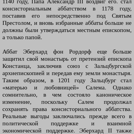
1140 году, Папа Александр III воздвиг его. стал
консисториальным аббатством в 1178 году,
поставив его непосредственно под Святым
Престолом, и вновь избранные аббаты больше не
должны были утверждаться местным епископом,
а только папой.
Аббат Эберхард фон Рордорф еще больше
защитил свой монастырь от претензий епископа
Констанца, заключив союз с Зальцбургской
архиепископией и передав ему земли монастыря.
Таким образом, в 1201 году Зальцбург стал
«матерью и любовницей» Салема. Однако
сомнительно, в чем состояло каноническое
изменение, поскольку Салем продолжал
сохранять права консисториального аббатства.
Реальные выгоды заключались прежде всего в
политической поддержке и взаимной
экономической поддержке. Эберхард II также