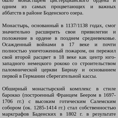
было монастырем цистерцианского ордена и
одним из самых процветающих и важных
аббатств в районе Боденского озера.
Монастырь, основанный в 1137/1138 годах, смог
значительно расширить свои привилегии и
положение в ордене в позднем средневековье.
Осажденный войнами в 17 веке и почти
полностью уничтоженный пожаром, он пережил
свой второй расцвет в 18 веке как центр юго-
западного немецкого рококо со строительством
паломнической церкви Бирнау и основанием
первой в Германии сберегательной кассы.
Обширный монастырский комплекс в стиле
барокко (построенный Францем Беером в 1697-
1706 гг.) с высоким готическим Салемским
собором (ок. 1285-1414 гг.) стал собственностью
маркграфов Баденских в 1802 г. в результате