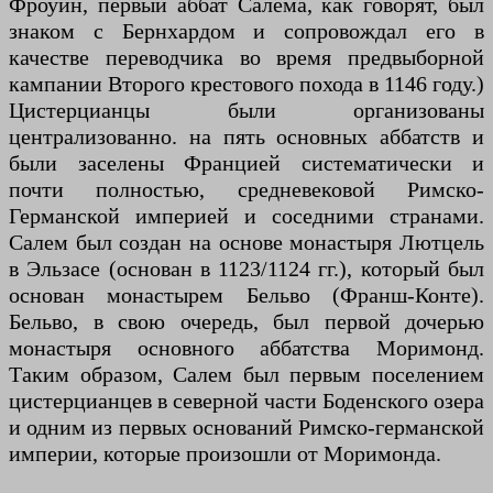
Фроуин, первый аббат Салема, как говорят, был
знаком с Бернхардом и сопровождал его в
качестве переводчика во время предвыборной
кампании Второго крестового похода в 1146 году.)
Цистерцианцы были организованы
централизованно. на пять основных аббатств и
были заселены Францией систематически и
почти полностью, средневековой Римско-
Германской империей и соседними странами.
Салем был создан на основе монастыря Лютцель
в Эльзасе (основан в 1123/1124 гг.), который был
основан монастырем Бельво (Франш-Конте).
Бельво, в свою очередь, был первой дочерью
монастыря основного аббатства Моримонд.
Таким образом, Салем был первым поселением
цистерцианцев в северной части Боденского озера
и одним из первых оснований Римско-германской
империи, которые произошли от Моримонда.