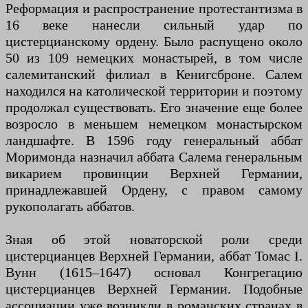
Реформация и распространение протестантизма в
16 веке нанесли сильный удар по
цистерцианскому ордену. Было распущено около
50 из 109 немецких монастырей, в том числе
салемитанский филиал в Кенигсброне. Салем
находился на католической территории и поэтому
продолжал существовать. Его значение еще более
возросло в меньшем немецком монастырском
ландшафте. В 1596 году генеральный аббат
Моримонда назначил аббата Салема генеральным
викарием провинции Верхней Германии,
принадлежавшей Ордену, с правом самому
рукополагать аббатов.
Зная об этой новаторской роли среди
цистерцианцев Верхней Германии, аббат Томас I.
Вунн (1615–1647) основал Конгрегацию
цистерцианцев Верхней Германии. Подобные
ассоциации уже возникли в романских странах в