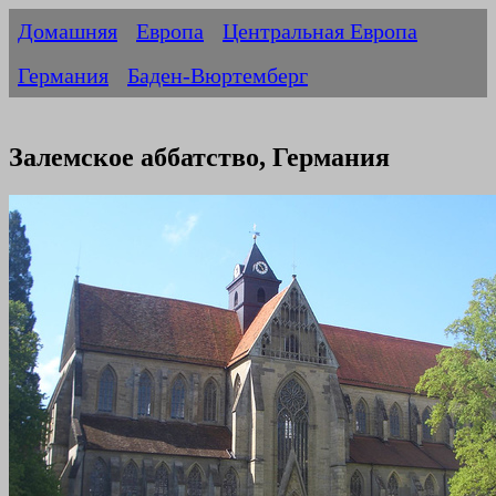
Домашняя
Европа
Центральная Европа
Германия
Баден-Вюртемберг
Залемское аббатство, Германия