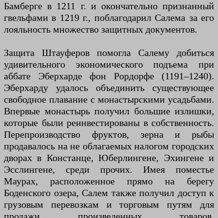
Бамберге в 1211 г. и окончательно признанный
гвельфами в 1219 г., поблагодарил Салема за его
лояльность множество защитных документов.
Защита Штауферов помогла Салему добиться
удивительного экономического подъема при
аббате Эберхарде фон Рордорфе (1191–1240).
Эберхарду удалось объединить существующее
свободное плавание с монастырскими усадьбами.
Впервые монастырь получил большие излишки,
которые были реинвестированы в собственность.
Перепроизводство фруктов, зерна и рыбы
продавалось на не облагаемых налогом городских
дворах в Констанце, Юберлингене, Эхингене и
Эсслингене, среди прочих. Имея поместье
Маурах, расположенное прямо на берегу
Боденского озера, Салем также получил доступ к
грузовым перевозкам и торговым путям для
продажи произведенных товаров.