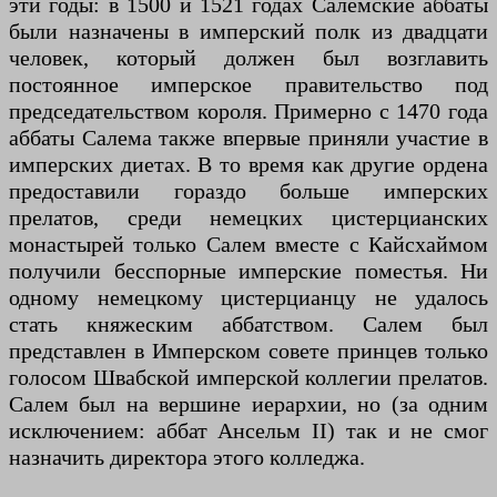
эти годы: в 1500 и 1521 годах Салемские аббаты
были назначены в имперский полк из двадцати
человек, который должен был возглавить
постоянное имперское правительство под
председательством короля. Примерно с 1470 года
аббаты Салема также впервые приняли участие в
имперских диетах. В то время как другие ордена
предоставили гораздо больше имперских
прелатов, среди немецких цистерцианских
монастырей только Салем вместе с Кайсхаймом
получили бесспорные имперские поместья. Ни
одному немецкому цистерцианцу не удалось
стать княжеским аббатством. Салем был
представлен в Имперском совете принцев только
голосом Швабской имперской коллегии прелатов.
Салем был на вершине иерархии, но (за одним
исключением: аббат Ансельм II) так и не смог
назначить директора этого колледжа.