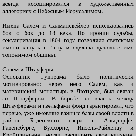
всегда ассоциировался в художественных
аллегориях с Небесным Иерусалимом.
Имена Салем и Салмансвейлер использовались
бок о бок до 18 века. По иронии судьбы,
секуляризация в 1804 году позволила светскому
имени кануть в Лету и сделала духовное имя
топонимом общины.
Салем и Штауферы
Основание Гунтрама было политически
мотивировано: через него Салем, как и
материнский монастырь в Лютцеле, был связан
со Штауфером. В борьбе за власть между
Штауферами и гвельфами фонд гарантировал, что
первые, уже имевшие важные базы своей власти в
районе Боденского озера в Альтдорфе,
Равенсбурге, Буххорне, Инзель-Райхенау и
Кройцлингене, могли расширить свое влияние.