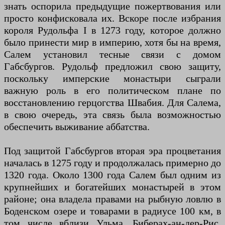
знать оспорила предыдущие пожертвования или
просто конфисковала их. Вскоре после избрания
короля Рудольфа I в 1273 году, которое должно
было принести мир в империю, хотя бы на время,
Салем установил тесные связи с домом
Габсбургов. Рудольф предложил свою защиту,
поскольку имперские монастыри сыграли
важную роль в его политическом плане по
восстановлению герцогства Швабия. Для Салема,
в свою очередь, эта связь была возможностью
обеспечить выживание аббатства.
Под защитой Габсбургов вторая эра процветания
началась в 1275 году и продолжалась примерно до
1320 года. Около 1300 года Салем был одним из
крупнейших и богатейших монастырей в этом
районе; она владела правами на рыбную ловлю в
Боденском озере и товарами в радиусе 100 км, в
том числе вблизи Ульма, Биберах-ан-дер-Рис,