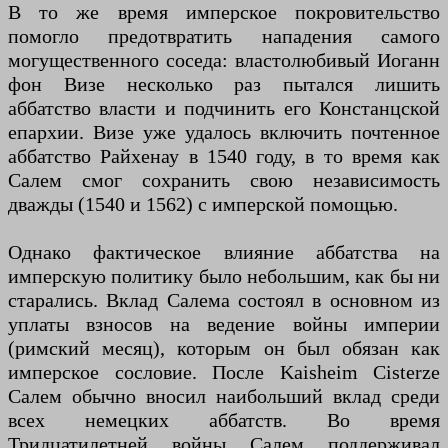
В то же время имперское покровительство
помогло предотвратить нападения самого
могущественного соседа: властолюбивый Иоганн
фон Визе несколько раз пытался лишить
аббатство власти и подчинить его Констанцской
епархии. Визе уже удалось включить почтенное
аббатство Райхенау в 1540 году, в то время как
Салем смог сохранить свою независимость
дважды (1540 и 1562) с имперской помощью.
Однако фактическое влияние аббатства на
имперскую политику было небольшим, как бы ни
старались. Вклад Салема состоял в основном из
уплаты взносов на ведение войны империи
(римский месяц), которым он был обязан как
имперское сословие. После Kaisheim Cisterze
Салем обычно вносил наибольший вклад среди
всех немецких аббатств. Во время
Тридцатилетней войны Салем поддерживал