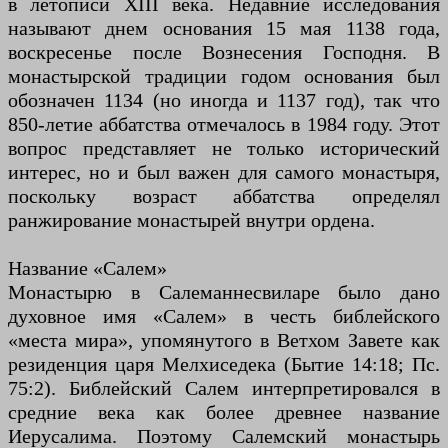
в летописи XIII века. Недавние исследования
называют днем ​​основания 15 мая 1138 года,
воскресенье после Вознесения Господня. В
монастырской традиции годом основания был
обозначен 1134 (но иногда и 1137 год), так что
850-летие аббатства отмечалось в 1984 году. Этот
вопрос представляет не только исторический
интерес, но и был важен для самого монастыря,
поскольку возраст аббатства определял
ранжирование монастырей внутри ордена.
Название «Салем»
Монастырю в Салеманнесвиларе было дано
духовное имя «Салем» в честь библейского
«места мира», упомянутого в Ветхом Завете как
резиденция царя Мелхиседека (Бытие 14:18; Пс.
75:2). Библейский Салем интерпретировался в
средние века как более древнее название
Иерусалима. Поэтому Салемский монастырь