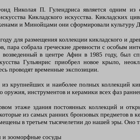
онд Николая П. Гулендриса является одним из
скусства Кикладского искусства. Кикладских цив
с Микенами и Минойцами они сформировали культуру 
 году для размещения коллекции кикладского и др
ов, пара собрала греческие древности с особым ин
, возведенный в центре Афин в 1985 году, был 
усства Гульянрис приобрел новое крыло, неокл
есь проводят временные экспозиции.
 из крупнейших и наиболее полных коллекций ки
о оружия, инструментов и керамики всех фаз ранне
рвом этаже здания постоянных коллекций и откры
которые из самых ранних бронзовых предметов в к
азмещены в третьем тысячелетии до нашей эры. Оно 
и и зооморфные сосуды