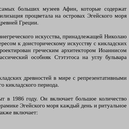
 самых больших музеев Афин, которые содержат
илизация процветала на островах Эгейского моря
Древней Греции.
евнегреческого искусства, принадлежащей Николаю
тересом к доисторическому искусству с кикладских
спроектирован греческим архитектором Иоаннисом
ассический особняк Стэтэтоса на углу бульвара
кладских древностей в мире с репрезентативными
го кикладского периода.
т в 1986 году. Он включает большое количество
ерамике Эгейского моря каждый день и ритуальное
также включает: