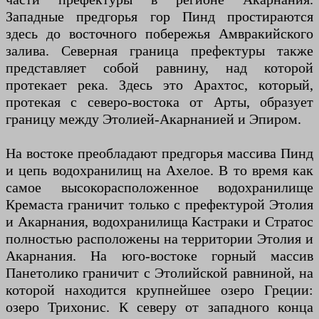
Западные предгорья гор Пинд простираются
здесь до восточного побережья Амвракийского
залива. Северная граница префектуры также
представляет собой равнину, над которой
протекает река. Здесь это Арахтос, который,
протекая с северо-востока от Арты, образует
границу между Этолией-Акарнанией и Эпиром.
На востоке преобладают предгорья массива Пинд
и цепь водохранилищ на Ахелое. В то время как
самое высокорасположенное водохранилище
Кремаста граничит только с префектурой Этолия
и Акарнания, водохранилища Кастраки и Стратос
полностью расположены на территории Этолия и
Акарнания. На юго-востоке горный массив
Панетолико граничит с Этолийской равниной, на
которой находится крупнейшее озеро Греции:
озеро Трихонис. К северу от западного конца