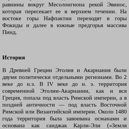
равнины вокруг Месолонгиона рекой Эвинос,
которая пересекает ее в верхнем течении. На
востоке горы Нафпактии переходят в горы
Фокиды и далее в южные предгорья массива
Пинд.
История
В Древней Греции Этолия и Акарнания были
двумя политически отдельными регионами. Во 2
веке до н.э. В IV веке до н. э. территория
современной Этолии-Акарнании, как и вся
Греция, попала под власть Римской империи, а в
поздней античности — под власть Восточной
Римской или Византийской империи. Около 1480
года территория была завоевана османами и
основана как санджак Карли-Эли («Земля