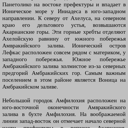
Панетолико на востоке префектуры и впадает в
Ионическое море у Иниадеса в юго-западном
направлении. К северу от Ахелуса, на северном
краю его дельтового устья, возвышаются
Акарнанские горы. Эти горные хребты отделяют
Ахелойскую равнину от южного побережья
Амвракийского залива. Ионический остров
Лефкас расположен совсем рядом с материком, у
западного побережья. Южное побережье
Амбракийского залива холмистое из-за северных
предгорий Амбракийских гор. Самым важным
поселением в этом районе является Воница на
Амбракийском заливе.
Небольшой городок Амфилохия расположен на
юго-восточной оконечности Амвракийского
залива в бухте Амфилохия. На воображаемой
линии запад-восток он отмечает начало северной
части префектуры в регионе Акарнания.