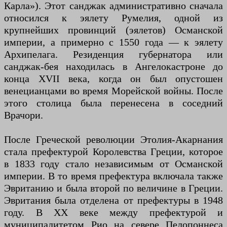
Карла»). Этот санджак административно сначала
относился к эялету Румелия, одной из
крупнейших провинций (эялетов) Османской
империи, а примерно с 1550 года — к эялету
Архипелага. Резиденция губернатора или
санджак-бея находилась в Ангелокастроне до
конца XVII века, когда он был опустошен
венецианцами во время Морейской войны. После
этого столица была перенесена в соседний
Врачори.
После Греческой революции Этолия-Акарнания
стала префектурой Королевства Греции, которое
в 1833 году стало независимым от Османской
империи. В то время префектура включала также
Эвританию и была второй по величине в Греции.
Эвритания была отделена от префектуры в 1948
году. В XX веке между префектурой и
муниципалитетом Рио на севере Пелопоннеса