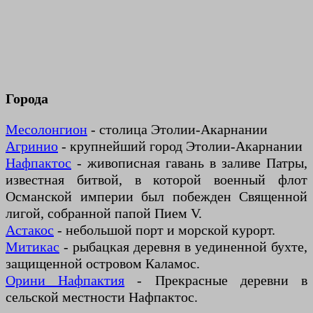
Города
Месолонгион
- столица Этолии-Акарнании
Агринио
- крупнейший город Этолии-Акарнании
Нафпактос
- живописная гавань в заливе Патры,
известная битвой, в которой военный флот
Османской империи был побежден Священной
лигой, собранной папой Пием V.
Астакос
- небольшой порт и морской курорт.
Митикас
- рыбацкая деревня в уединенной бухте,
защищенной островом Каламос.
Орини Нафпактия
- Прекрасные деревни в
сельской местности Нафпактос.