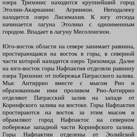
озера Трихонис находится крупнейший город
Этолии-Акарнании: Агринион. Неподалеку
находится озеро Лисимахия. К югу отсюда
начинается лагуна Этолико с одноименным
городом. Впадает в лагуну Месолонгион.
Юго-восток области на севере занимает равнина,
простирающаяся на восток в горы, в северной
части которой находится озеро Трихомида. Далее
на юго-восток горы Нафпактия отделяли равнину
озера Трихонис от побережья Патрасского залива.
Мыс Антиррио вместе с мысом Рио и
образованным ими проливом Рио-Антиррио
отделяют Патрасский залив на западе от
Коринфского залива на востоке. Горы Нафпактия
простираются на восток за этим мысом и
обрамляют город Нафпактос на северном
побережье западной части Коринфского залива.
Горы Нафпактии отделены от Эолийской