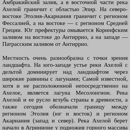
Амбракийский залив, а в восточной части река
Ахелой граничит с областью Эпир. На северо-
востоке Этолия-Акарнания граничит с регионом
Фессалией, а на востоке — с регионом Средней
Греции. Юг префектуры омывается Коринфским
заливом на востоке до Антиррио, а на западе —
Патрасским заливом от Антиррио.
Местность очень разнообразна с точки зрения
ландшафта. На юго-западе устье реки Ахелой с
дельтой доминирует над ландшафтом через
широкие равнины с лагунами; Самой известной,
хотя и не расположенной непосредственно на
Ахелое, является лагуна Месолонгион. Река
Ахелой и ее русло вглубь страны в древности, а
также сегодня обозначали границу между
регионом Этолия (юг и восток) и регионом
Акарнания (запад и север). Река Ахелой берет
начало в Агринионе у подножия горного массива