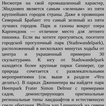
Несмотря на свой промышленный характер,
Эйндховен является самым «зеленым» из пяти
крупнейших городов страны. Даже в провинции
Северный Брабант это самый зеленый из пяти
лучших городов. Парк и газоны вокруг озера
Карпендонк — отличное место для летнего
пикника. Если вы хотите прогуляться, посетите
городской прогулочный парк (Stadswandelpark),
расположенный в нескольких минутах ходьбы от
центра и украшенный примерно 30
скульптурами. К югу от Stadswandelpark
находятся более крупные парки Genneper, где
природа сочетается с развлекательными
мероприятиями (см. выше в разделе «Что
делать»). В парках Дженнепера вы найдете парк
Heempark Frater Simon Deltour с примерами
садов, демонстрирующих оригинальные
региональные типы ландшафтов и естественную
среду обитания. Philips van Lenneppark на севере