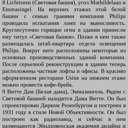
8 Lichttoren (Световая башня), угол Mathildelaan и
Emmasingel. На верхних этажах этой белой
башни с семью гранями компания Philips
проводила испытания ламп на выносливость.
Круглосуточно горящие огни в здании принесли
ему титул «Световая башня». Позже в нем также
размещалась штаб-квартира отдела освещения
Philips. Вокруг него расположены некоторые из
основных производственных зданий компании.
После серьезной реконструкции в здании теперь
расположены частные лофты и офисы. В красиво
оформленном ресторане Usine на нижнем этаже
можно провести кофе-брейк.
9 Витте Дам (Белая дама), Эммазингель. Рядом с
Световой башней находится Дама Витте. Он был
спроектирован Дирком Розенбургом и построен в
1931 году в стиле Новой Объективности. Он был
построен как радиозавод, и сейчас в нем
размещаются Эйндховенская академия дизайна и