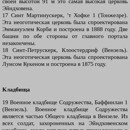
своей высотой 91 м это самая высокая церковь
Эйндховена.
17 Синт Мартинускерк, 'т Хофке 1 (Тонжелре).
Эта неоготическая церковь была спроектирована
Эммануэлем Корби и построена в 1888 году. Две
башни по обе стороны от главного портала
незакончены.
18 Синт-Петрускерк, Клоостердриф (Вензель).
Эта неоготическая церковь была спроектирована
Луисом Кукеном и построена в 1875 году.
Кладбища
19 Военное кладбище Содружества, Баффинлан 1
(Вензель). Военное кладбище Содружества
является частью Общего кладбища в Вензеле. Из
всех солдат, захороненных на Эйндховенском