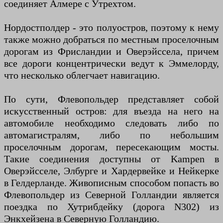
соединяет Алмере с Утрехтом.
Нордостполдер - это полуостров, поэтому к нему
также можно добраться по местным проселочным
дорогам из Фрисландии и Оверэйссела, причем
все дороги концентрически ведут к Эммелорду,
что несколько облегчает навигацию.
По сути, Флевопольдер представляет собой
искусственный остров: для въезда на него на
автомобиле необходимо следовать либо по
автомагистралям, либо по небольшим
проселочным дорогам, пересекающим мосты.
Такие соединения доступны от Kampen в
Оверэйсселе, Элбурге и Хардервейке и Нейкерке
в Гелдерланде. Живописным способом попасть во
Флевопольдер из Северной Голландии является
поездка по Хутрибдейку (дорога N302) из
Энкхейзена в Северную Голландию.