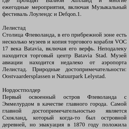
где проходят Валиби Холланд и многие
ежегодные мероприятия, включая Музыкальный
фестиваль Лоулендс и Defqon.1.
Лелистад
Столица Флеволанда, в его прибрежной зоне есть
несколько музеев и копия торгового корабля VOC
17 века Batavia, включая его верфь. Неподалеку
находится торговый центр Batavia Stad. Музей
авиации находится недалеко от аэропорта
Лелистад. Природные достопримечательности:
Oostvaardersplassen и Natuurpark Lelystad.
Нордостполдер
Первый освоенный остров Флеволанда с
Эммелурдом в качестве главного города. Самой
главной достопримечательностью является
Схокланд, который когда-то был островной
деревней, но эвакуация в 1870 году положила