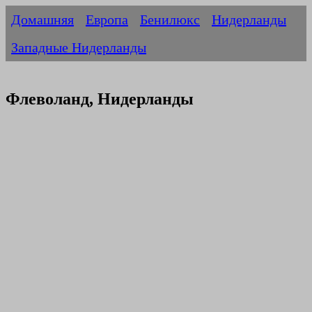
Домашняя
Европа
Бенилюкс
Нидерланды
Западные Нидерланды
Флеволанд, Нидерланды