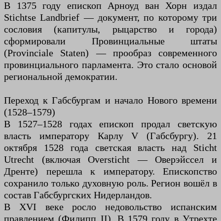
В 1375 году епископ Арноуд ван Хорн издал
Stichtse Landbrief — документ, по которому три
сословия (капитулы, рыцарство и города)
сформировали Провинциальные штаты
(Provinciale Staten) — прообраз современного
провинциального парламента. Это стало основой
региональной демократии.
Переход к Габсбургам и начало Нового времени
(1528–1579)
В 1527–1528 годах епископ продал светскую
власть императору Карлу V (Габсбургу). 21
октября 1528 года светская власть над Sticht
Utrecht (включая Oversticht — Оверэйссел и
Дренте) перешла к императору. Епископство
сохранило только духовную роль. Регион вошёл в
состав Габсбургских Нидерландов.
В XVI веке росло недовольство испанским
правлением (Филипп II). В 1579 году в Утрехте