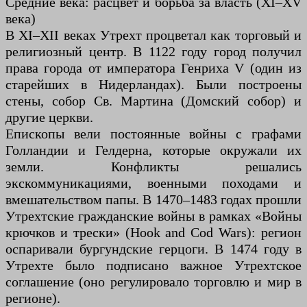
Средние века: расцвет и борьба за власть (XI–XV
века)
В XI–XII веках Утрехт процветал как торговый и
религиозный центр. В 1122 году город получил
права города от императора Генриха V (один из
старейших в Нидерландах). Были построены
стены, собор Св. Мартина (Домский собор) и
другие церкви.
Епископы вели постоянные войны с графами
Голландии и Гелдерна, которые окружали их
земли. Конфликты решались
экскоммуникациями, военными походами и
вмешательством папы. В 1470–1483 годах прошли
Утрехтские гражданские войны в рамках «Войны
крючков и трески» (Hook and Cod Wars): регион
оспаривали бургундские герцоги. В 1474 году в
Утрехте было подписано важное Утрехтское
соглашение (оно регулировало торговлю и мир в
регионе).