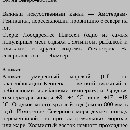
Важный искусственный канал — Амстердам-
Рейнканал, пересекающий провинцию с севера на
юг.
Озёра: Лоосдрехтсе Плассен (одно из самых
популярных мест отдыха с яхтингом, рыбалкой и
пляжами) и другие водоёмы Фехтстрик. На
северо-востоке — Эммеер.
Климат
Климат умеренный морской (Cfb по
классификации Кёппена) — мягкий, влажный, с
небольшими колебаниями температуры. Средняя
температура января +3…+4 °С, июля +17…+18
°С. Осадков много круглый год (около 800 мм в
год). Измерение Северного моря делает погоду
переменчивой, но при экстремальных морозах
или жаре. Холмистый восток немного прохладнее