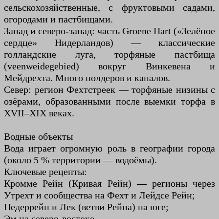
сельскохозяйственные, с фруктовыми садами,
огородами и пастбищами.
Запад и северо-запад: часть Groene Hart («Зелёное
сердце» Нидерландов) — классические
голландские луга, торфяные пастбища
(veenweidegebied) вокруг Винкевена и
Мейдрехта. Много полдеров и каналов.
Север: регион Фехтстреек — торфяные низины с
озёрами, образованными после выемки торфа в
XVII–XIX веках.
Водные объекты
Вода играет огромную роль в географии города
(около 5 % территории — водоёмы).
Ключевые рецепты:
Кромме Рейн (Кривая Рейн) — регионы через
Утрехт и сообщества на Фехт и Лейдсе Рейн;
Недеррейн и Лек (ветви Рейна) на юге;
Эм на северо-востоке.