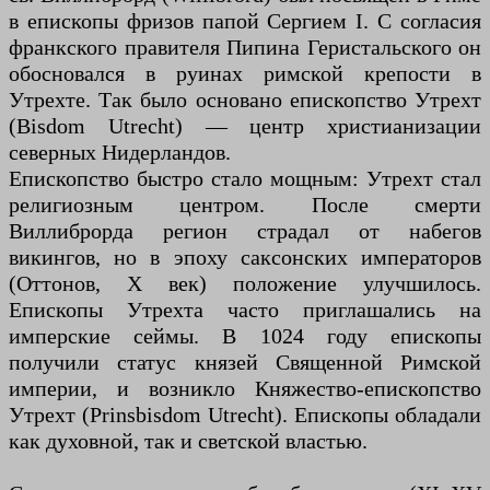
в епископы фризов папой Сергием I. С согласия
франкского правителя Пипина Геристальского он
обосновался в руинах римской крепости в
Утрехте. Так было основано епископство Утрехт
(Bisdom Utrecht) — центр христианизации
северных Нидерландов.
Епископство быстро стало мощным: Утрехт стал
религиозным центром. После смерти
Виллиброрда регион страдал от набегов
викингов, но в эпоху саксонских императоров
(Оттонов, X век) положение улучшилось.
Епископы Утрехта часто приглашались на
имперские сеймы. В 1024 году епископы
получили статус князей Священной Римской
империи, и возникло Княжество-епископство
Утрехт (Prinsbisdom Utrecht). Епископы обладали
как духовной, так и светской властью.