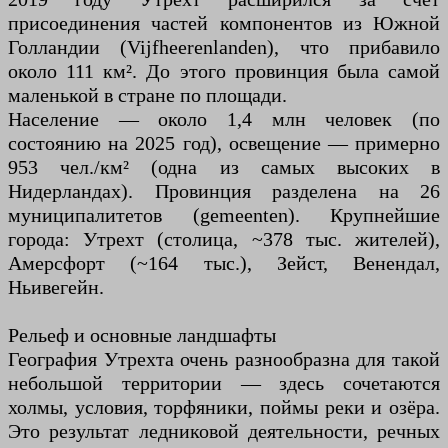
присоединения частей компонентов из Южной
Голландии (Vijfheerenlanden), что прибавило
около 111 км². До этого провинция была самой
маленькой в ​​стране по площади.
Население — около 1,4 млн человек (по
состоянию на 2025 год), освещение — примерно
953 чел./км² (одна из самых высоких в
Нидерландах). Провинция разделена на 26
муниципалитетов (gemeenten). Крупнейшие
города: Утрехт (столица, ~378 тыс. жителей),
Амерсфорт (~164 тыс.), Зейст, Венендал,
Ньивегейн.
Рельеф и основные ландшафты
География Утрехта очень разнообразна для такой
небольшой территории — здесь сочетаются
холмы, условия, торфяники, поймы реки и озёра.
Это результат ледниковой деятельности, речных