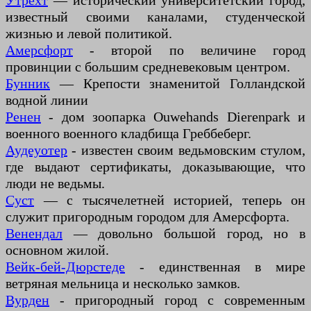
Утрехт
— исторический университетский город,
известный своими каналами, студенческой
жизнью и левой политикой.
Амерсфорт
- второй по величине город
провинции с большим средневековым центром.
Бунник
— Крепости знаменитой Голландской
водной линии
Ренен
- дом зоопарка Ouwehands Dierenpark и
военного военного кладбища Греббеберг.
Аудеуотер
- известен своим ведьмовским стулом,
где выдают сертификаты, доказывающие, что
люди не ведьмы.
Суст
— с тысячелетней историей, теперь он
служит пригородным городом для Амерсфорта.
Венендал
— довольно большой город, но в
основном жилой.
Вейк-бей-Дюрстеде
- единственная в мире
ветряная мельница и несколько замков.
Вурден
- пригородный город с современным