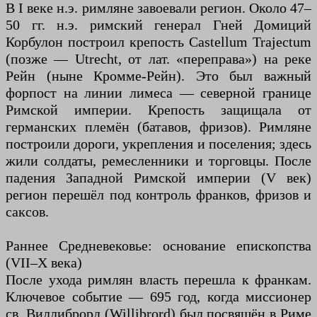
В I веке н.э. римляне завоевали регион. Около 47–
50 гг. н.э. римский генерал Гней Домиций
Корбулон построил крепость Castellum Trajectum
(позже — Utrecht, от лат. «переправа») на реке
Рейн (ныне Кромме-Рейн). Это был важный
форпост на линии лимеса — северной границе
Римской империи. Крепость защищала от
германских племён (батавов, фризов). Римляне
построили дороги, укрепления и поселения; здесь
жили солдаты, ремесленники и торговцы. После
падения Западной Римской империи (V век)
регион перешёл под контроль франков, фризов и
саксов.
Раннее Средневековье: основание епископства
(VII–X века)
После ухода римлян власть перешла к франкам.
Ключевое событие — 695 год, когда миссионер
св. Виллиброрд (Willibrord) был посвящён в Риме