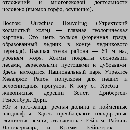
отложений и многовековой деятельности
человека (выемка торфа, осушение).
Восток: Utrechtse Heuvelrug (Утрехтский
холмистый холм) — главная геологическая
картина. Это цепь холмов (моренная гряда,
образованный ледник в конце ледникового
периода). Высшая точка района — 69 м над
уровнем моря. Холмы покрыты сосновыми
лесами, вересковыми пустошами и дубравами.
Здесь находится Национальный парк Утрехтсе
Хевелрюг. Район популярен для пеших и
велосипедных прогулок. К югу от Хребта —
живописные деревни Зейст, Дриберген-
Рейсенбург, Дорн.
Юг и юго-запад: речная долина и пойменные
ландшафты. Здесь преобладают плодородные
глинистые земли, отложенные Рейном. Районы
Лопикерваард и Кромм Рейнстрик —