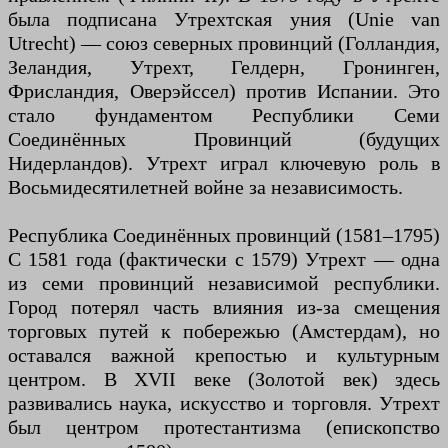
была подписана Утрехтская уния (Unie van
Utrecht) — союз северных провинций (Голландия,
Зеландия, Утрехт, Гелдерн, Гронинген,
Фрисландия, Оверэйссел) против Испании. Это
стало фундаментом Республики Семи
Соединённых Провинций (будущих
Нидерландов). Утрехт играл ключевую роль в
Восьмидесятилетней войне за независимость.
Республика Соединённых провинций (1581–1795)
С 1581 года (фактически с 1579) Утрехт — одна
из семи провинций независимой республики.
Город потерял часть влияния из-за смещения
торговых путей к побережью (Амстердам), но
оставался важной крепостью и культурным
центром. В XVII веке (Золотой век) здесь
развивались наука, искусство и торговля. Утрехт
был центром протестантизма (епископство