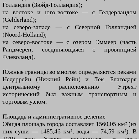
Голландия (Зюйд-Голландия);
на востоке и юго-востоке — с Гелдерландом
(Gelderland);
на северо-западе — с Северной Голландией
(Noord-Holland);
на северо-востоке — с озером Эммеер (часть
Рандмерен, соединяющаяся с провинцией
Флеволанд).
Южные границы во многом определяются реками
Недеррейн (Нижний Рейн) и Лек. Благодаря
центральному расположению Утрехт
исторический был важным транспортным и
торговым узлом.
Площадь и административное деление
Общая площадь города составляет 1560,05 км² (из
них суши — 1485,46 км², воды — 74,59 км²). В
2019 году Утрехт расширился за счет