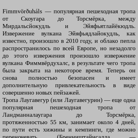
Fimmvörðuháls — популярная пешеходная тропа
от Скоугара до Торсмёрка, между
Мирдальсйокудль и Эйяфьятлайёкюдль.
Извержение вулкана Эйяфьядлайокудль, как
известно, произошло в 2010 году, и облако пепла
распространилось по всей Европе, но незадолго
до этого извержения произошло извержение
вулкана Фиммвёрдухалс, в результате чего тропа
была закрыта на некоторое время. Теперь он
снова полностью безопасен и имеет
дополнительную привлекательность в виде
совершенно новых пейзажей.
Тропа Лаугавегур (или Лаугавегурин) — еще одна
популярная пешеходная тропа от
Ландманналаугара до Торсмёрка,
протяженностью 55 км, занимает около 4 дней,
по пути есть хижины и кемпинги, где можно
переночевать (Бренништайнсалда —