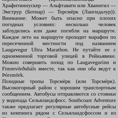
Храфнтиннускер — Альфтаватн или Хваннгил —
Эмструр (Ботнар) — Торсмёрк (Лангидалур)).
Внимание: Может быть опасно при плохих
погодных условиях: несколько человек
заблудились или даже погибли на маршруте.
Каждое лето на маршруте проходит марафон по
пересеченной местности под названием
Laugavegur Ultra Marathon. Не путайте ее с
одноименной торговой улицей в Рейкьявике.
Можно совершить поход по Laugavegurinn и
Fimmvörðuháls вместе, так как они оба ведут к
Þórsmörk.
Походные тропы Торсмёрк (или Торсмёрк).
Высокогорный район с хорошим транспортным
сообщением. Автобусы отправляются со стоянки
у водопада Сельяландсфосс. Southcoast Adventure
также предлагает регулярные автобусные рейсы
из кемпинга рядом с Сельяландсфоссом и из