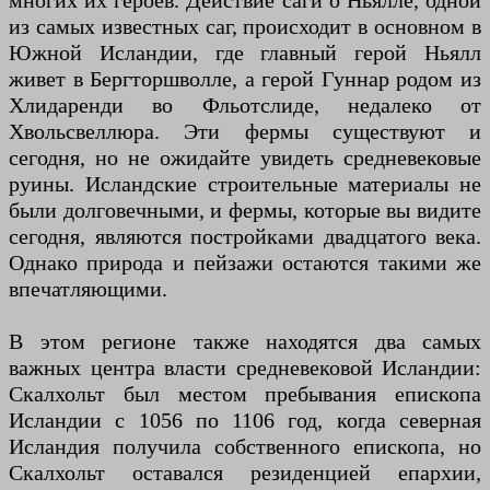
многих их героев. Действие саги о Ньялле, одной
из самых известных саг, происходит в основном в
Южной Исландии, где главный герой Ньялл
живет в Бергторшволле, а герой Гуннар родом из
Хлидаренди во Фльотслиде, недалеко от
Хвольсвеллюра. Эти фермы существуют и
сегодня, но не ожидайте увидеть средневековые
руины. Исландские строительные материалы не
были долговечными, и фермы, которые вы видите
сегодня, являются постройками двадцатого века.
Однако природа и пейзажи остаются такими же
впечатляющими.
В этом регионе также находятся два самых
важных центра власти средневековой Исландии:
Скалхольт был местом пребывания епископа
Исландии с 1056 по 1106 год, когда северная
Исландия получила собственного епископа, но
Скалхольт оставался резиденцией епархии,