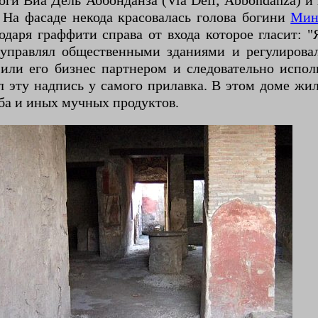
и Виа Дель Аббонданза (Via Dell; Abbondanza) и 
 На фасаде некода красовалась голова богини
Мин
одаря граффити справа от входа которое гласит: "
 управлял общественными зданиями и регулирова
или его бизнес партнером и следовательно испол
 эту надпись у самого прилавка. В этом доме жил 
ба и иных мучных продуктов.