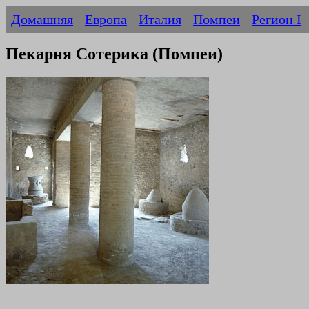
Домашняя
Европа
Италия
Помпеи
Регион I
Пекарня Сотерика (Помпеи)