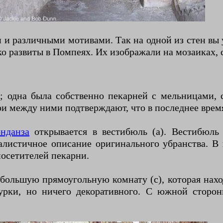
 и различными мотивами. Так на одной из стен вы
о развиты в Помпеях. Их изображали на мозаиках, с
а; одна была собственно пекарней с мельницами,
и между ними подтверждают, что в последнее врем
нданза
открывается в вестибюль (а). Вестибюль
алистичное описание оригинального убранства. В
посетителей пекарни.
большую прямоугольную комнату (с), которая нах
урки, но ничего декоративного. С южной сторон