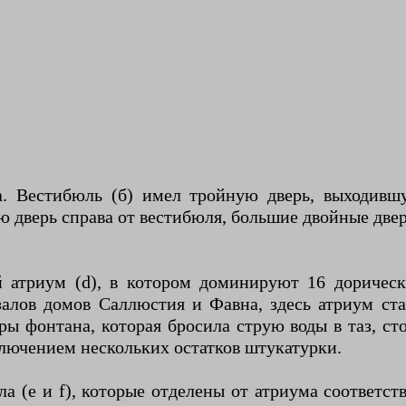
 Вестибюль (б) имел тройную дверь, выходившую
ю дверь справа от вестибюля, большие двойные две
й атриум (d), в котором доминируют 16 дорическ
алов домов Саллюстия и Фавна, здесь атриум ст
ы фонтана, которая бросила струю воды в таз, с
сключением нескольких остатков штукатурки.
а (e и f), которые отделены от атриума соответ