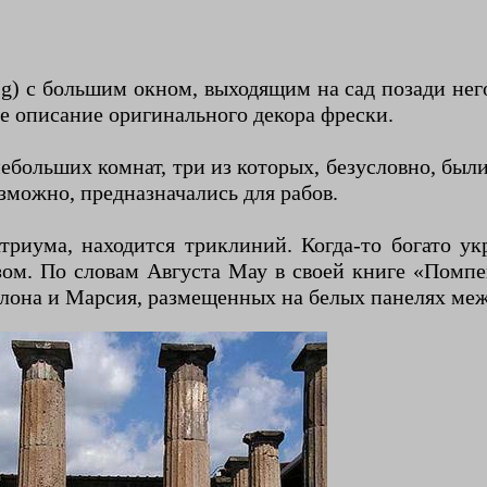
g) с большим окном, выходящим на сад позади него
е описание оригинального декора фрески.
больших комнат, три из которых, безусловно, были 
зможно, предназначались для рабов.
атриума, находится триклиний. Когда-то богато 
ом. По словам Августа Мау в своей книге «Помпеи
лона и Марсия, размещенных на белых панелях меж