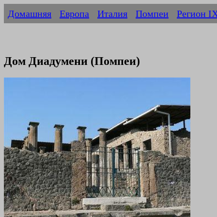
Домашняя
Европа
Италия
Помпеи
Регион I
Дом Диадумени (Помпеи)