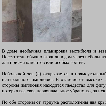
В доме необычная планировка вестибюля и зева.
Посетители обычно входили в дом через небольшу
для приема клиентов или особых гостей.
Небольшой зев (c) открывается в прямоугольны
центрального имплювия. В отличие от высоких з
стороны имплювия находится пьедестал для фигур
потерял все свое первоначальное убранство, за и
По обе стороны от атриума расположены два крыл