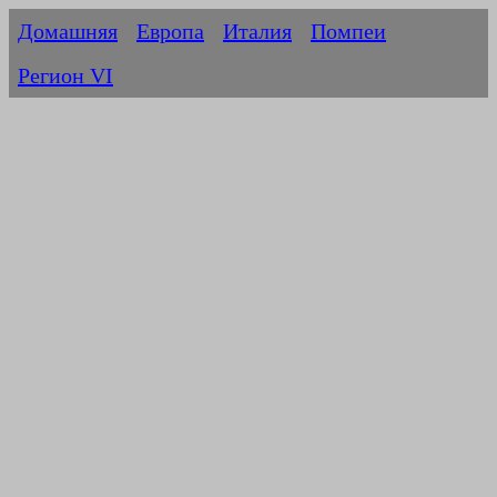
Домашняя
Европа
Италия
Помпеи
Регион VI