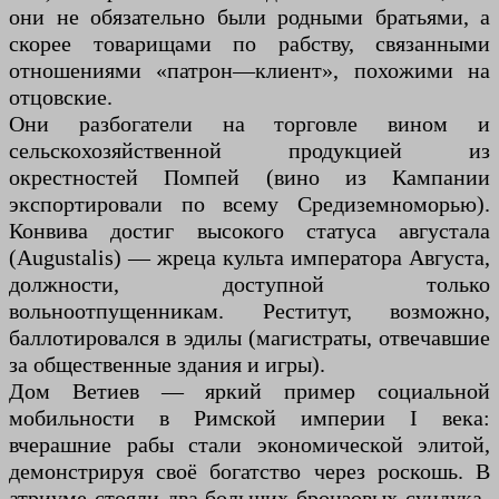
они не обязательно были родными братьями, а
скорее товарищами по рабству, связанными
отношениями «патрон—клиент», похожими на
отцовские.
Они разбогатели на торговле вином и
сельскохозяйственной продукцией из
окрестностей Помпей (вино из Кампании
экспортировали по всему Средиземноморью).
Конвива достиг высокого статуса августала
(Augustalis) — жреца культа императора Августа,
должности, доступной только
вольноотпущенникам. Реститут, возможно,
баллотировался в эдилы (магистраты, отвечавшие
за общественные здания и игры).
Дом Ветиев — яркий пример социальной
мобильности в Римской империи I века:
вчерашние рабы стали экономической элитой,
демонстрируя своё богатство через роскошь. В
атриуме стояли два больших бронзовых сундука-