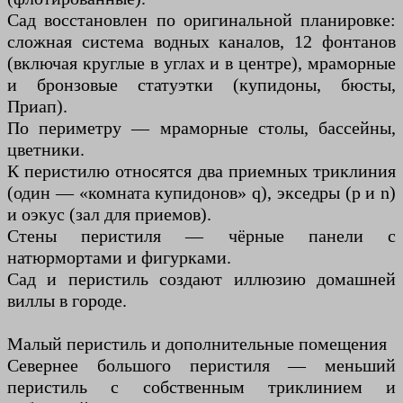
Сад восстановлен по оригинальной планировке:
сложная система водных каналов, 12 фонтанов
(включая круглые в углах и в центре), мраморные
и бронзовые статуэтки (купидоны, бюсты,
Приап).
По периметру — мраморные столы, бассейны,
цветники.
К перистилю относятся два приемных триклиния
(один — «комната купидонов» q), экседры (p и n)
и оэкус (зал для приемов).
Стены перистиля — чёрные панели с
натюрмортами и фигурками.
Сад и перистиль создают иллюзию домашней
виллы в городе.
Малый перистиль и дополнительные помещения
Севернее большого перистиля — меньший
перистиль с собственным триклинием и