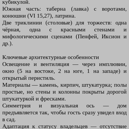
кубикулой.
Южная часть: таберна (лавка) с воротами,
конюшни (VI 15,27), латрина.
Две триклинии (столовые) для торжеств: одна
чёрная, одна с красными стенами и
мифологическими сценами (Пенфей, Иксион и
др.).
Ключевые архитектурные особенности
Освещение и вентиляция — через имплювии,
окно (5 на востоке, 2 на юге, 1 на западе) и
открытый перистиль.
Материалы — камень, кирпич, штукатурка; полы
простые, но стены и колонны покрыты дорогой
штукатуркой и фресками.
Симметрия и визуальная ось — дом
предъявляется так, чтобы гость сразу увидел вход
в сад.
Адаптация к статусу владельцев — отсутствие