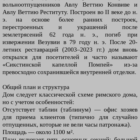
вольноотпущенников Авлу Веттию Конвиве и
Авлу Веттию Реституту. Построен во II веке до н.
э. на основе более ранних построек,
перестроенных и украшений после
землетрясений 62 года н. э., погиб при
извержении Везувии в 79 году н. э. После 20-
летних реставраций (2003–2023 гг.) дом вновь
открылся для посетителей и часто называют
«Сикстинской капеллой Помпей» из-за
превосходно сохранившейся внутренней отделки.
Общий план и структура
Дом следует классической схеме римского дома,
но с учетом особенностей:
Отсутствует таблин (таблинум) — офис хозяев
для приема клиентов (типично для случайно
отпущенных, которые не вели часы патронажа).
Площадь — около 1100 м².
План включает пять основных секций: большой