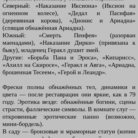
Северный: «Наказание Иксиона» (Иксион на
огненном колесе), «Дедал и Пасифая»
(деревянная корова), «Дионис и Ариадна»
(спящая обнажённая Ариадна).
Южный: «Смерть Пенфея» (разорван
маенадами), «Наказание Дирки» (привязана к
быку), младенец Геракл душит змей.
Другие: «Борьба Пана и Эроса», «Кипарисс»,
«Ахилл на Скиросе», «Геракл и Авга», «Ариадна,
брошенная Тесеем», «Герой и Леандр».
Фрески полны обнажённых тел, динамики и
цвета — после реставрации они яркие, как в 79
году. Эротика везде: обнажённые богини, сцены
страсти, фаллические символы. В комнате слуг —
откровенные эротические панно (возможно,
мини-бордель).
В саду — бронзовые и мраморные статуи (копии