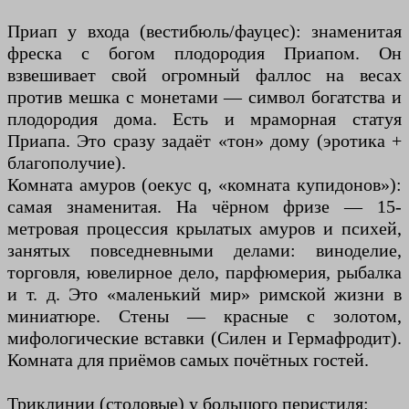
Приап у входа (вестибюль/фауцес): знаменитая
фреска с богом плодородия Приапом. Он
взвешивает свой огромный фаллос на весах
против мешка с монетами — символ богатства и
плодородия дома. Есть и мраморная статуя
Приапа. Это сразу задаёт «тон» дому (эротика +
благополучие).
Комната амуров (оекус q, «комната купидонов»):
самая знаменитая. На чёрном фризе — 15-
метровая процессия крылатых амуров и психей,
занятых повседневными делами: виноделие,
торговля, ювелирное дело, парфюмерия, рыбалка
и т. д. Это «маленький мир» римской жизни в
миниатюре. Стены — красные с золотом,
мифологические вставки (Силен и Гермафродит).
Комната для приёмов самых почётных гостей.
Триклинии (столовые) у большого перистиля: