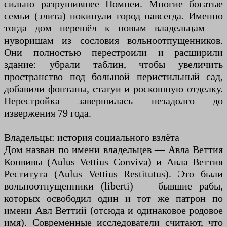
сильно разрушившее Помпеи. Многие богатые
семьи (элита) покинули город навсегда. Именно
тогда дом перешёл к новым владельцам —
нуворишам из сословия вольноотпущенников.
Они полностью перестроили и расширили
здание: убрали таблин, чтобы увеличить
пространство под большой перистильный сад,
добавили фонтаны, статуи и роскошную отделку.
Перестройка завершилась незадолго до
извержения 79 года.
Владельцы: история социального взлёта
Дом назван по имени владельцев — Авла Веттия
Конвивы (Aulus Vettius Conviva) и Авла Веттия
Реститута (Aulus Vettius Restitutus). Это были
вольноотпущенники (liberti) — бывшие рабы,
которых освободил один и тот же патрон по
имени Авл Веттий (отсюда и одинаковое родовое
имя). Современные исследователи считают, что