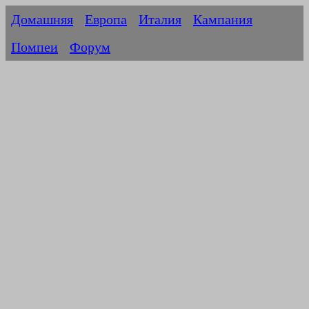
Домашняя
Европа
Италия
Кампания
Помпеи
Форум