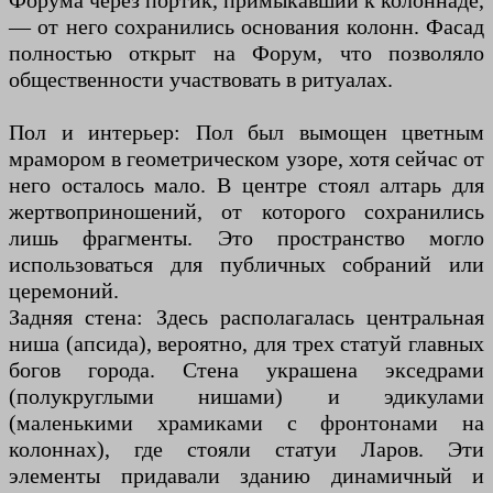
Форума через портик, примыкавший к колоннаде,
— от него сохранились основания колонн. Фасад
полностью открыт на Форум, что позволяло
общественности участвовать в ритуалах.
Пол и интерьер: Пол был вымощен цветным
мрамором в геометрическом узоре, хотя сейчас от
него осталось мало. В центре стоял алтарь для
жертвоприношений, от которого сохранились
лишь фрагменты. Это пространство могло
использоваться для публичных собраний или
церемоний.
Задняя стена: Здесь располагалась центральная
ниша (апсида), вероятно, для трех статуй главных
богов города. Стена украшена экседрами
(полукруглыми нишами) и эдикулами
(маленькими храмиками с фронтонами на
колоннах), где стояли статуи Ларов. Эти
элементы придавали зданию динамичный и