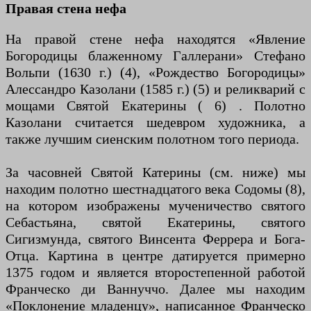
Правая стена нефа
На правой стене нефа находятся «Явление
Богородицы блаженному Галлерани» Стефано
Вольпи (1630 г.) (4), «Рождество Богородицы»
Алессандро Казолани (1585 г.) (5) и реликварий с
мощами Святой Екатерины ( 6) . Полотно
Казолани считается шедевром художника, а
также лучшим сиенским полотном того периода.
За часовней Святой Катерины (см. ниже) мы
находим полотно шестнадцатого века Содомы (8),
на котором изображены мученичество святого
Себастьяна, святой Екатерины, святого
Сигизмунда, святого Винсента Феррера и Бога-
Отца. Картина в центре датируется примерно
1375 годом и является второстепенной работой
Франческо ди Ваннуччо. Далее мы находим
«Поклонение младенцу», написанное Франческо