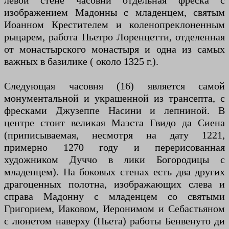
левой стене часовни отдельная фреска с
изображением Мадонны с младенцем, святым
Иоанном Крестителем и коленопреклоненным
рыцарем, работа Пьетро Лоренцетти, отделенная
от монастырского монастыря и одна из самых
важных в базилике ( около 1325 г.).
Следующая часовня (16) является самой
монументальной и украшенной из трансепта, с
фресками Джузеппе Насини и лепниной. В
центре стоит великая Маэста Гвидо да Сиена
(приписываемая, несмотря на дату 1221,
примерно 1270 году и перерисованная
художником Дуччо в лики Богородицы с
младенцем). На боковых стенах есть два других
драгоценных полотна, изображающих слева и
справа Мадонну с младенцем со святыми
Григорием, Иаковом, Иеронимом и Себастьяном
с люнетом наверху (Пьета) работы Бенвенуто ди