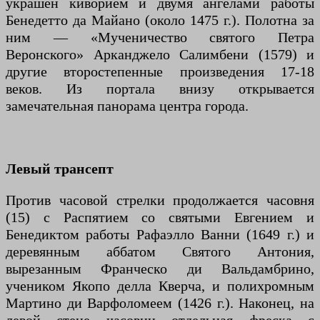
украшен киворием и двумя ангелами работы
Бенедетто да Майано (около 1475 г.). Полотна за
ним — «Мученичество святого Петра
Веронского» Арканджело Салимбени (1579) и
другие второстепенные произведения 17-18
веков. Из портала внизу открывается
замечательная панорама центра города.
Левый трансепт
Против часовой стрелки продолжается часовня
(15) с Распятием со святыми Евгением и
Бенедиктом работы Рафаэлло Ванни (1649 г.) и
деревянным аббатом Святого Антония,
вырезанным Франческо ди Вальдамбрино,
учеником Якопо делла Кверча, и полихромным
Мартино ди Варфоломеем (1426 г.). Наконец, на