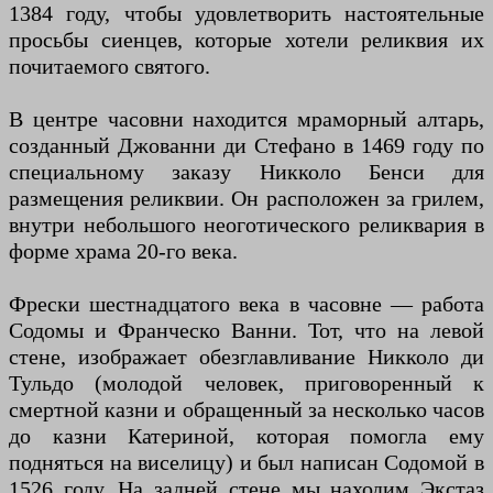
1384 году, чтобы удовлетворить настоятельные
просьбы сиенцев, которые хотели реликвия их
почитаемого святого.
В центре часовни находится мраморный алтарь,
созданный Джованни ди Стефано в 1469 году по
специальному заказу Никколо Бенси для
размещения реликвии. Он расположен за грилем,
внутри небольшого неоготического реликвария в
форме храма 20-го века.
Фрески шестнадцатого века в часовне — работа
Содомы и Франческо Ванни. Тот, что на левой
стене, изображает обезглавливание Никколо ди
Тульдо (молодой человек, приговоренный к
смертной казни и обращенный за несколько часов
до казни Катериной, которая помогла ему
подняться на виселицу) и был написан Содомой в
1526 году. На задней стене мы находим Экстаз