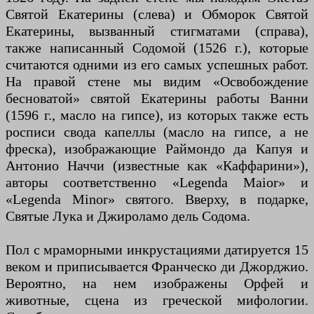
Святой Екатерины (слева) и Обморок Святой
Екатерины, вызванный стигматами (справа),
также написанный Содомой (1526 г.), которые
считаются одними из его самых успешных работ.
На правой стене мы видим «Освобождение
бесноватой» святой Екатерины работы Ванни
(1596 г., масло на гипсе), из которых также есть
росписи свода капеллы (масло на гипсе, а не
фреска), изображающие Раймондо да Капуя и
Антонио Наччи (известные как «Каффарини»),
авторы соответственно «Legenda Maior» и
«Legenda Minor» святого. Вверху, в подарке,
Святые Лука и Джироламо дель Содома.
Пол с мраморными инкрустациями датируется 15
веком и приписывается Франческо ди Джорджио.
Вероятно, на нем изображены Орфей и
животные, сцена из греческой мифологии.