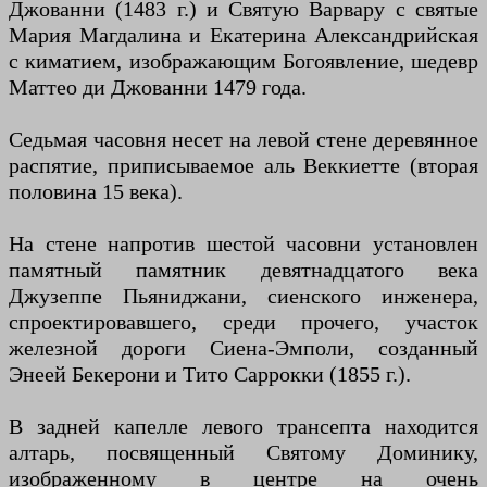
Джованни (1483 г.) и Святую Варвару с святые
Мария Магдалина и Екатерина Александрийская
с киматием, изображающим Богоявление, шедевр
Маттео ди Джованни 1479 года.
Седьмая часовня несет на левой стене деревянное
распятие, приписываемое аль Веккиетте (вторая
половина 15 века).
На стене напротив шестой часовни установлен
памятный памятник девятнадцатого века
Джузеппе Пьяниджани, сиенского инженера,
спроектировавшего, среди прочего, участок
железной дороги Сиена-Эмполи, созданный
Энеей Бекерони и Тито Саррокки (1855 г.).
В задней капелле левого трансепта находится
алтарь, посвященный Святому Доминику,
изображенному в центре на очень