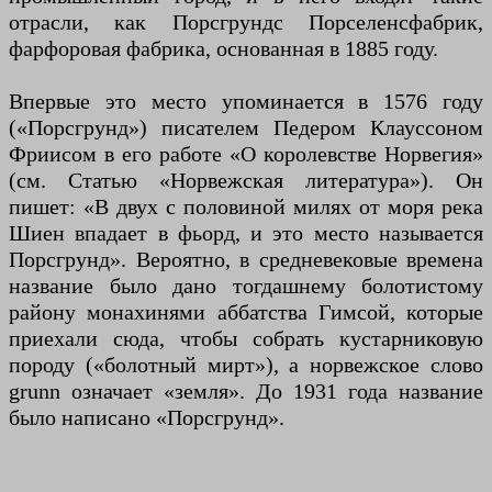
отрасли, как Порсгрундс Порселенсфабрик,
фарфоровая фабрика, основанная в 1885 году.
Впервые это место упоминается в 1576 году
(«Порсгрунд») писателем Педером Клауссоном
Фриисом в его работе «О королевстве Норвегия»
(см. Статью «Норвежская литература»). Он
пишет: «В двух с половиной милях от моря река
Шиен впадает в фьорд, и это место называется
Порсгрунд». Вероятно, в средневековые времена
название было дано тогдашнему болотистому
району монахинями аббатства Гимсой, которые
приехали сюда, чтобы собрать кустарниковую
породу («болотный мирт»), а норвежское слово
grunn означает «земля». До 1931 года название
было написано «Порсгрунд».