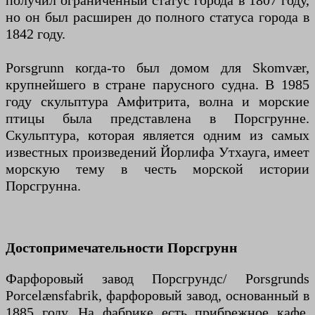
получил ограниченный статус города в 1807 году,
но он был расширен до полного статуса города в
1842 году.
Porsgrunn когда-то был домом для Skomvær,
крупнейшего в стране парусного судна. В 1985
году скульптура Амфитрита, волна и морские
птицы была представлена ​​в Порсгрунне.
Скульптура, которая является одним из самых
известных произведений Йорлифа Утхауга, имеет
морскую тему в честь морской истории
Порсгрунна.
Достопримечательности Порсгрунн
Фарфоровый завод Порсгрундс/ Porsgrunds
Porcelænsfabrik, фарфоровый завод, основанный в
1885 году. На фабрике есть прибрежное кафе,