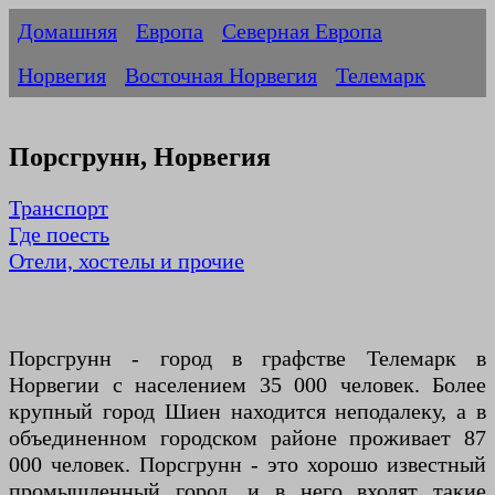
Домашняя
Европа
Северная Европа
Норвегия
Восточная Норвегия
Телемарк
Порсгрунн, Норвегия
Транспорт
Где поесть
Отели, хостелы и прочие
Порсгрунн - город в графстве Телемарк в
Норвегии с населением 35 000 человек. Более
крупный город Шиен находится неподалеку, а в
объединенном городском районе проживает 87
000 человек. Порсгрунн - это хорошо известный
промышленный город, и в него входят такие