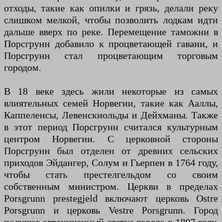
отходы, такие как опилки и грязь, делали реку
слишком мелкой, чтобы позволить лодкам идти
дальше вверх по реке. Перемещение таможни в
Порсгрунн добавило к процветающей гавани, и
Порсгрунн стал процветающим торговым
городом.
В 18 веке здесь жили некоторые из самых
влиятельных семей Норвегии, такие как Ааллы,
Каппеленсы, Левенскиольды и Дейхманы. Также
в этот период Порсгрунн считался культурным
центром Норвегии. С церковной стороны
Порсгрунн был отделен от древних сельских
приходов Эйдангер, Солум и Гьерпен в 1764 году,
чтобы стать престелгельдом со своим
собственным министром. Церкви в пределах
Porsgrunn prestegjeld включают церковь Ostre
Porsgrunn и церковь Vestre Porsgrunn. Город