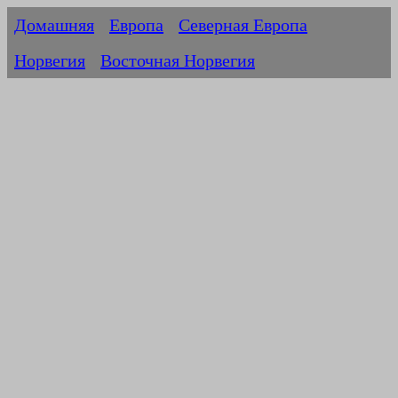
Домашняя
Европа
Северная Европа
Норвегия
Восточная Норвегия