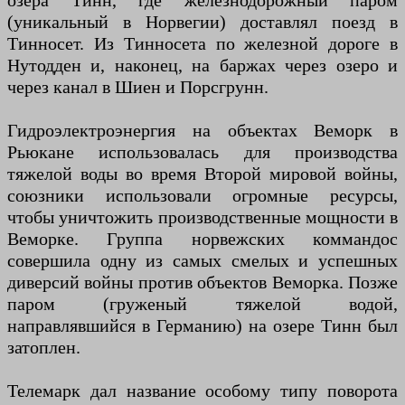
озера Тинн, где железнодорожный паром
(уникальный в Норвегии) ​​доставлял поезд в
Тинносет. Из Тинносета по железной дороге в
Нутодден и, наконец, на баржах через озеро и
через канал в Шиен и Порсгрунн.
Гидроэлектроэнергия на объектах Веморк в
Рьюкане использовалась для производства
тяжелой воды во время Второй мировой войны,
союзники использовали огромные ресурсы,
чтобы уничтожить производственные мощности в
Веморке. Группа норвежских коммандос
совершила одну из самых смелых и успешных
диверсий войны против объектов Веморка. Позже
паром (груженый тяжелой водой,
направлявшийся в Германию) на озере Тинн был
затоплен.
Телемарк дал название особому типу поворота