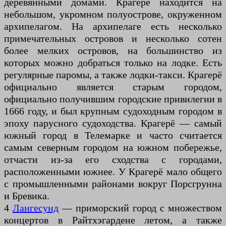
деревянными домами. Крагерё находится на
небольшом, укромном полуострове, окруженном
архипелагом. На архипелаге есть несколько
примечательных островов и несколько сотен
более мелких островов, на большинство из
которых можно добраться только на лодке. Есть
регулярные паромы, а также лодки-такси. Крагерё
официально является старым городом,
официально получившим городские привилегии в
1666 году, и был крупным судоходным городом в
эпоху парусного судоходства. Крагерё — самый
южный город в Телемарке и часто считается
самым северным городом на южном побережье,
отчасти из-за его сходства с городами,
расположенными южнее. У Крагерё мало общего
с промышленными районами вокруг Порсгрунна
и Бревика.
4
Лангесунд
— приморский город с множеством
концертов в Райтхэгардене летом, а также