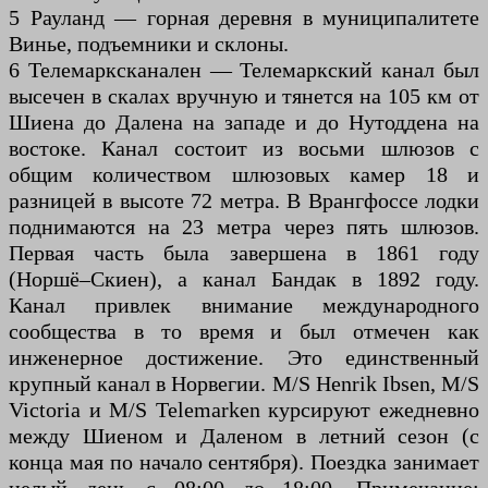
5 Рауланд — горная деревня в муниципалитете
Винье, подъемники и склоны.
6 Телемарксканален — Телемаркский канал был
высечен в скалах вручную и тянется на 105 км от
Шиена до Далена на западе и до Нутоддена на
востоке. Канал состоит из восьми шлюзов с
общим количеством шлюзовых камер 18 и
разницей в высоте 72 метра. В Врангфоссе лодки
поднимаются на 23 метра через пять шлюзов.
Первая часть была завершена в 1861 году
(Норшё–Скиен), а канал Бандак в 1892 году.
Канал привлек внимание международного
сообщества в то время и был отмечен как
инженерное достижение. Это единственный
крупный канал в Норвегии. M/S Henrik Ibsen, M/S
Victoria и M/S Telemarken курсируют ежедневно
между Шиеном и Даленом в летний сезон (с
конца мая по начало сентября). Поездка занимает