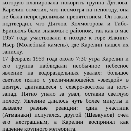
которую планировала покорить группа Дятлова.
Карелин отметил, что несмотря на непогоду, она
не была непреодолимым препятствием. Он также
подтвердил, что Дятлов, Колмогорова и Тибо-
Бриньоль были знакомы с районом, так как в мае
1957 года участвовали в походе к горе Ялкинг-
Ньер (Молебный камень), где Карелин нашёл их
записку.
17 февраля 1959 года около 7:30 утра Карелин и
его группа наблюдали необычное небесное
явление на водораздельных увалах: большое
светлое пятно с увеличивающейся «звездой» в
центре, двигавшееся с северо-востока на юго-
запад. Пятно упало за увал, оставив светлую
полосу. Явление длилось чуть более минуты и
вызвало разные реакции: один участник
(Атманаки) испугался, другой (Шевкунов) счёл
его нестрашным, а Карелин воспринял как
падение крупного метеорита.