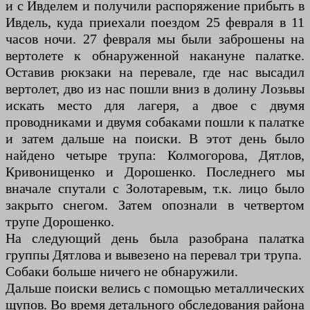
и с Ивделем и получили распоряжение прибыть в
Ивдель, куда приехали поездом 25 февраля в 11
часов ночи. 27 февраля мы были заброшены на
вертолете к обнаруженной накануне палатке.
Оставив рюкзаки на перевале, где нас высадил
вертолет, дво из нас пошли вниз в долину Лозьвы
искать место для лагеря, а двое с двумя
проводниками и двумя собаками пошли к палатке
и затем дальше на поиски. В этот день было
найдено четыре трупа: Колмогорова, Дятлов,
Кривонищенко и Дорошенко. Последнего мы
вначале спутали с Золотаревым, т.к. лицо было
закрыто снегом. Затем опознали в четвертом
трупе Дорошенко.
На следующий день была разобрана палатка
группы Дятлова и вывезено на перевал три трупа.
Собаки больше ничего не обнаружили.
Дальше поиски велись с помощью металлических
щупов. Во время детального обследования района