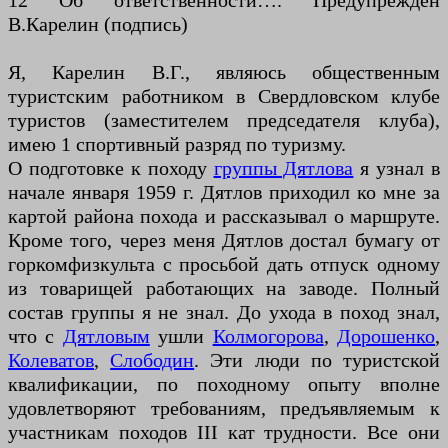
12 Об ответственности…. Предупрежден
В.Карелин (подпись)
Я, Карелин В.Г., являюсь общественным
туристским работником в Свердловском клубе
туристов (заместителем председателя клуба),
имею 1 спортивный разряд по туризму.
О подготовке к походу
группы Дятлова
я узнал в
начале января 1959 г. Дятлов приходил ко мне за
картой района похода и рассказывал о маршруте.
Кроме того, через меня Дятлов достал бумагу от
горкомфизкульта с просьбой дать отпуск одному
из товарищей работающих на заводе. Полный
состав группы я не знал. До ухода в поход знал,
что с
Дятловым
ушли
Колмогорова
,
Дорошенко
,
Колеватов
,
Слободин
. Эти люди по туристской
квалификации, по походному опыту вполне
удовлетворяют требованиям, предъявляемым к
участникам походов III кат трудности. Все они