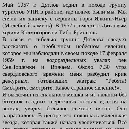
Май 1957 г. Дятлов водил в походе группу
туристов УПИ в районе, где нынче были мы. Мы
сняли их записку с вершины горы Ялкинг-Ньер
(Молебный камень). В 1957 г. вместе с Дятловым
ходили Колмогорова и Тибо-Бриньоль.
В связи с гибелью группы Дятлова следует
рассказать о необычном небесном явлении,
которое мы наблюдали в своем походе 17 февраля
1959 г. на водораздельных увалах рек
Сев.Тошемки и Вижаем. Около 7.30 утра
свердловского времени меня разбудил крик
дежурных, готовивших завтрак: "Ребята!
Смотрите, смотрите. Какое странное явление!».
Я выскочил из спального мешка и из палатки без
ботинок в одних шерстяных носках и, стоя на
ветках, увидел большое светлое пятно. Оно
разрасталось. В центре его появилась маленькая
звезда, которая также начала увеличиваться. Все