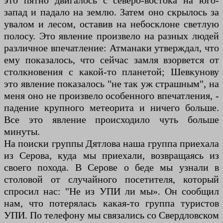
это пятно двигалось с северо-востока на юго-
запад и падало на землю. Затем оно скрылось за
увалом и лесом, оставив на небосклоне светлую
полосу. Это явление произвело на разных людей
различное впечатление: Атманаки утверждал, что
ему показалось, что сейчас замля взорвется от
столкновения с какой-то планетой; Шевкунову
это явление показалось "не так уж страшным", на
меня оно не произвело особенного впечатления, -
падение крупного метеорита и ничего больше.
Все это явление происходило чуть больше
минуты.
На поиски группы Дятлова наша группа приехала
из Серова, куда мы приехали, возвращаясь из
своего похода. В Серове о беде мы узнали в
столовой от случайного посетителя, который
спросил нас: "Не из УПИ ли мы». Он сообщил
нам, что потерялась какая-то группа туристов
УПИ. По телефону мы связались со Свердловском