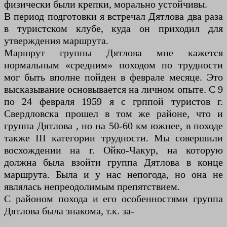
физически были крепки, морально устойчивы.
В период подготовки я встречал Дятлова два раза
в туристском клубе, куда он приходил для
утверждения маршрута.
Маршрут группы Дятлова мне кажется
нормальным «средним» походом по трудности
мог быть вполне пойден в феврале месяце. Это
высказывание основывается на личном опыте. С 9
по 24 февраля 1959 я с грппой туристов г.
Свердловска прошел в том же районе, что и
группа Дятлова , но на 50-60 км южнее, в походе
также III категории трудности. Мы совершили
восхождении на г. Ойко-Чакур, на которую
должна была взойти группа Дятлова в конце
маршрута. Была и у нас непогода, но она не
являлась непреодолимым препятствием.
С районом похода и его особенностями группа
Дятлова была знакома, т.к. за-