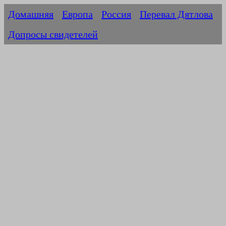
Домашняя
Европа
Россия
Перевал Дятлова
Допросы свидетелей