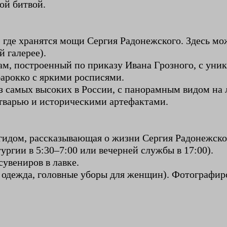
ой битвой.
, где хранятся мощи Сергия Радонежского. Здесь м
й галерее).
ам, построенный по приказу Ивана Грозного, с уни
барокко с яркими росписями.
из самых высоких в России, с панорамным видом на 
тварью и историческими артефактами.
иогидом, рассказывающая о жизни Сергия Радонежск
ргии в 5:30–7:00 или вечерней службы в 17:00).
сувениров в лавке.
я одежда, головные уборы для женщин). Фотографир