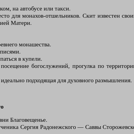
ом, на автобусе или такси.
есто для монахов-отшельников. Скит известен св
жией Матери.
евнего монашества.
списями.
паться в купели.
, посещение богослужений, прогулка по территор
 идеально подходящая для духовного размышления.
го
евни Благовещенье.
ученика Сергия Радонежского — Саввы Сторожевск