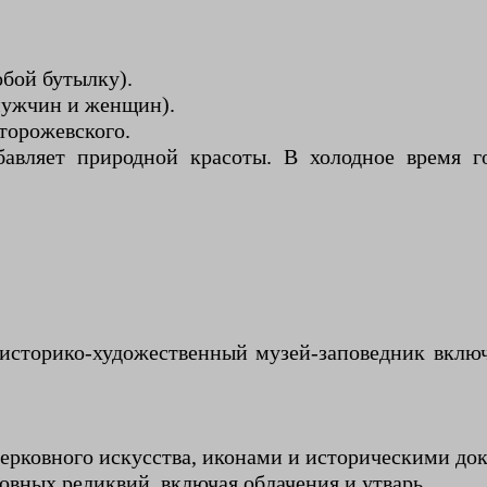
обой бутылку).
 мужчин и женщин).
торожевского.
авляет природной красоты. В холодное время го
историко-художественный музей-заповедник вклю
церковного искусства, иконами и историческими до
овных реликвий, включая облачения и утварь.