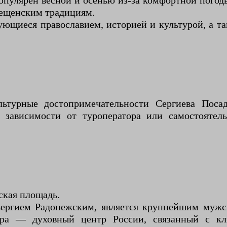
популярен весной и осенью из-за комфортной пого
рещенским традициям.
ующиеся православием, историей и культурой, а т
ьтурные достопримечательности Сергиева Посад
в зависимости от туроператора или самостоятел
ская площадь.
Сергием Радонежским, является крупнейшим мужс
а — духовный центр России, связанный с кл