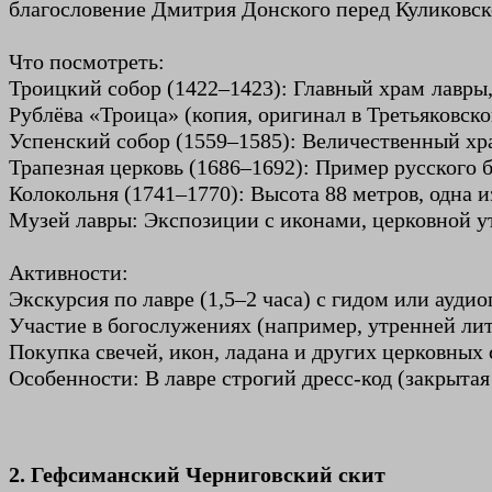
благословение Дмитрия Донского перед Куликовск
Что посмотреть:
Троицкий собор (1422–1423): Главный храм лавры
Рублёва «Троица» (копия, оригинал в Третьяковско
Успенский собор (1559–1585): Величественный хр
Трапезная церковь (1686–1692): Пример русского 
Колокольня (1741–1770): Высота 88 метров, одна 
Музей лавры: Экспозиции с иконами, церковной у
Активности:
Экскурсия по лавре (1,5–2 часа) с гидом или ауд
Участие в богослужениях (например, утренней литу
Покупка свечей, икон, ладана и других церковных 
Особенности: В лавре строгий дресс-код (закрыта
2. Гефсиманский Черниговский скит