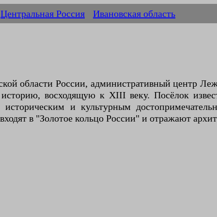
Центральная Россия
Ивановская область
ской области России, административный центр Леж
 историю, восходящую к XIII веку. Посёлок изве
м историческим и культурным достопримечатель
ходят в "Золотое кольцо России" и отражают архит