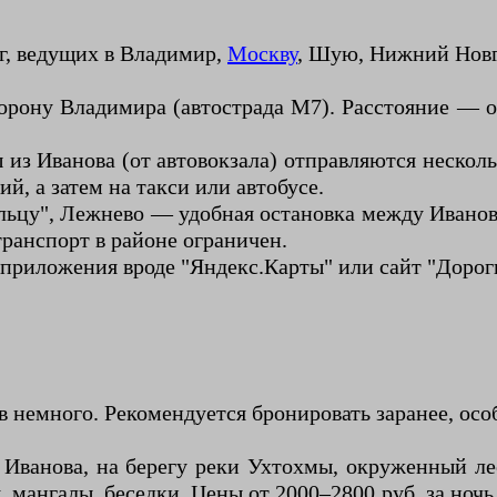
г, ведущих в Владимир,
Москву
, Шую, Нижний Новг
орону Владимира (автострада М7). Расстояние — о
з Иванова (от автовокзала) отправляются несколь
, а затем на такси или автобусе.
кольцу", Лежнево — удобная остановка между Ивано
транспорт в районе ограничен.
 приложения вроде "Яндекс.Карты" или сайт "Дорог
 немного. Рекомендуется бронировать заранее, осо
т Иванова, на берегу реки Ухтохмы, окруженный 
, мангалы, беседки. Цены от 2000–2800 руб. за ноч