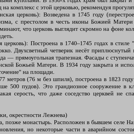
ёными куполами. В 1930-х годах храм был закрыт 
 на комплекс с этой церковью, рекомендуя прогуля
кая церковь): Возведена в 1745 году (перестро
зма, с престолом в честь иконы Божией Матери 
инают, что церковь выглядит скромно на фоне кол
идеть.
 церковь): Построена в 1740–1745 годах в стиле 
окко. Двухсветный четверик несёт приплюснутый 
ада — прямоугольная трапезная. Фасады с ступен
нской Божьей Матери. В 1934 году закрыта и испол
точение" на площади.
 метров (76 м без шпиля), построена в 1823 году
ыше 500 пудов). Это грандиозное сооружение в к
кая серость, что даже соседство церквей не спа
ки, окрестности Лежнева)
а, позже монастырь. Расположен в бывшем селе На
новления, но некоторые части в аварийном состо