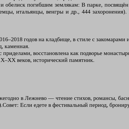
 обелиск погибшим землякам: В парке, посвящён
цы, итальянцы, венгры и др., 444 захоронения).
016–2018 годов на кладбище, в стиле с закомарами
д, каменная.
с приделами, восстановлена как подворье монастыр
IX–XX веков, исторический памятник.
егодно в Лежнево — чтение стихов, романсы, басн
.Совет: Если едете в фестивальный период, бронир