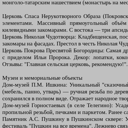
монголо-татарским нашествием (монастырь на мест
Церковь Спаса Нерукотворного Образа (Покровск
элементами. Массивный прямоугольный объём
килевидными закомарами. С востока — три апсиды
Церковь Николая Чудотворца: Кладбищенская, пост
закомары на фасадах. Престол в честь Николая Чу
Церковь Покрова Пресвятой Богородицы: Самая дре
с приделом Ильи Пророка. Декор: лопатки, коко
Отзывы: "Главная сельская церковь, рекомендую!".
Музеи и мемориальные объекты
Дом-музей П.М. Ишкина: Уникальный "сказочный
(мебель, панно, утварь) — ручная резьба по дере
сохранился в полном виде. Отражает народное тво
Дом-музей Горностаевых (в селе Телегино): Усад
пропильной резьбой, печками и паркетом. Ранее с
Памятник А.С. Пушкину в Пушкинском сквере: Ус
фестиваль "Пушкин на все времена". Лежнево свя