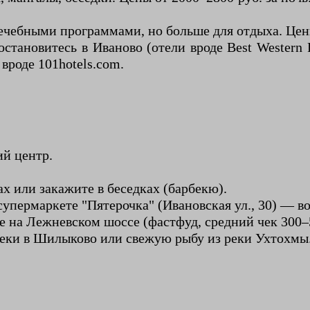
.
лечебными программами, но больше для отдыха. Цен
становитесь в Иваново (отели вроде Best Wester
вроде 101hotels.com.
ий центр.
х или закажите в беседках (барбекю).
супермаркете "Пятерочка" (Ивановская ул., 30) — в
е на Лежневском шоссе (фастфуд, средний чек 300–5
еки в Шилыково или свежую рыбу из реки Ухтохмы.