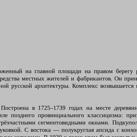
ложенный на главной площади на правом берегу 
средства местных жителей и фабрикантов. Он пр
ой русской архитектуры. Комплекс возвышается 
Построена в 1725–1739 годах на месте деревянн
иле позднего провинциального классицизма: при
рёхчастными сегментовидными окнами. Подкупол
уковкой. С востока — полукруглая апсида с конх