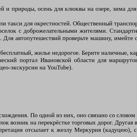
й и природы, осень для клюквы на озере, зима дл
ли такси для окрестностей. Общественный транспор
селок с доброжелательными жителями. Стандартны
). Для автопутешествий проверьте машину, имейт
есплатный, жилье недорогое. Берите наличные, кар
еский портал Ивановской области для маршрутов.
део-экскурсии на YouTube).
хождения. По одной из них, оно связано со слово
лок возник на перекрёстке торговых дорог. Другая 
рпретация отсылает к жезлу Меркурия (кадуцею),