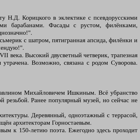
ту Н.Д. Корицкого в эклектике с псевдорусскими
ми барабанами. Фасады с рустом, филёнками,
нозначно!".
осьмерик с шатром, пятигранная апсида, филёнки и
мендую!".
VII века. Высокий двусветный четверик, трапезная
 утрачена. Возможно, связана с родом Суворова.
 Павлином Михайловичем Ишкиным. Всё убранство
ой резьбой. Ранее популярный музей, но сейчас не
рхитектуры. Деревянный, одноэтажный с террасой,
вящён архитекторам Горностаевым.
вым к 150-летию поэта. Ежегодно здесь проходит