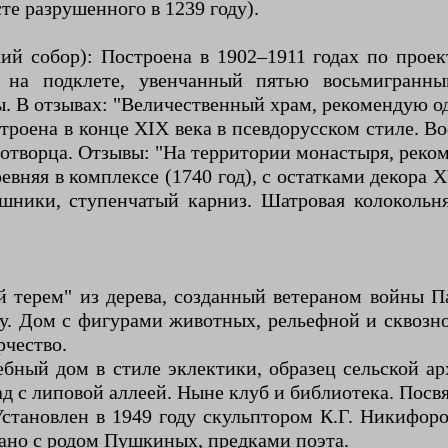
е разрушенного в 1239 году).
ий собор): Построена в 1902–1911 годах по проек
 на подклете, увенчанный пятью восьмигранны
. В отзывах: "Величественный храм, рекомендую од
роена в конце XIX века в псевдорусском стиле. В
дотворца. Отзывы: "На территории монастыря, реко
вняя в комплексе (1740 год), с остатками декора X
шники, ступенчатый карниз. Шатровая колокольня
 терем" из дерева, созданный ветераном войны
ву. Дом с фигурами животных, рельефной и сквозн
рчество.
ебный дом в стиле эклектики, образец сельской а
ад с липовой аллеей. Ныне клуб и библиотека. Пос
тановлен в 1949 году скульптором К.Г. Никифоро
зано с родом Пушкиных, предками поэта.