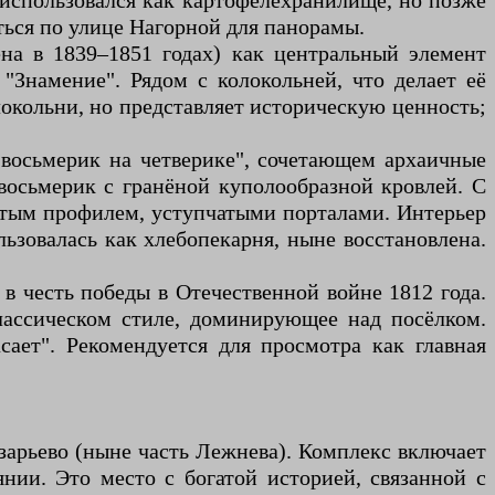
и использовался как картофелехранилище, но позже
ться по улице Нагорной для панорамы.
ена в 1839–1851 годах) как центральный элемент
"Знамение". Рядом с колокольней, что делает её
окольни, но представляет историческую ценность;
"восьмерик на четверике", сочетающем архаичные
восьмерик с гранёной куполообразной кровлей. С
чатым профилем, уступчатыми порталами. Интерьер
ьзовалась как хлебопекарня, ныне восстановлена.
 в честь победы в Отечественной войне 1812 года.
лассическом стиле, доминирующее над посёлком.
сает". Рекомендуется для просмотра как главная
зарьево (ныне часть Лежнева). Комплекс включает
янии. Это место с богатой историей, связанной с