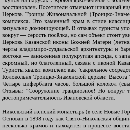
"купол на парусах". Кровля ярко-зелёная с золоч
восстановлен. Посетители отмечают шикарный вид
Церковь Троицы Живоначальной (Троицко-Знаменс
комплекса. Это каменный храм в стиле классици
визуально доминирующей. В отзывах туристы упом
вокруг — серость посёлка, но сам объект стоит ув
Церковь Казанской иконы Божией Матери (летняя
черты владимиро-суздальской архитектуры и бар
востока — заниженная полукруглая апсида, с зап
скромный, но благолепный, связан с иконой Каза
Туристы хвалят комплекс как "сакральное сосредо
Колокольня Троицко-Знаменской церкви: Высота 77
Четыре циферблата часов, большой колокол (св
Отзывы: "Сооружение грандиозное! Но вокруг та
достопримечательность Ивановской области.
Никольский женский монастырь (в селе Новые Гор
Основан в 1898 году как Свято-Никольская общин
несколько храмов и находится в процессе восста