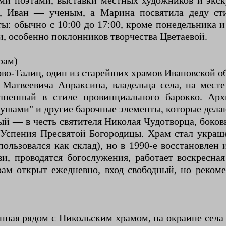
ыми поэтами, выставки местных художников и экск
м, Иван — ученым, а Марина посвятила деду с
: обычно с 10:00 до 17:00, кроме понедельника и 
, особенно поклонников творчества Цветаевой.
рам)
о-Талиц, один из старейших храмов Ивановской об
 Матвеевича Апраксина, владельца села, на мес
лненный в стиле провинциального барокко. Ар
"ушами" и другие барочные элементы, которые дел
ый — в честь святителя Николая Чудотворца, боко
 Успения Пресвятой Богородицы. Храм стал укра
пользовался как склад), но в 1990-е восстановлен 
и, проводятся богослужения, работает воскресна
ам открыт ежедневно, вход свободный, но реком
нная рядом с Никольским храмом, на окраине села 