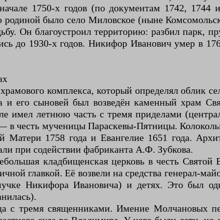
 начале 1750-х годов (по документам 1742, 1744
го родиной было село Миловское (ныне Комсомольс
ьбу. Он благоустроил территорию: разбил парк, пр
сь до 1930-х годов. Никифор Иванович умер в 1765
ах
храмового комплекса, который определял облик се
а и его сыновей был возведён каменный храм Свя
ле имел летнюю часть с тремя приделами (центр
 в честь мученицы Параскевы-Пятницы. Колокольн
 Матери 1758 года и Евангелие 1651 года. Архи
али при содействии фабриканта А.Ф. Зубкова.
 небольшая кладбищенская церковь в честь Святой
чной главкой. Её возвели на средства генерал-ма
учке Никифора Ивановича) и детях. Это был од
нилась).
да с тремя священниками. Имение Молчановых п