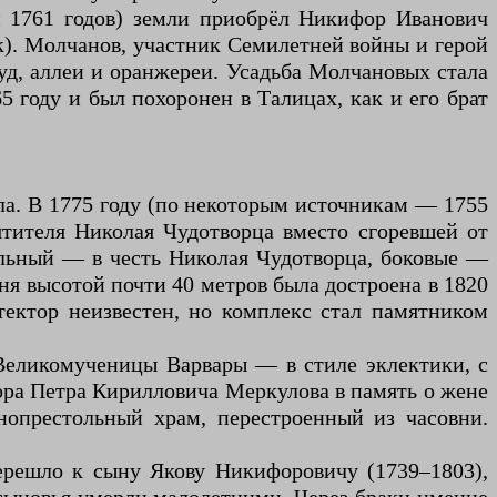
 и 1761 годов) земли приобрёл Никифор Иванович
к). Молчанов, участник Семилетней войны и герой
уд, аллеи и оранжереи. Усадьба Молчановых стала
 году и был похоронен в Талицах, как и его брат
ла. В 1775 году (по некоторым источникам — 1755
тителя Николая Чудотворца вместо сгоревшей от
альный — в честь Николая Чудотворца, боковые —
я высотой почти 40 метров была достроена в 1820
тектор неизвестен, но комплекс стал памятником
 Великомученицы Варвары — в стиле эклектики, с
йора Петра Кирилловича Меркулова в память о жене
нопрестольный храм, перестроенный из часовни.
ерешло к сыну Якову Никифоровичу (1739–1803),