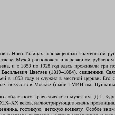
ов в Ново-Талицах, посвященный знаменитой русс
таеву. Музей расположен в деревянном рубленом 
века, и с 1853 по 1928 год здесь проживали три 
Васильевич Цветаев (1819–1884), священник Свя
ьей в 1853 году и служил в местной церкви. Его 
ных искусств в Москве (ныне ГМИИ им. Пушкин
го областного краеведческого музея им. Д.Г. Бу
 XIX–XX веков, иллюстрирующие жизнь провинциал
щенника, гостиную, детскую комнату. Особое вним