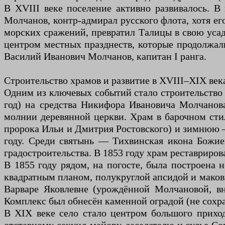
В XVIII веке поселение активно развивалось. В
Молчанов, контр-адмирал русского флота, хотя е
морских сражений, превратил Талицы в свою усад
центром местных празднеств, которые продолжали
Василий Иванович Молчанов, капитан I ранга.
Строительство храмов и развитие в XVIII–XIX век
Одним из ключевых событий стало строительство 
год) на средства Никифора Ивановича Молчанов
молнии деревянной церкви. Храм в барочном сти
пророка Ильи и Дмитрия Ростовского) и зимнюю —
году. Среди святынь — Тихвинская икона Божией
градостроительства. В 1853 году храм реставриров
В 1855 году рядом, на погосте, была построена
квадратным планом, полукруглой апсидой и макови
Варваре Яковлевне (урождённой Молчановой, вн
Комплекс был обнесён каменной оградой (не сохра
В XIX веке село стало центром большого прихо