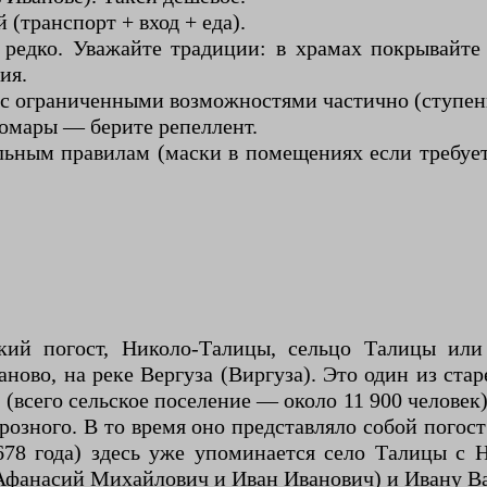
(транспорт + вход + еда).
 редко. Уважайте традиции: в храмах покрывайте
ия.
с ограниченными возможностями частично (ступень
комары — берите репеллент.
льным правилам (маски в помещениях если требуетс
кий погост, Николо-Талицы, сельцо Талицы ил
ваново, на реке Вергуза (Виргуза). Это один из ст
в (всего сельское поселение — около 11 900 челове
Грозного. В то время оно представляло собой пог
1678 года) здесь уже упоминается село Талицы 
Афанасий Михайлович и Иван Иванович) и Ивану В