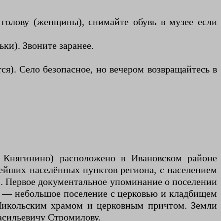
 голову (женщины), снимайте обувь в музее если
ки). Звоните заранее.
я). Село безопасное, но вечером возвращайтесь в
и Княгинино) расположено в Ивановском районе
арейших населённых пунктов региона, с населением
к). Первое документальное упоминание о поселении
ост — небольшое поселение с церковью и кладбищем
с Никольским храмом и церковным причтом. Земли
асильевичу Стромилову.