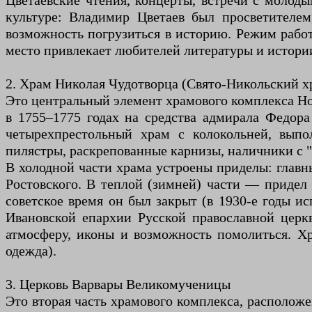
Цветаевские чтения, концерты, встречи с молод
культуре: Владимир Цветаев был просветителе
возможность погрузиться в историю. Режим работы
место привлекает любителей литературы и истории
2. Храм Николая Чудотворца (Свято-Никольский х
Это центральный элемент храмового комплекса Нов
в 1755–1775 годах на средства адмирала Федора
четырехпрестольный храм с колокольней, выпо
пилястры, раскрепованные карнизы, наличники с 
В холодной части храма устроены приделы: главн
Ростовского. В теплой (зимней) части — придел
советское время он был закрыт (в 1930-е годы ис
Ивановской епархии Русской православной церкв
атмосферу, иконы и возможность помолиться. Хр
одежда).
3. Церковь Варвары Великомученицы
Это вторая часть храмового комплекса, расположе