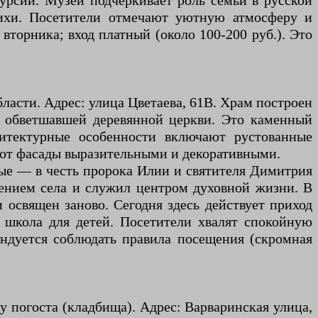
урсии. Музей подчеркивает роль семьи в русской
тихи. Посетители отмечают уютную атмосферу и
вторника; вход платный (около 100-200 руб.). Это
ласти. Адрес: улица Цветаева, 61В. Храм построен
те обветшавшей деревянной церкви. Это каменный
хитектурные особенности включают рустованные
ают фасады выразительными и декоративными.
вые — в честь пророка Илии и святителя Димитрия
шением села и служил центром духовной жизни. В
и освящен заново. Сегодня здесь действует приход
я школа для детей. Посетители хвалят спокойную
ендуется соблюдать правила посещения (скромная
у погоста (кладбища). Адрес: Варваринская улица,