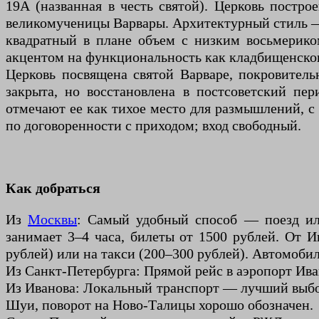
19А (названная в честь святой). Церковь постро
великомученицы Варвары. Архитектурный стиль — 
квадратный в плане объем с низким восьмерико
акцентом на функциональность как кладбищенског
Церковь посвящена святой Варваре, покровитель
закрыта, но восстановлена в постсоветский пе
отмечают ее как тихое место для размышлений, с
по договоренности с приходом; вход свободный.
Как добраться
Из
Москвы
: Самый удобный способ — поезд или
занимает 3–4 часа, билеты от 1500 рублей. От 
рублей) или на такси (200–300 рублей). Автомоби
Из Санкт-Петербурга: Прямой рейс в аэропорт Ивано
Из Иванова: Локальный транспорт — лучший выбор.
Шуи, поворот на Ново-Талицы хорошо обозначен.