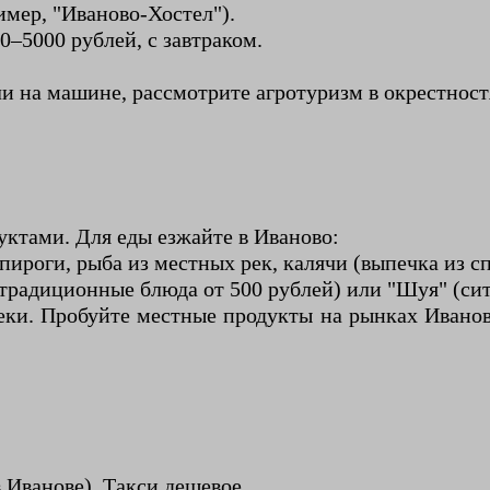
имер, "Иваново-Хостел").
0–5000 рублей, с завтраком.
сли на машине, рассмотрите агротуризм в окрестнос
дуктами. Для еды езжайте в Иваново:
пироги, рыба из местных рек, калячи (выпечка из 
(традиционные блюда от 500 рублей) или "Шуя" (си
еки. Пробуйте местные продукты на рынках Иванов
 Иванове). Такси дешевое.