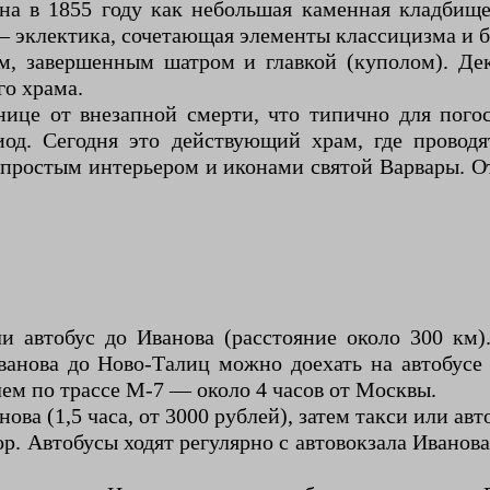
ена в 1855 году как небольшая каменная кладбищ
эклектика, сочетающая элементы классицизма и ба
м, завершенным шатром и главкой (куполом). Де
о храма.
нице от внезапной смерти, что типично для пого
риод. Сегодня это действующий храм, где провод
 простым интерьером и иконами святой Варвары. 
 автобус до Иванова (расстояние около 300 км)
Иванова до Ново-Талиц можно доехать на автобусе
лем по трассе М-7 — около 4 часов от Москвы.
ва (1,5 часа, от 3000 рублей), затем такси или авто
 Автобусы ходят регулярно с автовокзала Иванова.