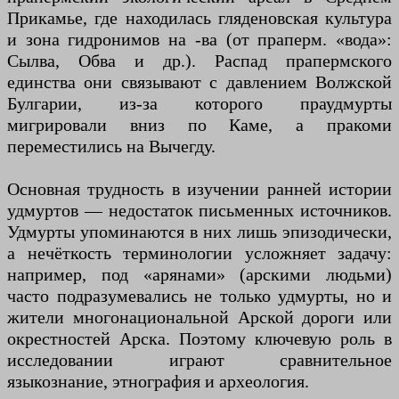
Прикамье, где находилась гляденовская культура
и зона гидронимов на -ва (от праперм. «вода»:
Сылва, Обва и др.). Распад прапермского
единства они связывают с давлением Волжской
Булгарии, из-за которого праудмурты
мигрировали вниз по Каме, а пракоми
переместились на Вычегду.
Основная трудность в изучении ранней истории
удмуртов — недостаток письменных источников.
Удмурты упоминаются в них лишь эпизодически,
а нечёткость терминологии усложняет задачу:
например, под «арянами» (арскими людьми)
часто подразумевались не только удмурты, но и
жители многонациональной Арской дороги или
окрестностей Арска. Поэтому ключевую роль в
исследовании играют сравнительное
языкознание, этнография и археология.