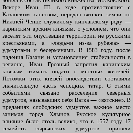
вошла в состав Великого княжества Московского.
Вскоре Иван III, в ходе противостояния с
Казанским ханством, передал вятские земли по
Нижней Чепце служилому кипчакскому роду —
каринским арским князьям, с условием, что они
заселят эти опустевшие территории не русскими
крестьянами, а «людьми из-за рубежа» —
удмуртами и бесермянами. В 1583 году, после
падения Казани и установления стабильности в
регионе, Иван Грозный запретил каринским
князьям взимать подати с местных жителей.
Потомки этих князей впоследствии составили
значительную часть чепецких татар. С этими
событиями связано расселение северных
удмуртов, называвших себя Ватка́ — «вятские». В
преданиях слободских удмуртов важное место
занимал город Хлынов. Русское культурное
влияние было столь велико, что в 1557 году 17
семейств сырьянских удмуртов приняли