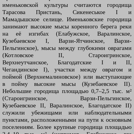
именьковской культуры считаются городища
Тарасова Пристань, Сикенеськое I и
Мамадышское селище. Именьковские городища
занимают высокие мысы коренного берега реки
на её изгибах (Елабужское, Варалинское,
Кузебаевское I, Варзи-Ятчинское, Варзи-
Пельгинское), мысы между глубокими оврагами
(Котловское II, Староигринское,
Верхнеутчанское, Благодатские I и II,
Чегандинское I), участки между оврагом и
поймой (Верхнемалиновское) или выступающие
в пойму высокие мысы (Кузебаевское II).
Небольшие городища площадью 0,7–2,5 тыс. м²
(Староигринское, Варзи-Пельгинское,
Кузебаевское II, Варалинское, Благодатское II)
служили убежищами или наблюдательными
пунктами, расположенными на пути к основным
поселениям. Более крупные городища площадью