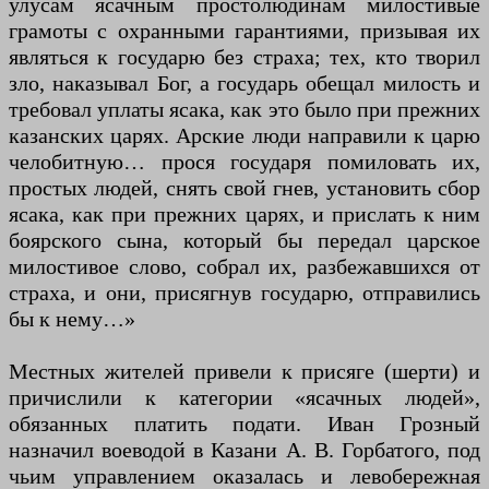
улусам ясачным простолюдинам милостивые
грамоты с охранными гарантиями, призывая их
являться к государю без страха; тех, кто творил
зло, наказывал Бог, а государь обещал милость и
требовал уплаты ясака, как это было при прежних
казанских царях. Арские люди направили к царю
челобитную… прося государя помиловать их,
простых людей, снять свой гнев, установить сбор
ясака, как при прежних царях, и прислать к ним
боярского сына, который бы передал царское
милостивое слово, собрал их, разбежавшихся от
страха, и они, присягнув государю, отправились
бы к нему…»
Местных жителей привели к присяге (шерти) и
причислили к категории «ясачных людей»,
обязанных платить подати. Иван Грозный
назначил воеводой в Казани А. В. Горбатого, под
чьим управлением оказалась и левобережная