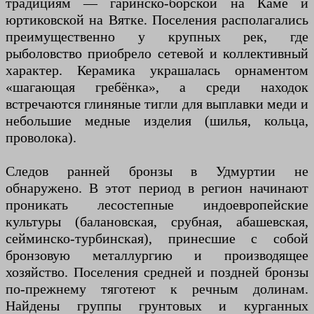
традициям — гаринско-борской на Каме и
юртиковской на Вятке. Поселения располагались
преимущественно у крупных рек, где
рыболовство приобрело сетевой и коллективный
характер. Керамика украшалась орнаментом
«шагающая гребёнка», а среди находок
встречаются глиняные тигли для выплавки меди и
небольшие медные изделия (шилья, кольца,
проволока).
Следов ранней бронзы в Удмуртии не
обнаружено. В этот период в регион начинают
проникать лесостепные индоевропейские
культуры (балановская, срубная, абашевская,
сейминско-турбинская), принесшие с собой
бронзовую металлургию и производящее
хозяйство. Поселения средней и поздней бронзы
по-прежнему тяготеют к речным долинам.
Найдены группы грунтовых и курганных