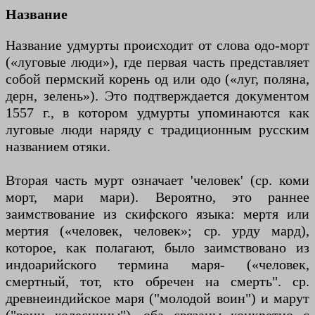
Название
Название удмурты происходит от слова одо-морт
(«луговые люди»), где первая часть представляет
собой пермский корень од или одо («луг, поляна,
дерн, зелень»). Это подтверждается документом
1557 г., в котором удмурты упоминаются как
луговые люди наряду с традиционным русским
названием отяки.
Вторая часть мурт означает 'человек' (ср. коми
морт, мари мари). Вероятно, это раннее
заимствование из скифского языка: мертя или
мертия («человек, человек»; ср. урду мард),
которое, как полагают, было заимствовано из
индоарийского термина маря- («человек,
смертный, тот, кто обречен на смерть". ср.
древнеиндийское маря ("молодой воин") и марут