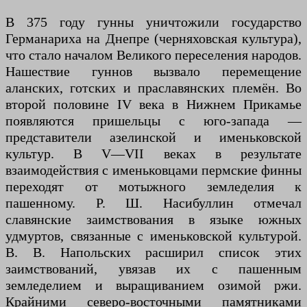
В 375 году гунны уничтожили государство
Германариха на Днепре (черняховская культура),
что стало началом Великого переселения народов.
Нашествие гуннов вызвало перемещение
аланских, готских и праславянских племён. Во
второй половине IV века в Нижнем Прикамье
появляются пришельцы с юго-запада —
представители азелинской и именьковской
культур. В V—VII веках в результате
взаимодействия с именьковцами пермские финны
переходят от мотыжного земледелия к
пашенному. Р. Ш. Насибуллин отмечал
славянские заимствования в языке южных
удмуртов, связанные с именьковской культурой.
В. В. Напольских расширил список этих
заимствований, увязав их с пашенным
земледелием и выращиванием озимой ржи.
Крайними северо-восточными памятниками