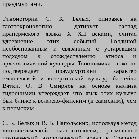
праудмуртами.
Этноисторик С. К. Белых, опираясь на
глоттохронологию, датирует распад
прапермского языка X—XII веками, считая
удревнение этих событий Голдиной
необоснованным и связанным с устаревшим
подходом к отождествлению этноса и
археологической культуры. Топонимика также не
подтверждает праудмуртский характер
еманаевской и кочергинской культур бассейна
Вятки. О. В. Смирнов на основе анализа
гидронимии утверждает, что язык этих культур
был ближе к волжско-финским (и саамским), чем
к пермским.
С. К. Белых и В. В. Напольских, используя метод
лингвистической палеонтологии, размещают
прапермский экологический ареал в Среднем