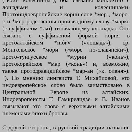
("воин колесницы"), оба связаны конкретно с
лошадьми и колесницами.
Протоиндоевропейские корни слов *мер-, *моро-
с и *мер родственны производному слову *марко
(с суффиксом *-ко), означающему «лошадь». Оно
связано с суффиксной формой корня в
протоалтайском *mórV («лошадь»), ср.
Монгольское *мори («море по-славянски»),
прото-тунгусское *мурин («конь»),
протокорейское *мар («конь») и, возможно,
также протодравидийское *мар-аи («к. оленя»).
"). По мнению лингвиста Т. Михайловой, это
индоевропейское слово было заимствовано в
Центральной Европе из алтайских.
Индоевропеисты Т. Гамкрелидзе и В. Иванов
связывают это слово с верховыми алтайскими
племенами эпохи бронзы.
С другой стороны, в русской традиции название