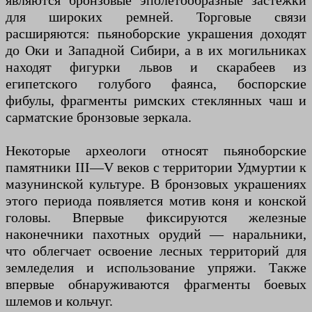
являются бронзовые эполетообразные застёжки
для широких ремней. Торговые связи
расширяются: пьяноборские украшения доходят
до Оки и Западной Сибири, а в их могильниках
находят фигурки львов и скарабеев из
египетского голубого фаянса, боспорские
фибулы, фрагменты римских стеклянных чаш и
сарматские бронзовые зеркала.
Некоторые археологи относят пьяноборские
памятники III—V веков с территории Удмуртии к
мазунинской культуре. В бронзовых украшениях
этого периода появляется мотив коня и конской
головы. Впервые фиксируются железные
наконечники пахотных орудий — наральники,
что облегчает освоение лесных территорий для
земледелия и использование упряжи. Также
впервые обнаруживаются фрагменты боевых
шлемов и кольчуг.