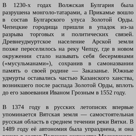
В 1230-х годах Волжская Булгария была
разрушена монголо-татарами, а Прикамье вошло
в состав Булгарского улуса Золотой Орды.
Чепецкие городища пришли в упадок из-за
разрыва торговых и политических связей.
Древнеудмуртское население Арской земли
позже переселилось на реку Чепцу, где в новом
окружении стало называть себя бесермянами
(«мусульманами»), сохранив в самоназвании
память о своей родине — Заказанье. Южные
удмурты оставались частью Казанского ханства,
возникшего после распада Золотой Орды, вплоть
до его завоевания Иваном Грозным в 1552 году.
В 1374 году в русских летописях впервые
упоминается Вятская земля — самостоятельная
русская область в среднем течении реки Вятки. В
1489 году её автономия была упразднена, и она