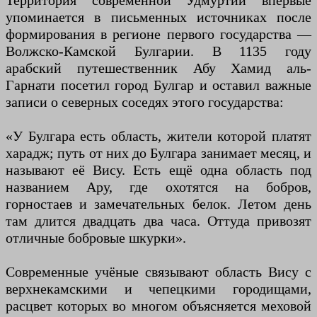
Территория современной Удмуртии впервые
упоминается в письменных источниках после
формирования в регионе первого государства —
Волжско-Камской Булгарии. В 1135 году
арабский путешественник Абу Хамид аль-
Гарнати посетил город Булгар и оставил важные
записи о северных соседях этого государства:
«У Булгара есть область, жители которой платят
харадж; путь от них до Булгара занимает месяц, и
называют её Вису. Есть ещё одна область под
названием Ару, где охотятся на бобров,
горностаев и замечательных белок. Летом день
там длится двадцать два часа. Оттуда привозят
отличные бобровые шкурки».
Современные учёные связывают область Вису с
верхнекамскими и чепецкими городищами,
расцвет которых во многом объясняется меховой