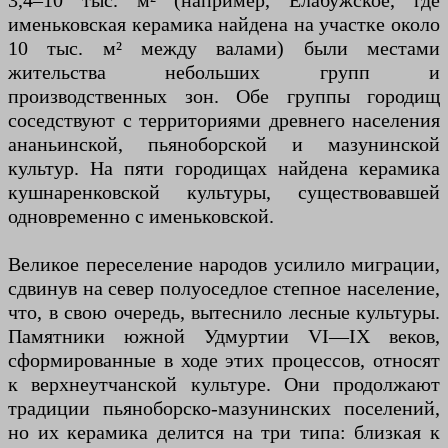
3,4–10 тыс. м² (например, Елабужское, где
именьковская керамика найдена на участке около
10 тыс. м² между валами) были местами
жительства небольших групп и
производственных зон. Обе группы городищ
соседствуют с территориями древнего населения
ананьинской, пьяноборской и мазунинской
культур. На пяти городищах найдена керамика
кушнаренковской культуры, существовавшей
одновременно с именьковской.
Великое переселение народов усилило миграции,
сдвинув на север полуоседлое степное население,
что, в свою очередь, вытеснило лесные культуры.
Памятники южной Удмуртии VI—IX веков,
сформированные в ходе этих процессов, относят
к верхнеутчанской культуре. Они продолжают
традиции пьяноборско-мазунинских поселений,
но их керамика делится на три типа: близкая к