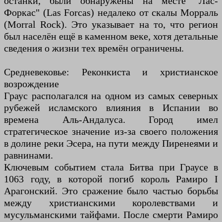
останки, были обнаружены на месте "Лас-
Форкас" (Las Forcas) недалеко от скалы Морраль
(Morral Rock). Это указывает на то, что регион
был населён ещё в каменном веке, хотя детальные
сведения о жизни тех времён ограничены.
Средневековье: Реконкиста и христианское
возрождение
Граус располагался на одном из самых северных
рубежей исламского влияния в Испании во
времена Аль-Андалуса. Город имел
стратегическое значение из-за своего положения
в долине реки Эсера, на пути между Пиренеями и
равнинами.
Ключевым событием стала Битва при Граусе в
1063 году, в которой погиб король Рамиро I
Арагонский. Это сражение было частью борьбы
между христианскими королевствами и
мусульманскими тайфами. После смерти Рамиро