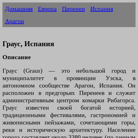
Домашняя
Европа
Пиренеи
Испания
Арагон
Граус, Испания
Описание
Граус (Graus) — это небольшой город и
муниципалитет в провинции Уэска, в
автономном сообществе Арагон, Испания. Он
расположен в предгорьях Пиренеев и служит
административным центром комарки Рибагорса.
Граус известен своей богатой историей,
традиционными фестивалями, гастрономией и
живописными пейзажами, сочетающими горы,
реки и историческую архитектуру. Население
города составляет около 3380 человек (по данным