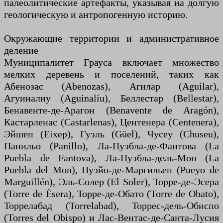
палеолитические артефакты, указывая на долгую
геологическую и антропогенную историю.
Окружающие территории и административное
деление
Муниципалитет Грауса включает множество
мелких деревень и поселений, таких как
Абенозас (Abenozas), Агилар (Aguilar),
Агуиналиу (Aguinalíu), Беллестар (Bellestar),
Бенавенте-де-Арагон (Benavente de Aragón),
Кастарленас (Castarlenas), Центенера (Centenera),
Эйшеп (Eixep), Гуэль (Güel), Чусеу (Chuseu),
Панильо (Panillo), Ла-Пуэбла-де-Фантова (La
Puebla de Fantova), Ла-Пуэбла-дель-Мон (La
Puebla del Mon), Пуэйо-де-Маргильен (Pueyo de
Marguillén), Эль-Солер (El Soler), Торре-де-Эсера
(Torre de Ésera), Торре-де-Обато (Torre de Obato),
Торрелабад (Torrelabad), Торрес-дель-Обиспо
(Torres del Obispo) и Лас-Вентас-де-Санта-Лусия