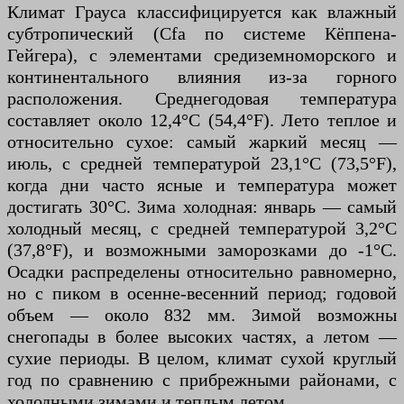
Климат Грауса классифицируется как влажный
субтропический (Cfa по системе Кёппена-
Гейгера), с элементами средиземноморского и
континентального влияния из-за горного
расположения. Среднегодовая температура
составляет около 12,4°C (54,4°F). Лето теплое и
относительно сухое: самый жаркий месяц —
июль, с средней температурой 23,1°C (73,5°F),
когда дни часто ясные и температура может
достигать 30°C. Зима холодная: январь — самый
холодный месяц, с средней температурой 3,2°C
(37,8°F), и возможными заморозками до -1°C.
Осадки распределены относительно равномерно,
но с пиком в осенне-весенний период; годовой
объем — около 832 мм. Зимой возможны
снегопады в более высоких частях, а летом —
сухие периоды. В целом, климат сухой круглый
год по сравнению с прибрежными районами, с
холодными зимами и теплым летом.