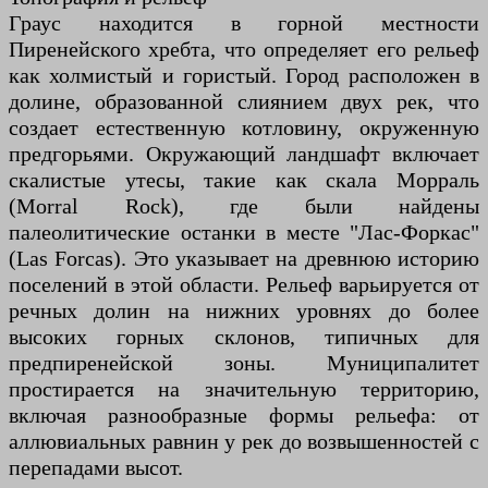
Граус находится в горной местности
Пиренейского хребта, что определяет его рельеф
как холмистый и гористый. Город расположен в
долине, образованной слиянием двух рек, что
создает естественную котловину, окруженную
предгорьями. Окружающий ландшафт включает
скалистые утесы, такие как скала Морраль
(Morral Rock), где были найдены
палеолитические останки в месте "Лас-Форкас"
(Las Forcas). Это указывает на древнюю историю
поселений в этой области. Рельеф варьируется от
речных долин на нижних уровнях до более
высоких горных склонов, типичных для
предпиренейской зоны. Муниципалитет
простирается на значительную территорию,
включая разнообразные формы рельефа: от
аллювиальных равнин у рек до возвышенностей с
перепадами высот.