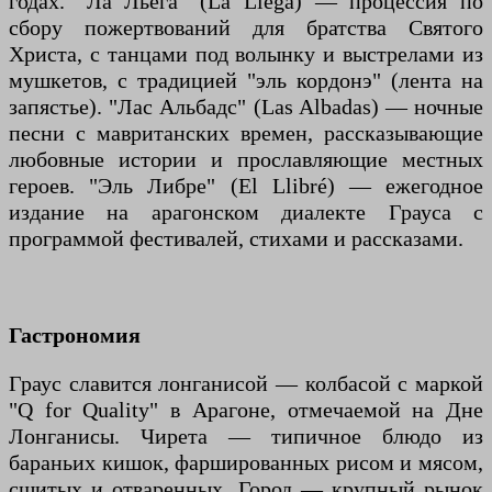
годах. "Ла Льега" (La Llega) — процессия по
сбору пожертвований для братства Святого
Христа, с танцами под волынку и выстрелами из
мушкетов, с традицией "эль кордонэ" (лента на
запястье). "Лас Альбадс" (Las Albadas) — ночные
песни с мавританских времен, рассказывающие
любовные истории и прославляющие местных
героев. "Эль Либре" (El Llibré) — ежегодное
издание на арагонском диалекте Грауса с
программой фестивалей, стихами и рассказами.
Гастрономия
Граус славится лонганисой — колбасой с маркой
"Q for Quality" в Арагоне, отмечаемой на Дне
Лонганисы. Чирета — типичное блюдо из
бараньих кишок, фаршированных рисом и мясом,
сшитых и отваренных. Город — крупный рынок