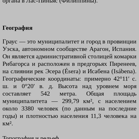
органа в Лас-Пиньяс (Филиппины).
География
Граус — это муниципалитет и город в провинции
Уэска, автономном сообществе Арагон, Испания.
Он является административной столицей комарки
Рибагорса и расположен в предгорьях Пиренеев,
на слиянии рек Эсера (Ésera) и Исабена (Isábena).
Географические координаты: примерно 42°11′ с.
ш. и 0°20′ в. д. Высота над уровнем моря
составляет 542 метра. Общая площадь
муниципалитета — 299,79 км², с населением
около 3380 человек (по данным на последние
годы) и плотностью населения 11,3 человека на
км².
Топография и рельеф