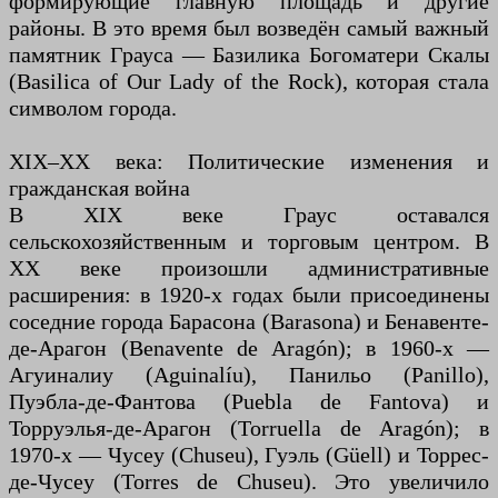
формирующие главную площадь и другие
районы. В это время был возведён самый важный
памятник Грауса — Базилика Богоматери Скалы
(Basilica of Our Lady of the Rock), которая стала
символом города.
XIX–XX века: Политические изменения и
гражданская война
В XIX веке Граус оставался
сельскохозяйственным и торговым центром. В
XX веке произошли административные
расширения: в 1920-х годах были присоединены
соседние города Барасона (Barasona) и Бенавенте-
де-Арагон (Benavente de Aragón); в 1960-х —
Агуиналиу (Aguinalíu), Панильо (Panillo),
Пуэбла-де-Фантова (Puebla de Fantova) и
Торруэлья-де-Арагон (Torruella de Aragón); в
1970-х — Чусеу (Chuseu), Гуэль (Güell) и Торрес-
де-Чусеу (Torres de Chuseu). Это увеличило