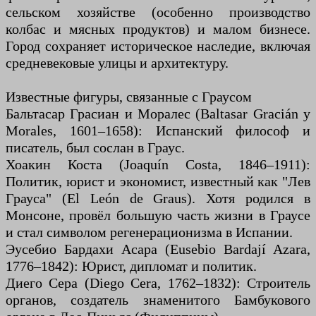
сельском хозяйстве (особенно производство
колбас и мясных продуктов) и малом бизнесе.
Город сохраняет историческое наследие, включая
средневековые улицы и архитектуру.
Известные фигуры, связанные с Граусом
Бальтасар Грасиан и Моралес (Baltasar Gracián y
Morales, 1601–1658): Испанский философ и
писатель, был сослан в Граус.
Хоакин Коста (Joaquín Costa, 1846–1911):
Политик, юрист и экономист, известный как "Лев
Грауса" (El León de Graus). Хотя родился в
Монсоне, провёл большую часть жизни в Граусе
и стал символом регенерационизма в Испании.
Эусебио Бардахи Асара (Eusebio Bardají Azara,
1776–1842): Юрист, дипломат и политик.
Диего Сера (Diego Cera, 1762–1832): Строитель
органов, создатель знаменитого Бамбукового