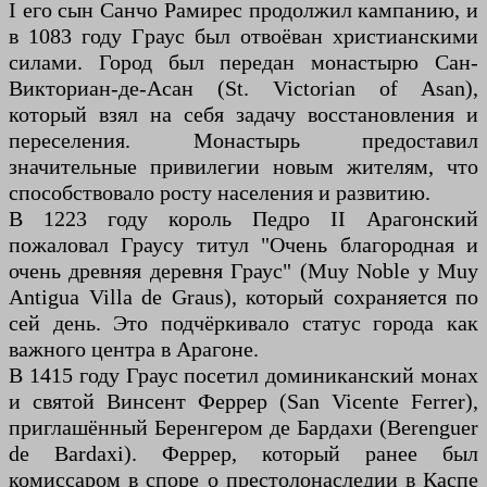
I его сын Санчо Рамирес продолжил кампанию, и
в 1083 году Граус был отвоёван христианскими
силами. Город был передан монастырю Сан-
Викториан-де-Асан (St. Victorian of Asan),
который взял на себя задачу восстановления и
переселения. Монастырь предоставил
значительные привилегии новым жителям, что
способствовало росту населения и развитию.
В 1223 году король Педро II Арагонский
пожаловал Граусу титул "Очень благородная и
очень древняя деревня Граус" (Muy Noble y Muy
Antigua Villa de Graus), который сохраняется по
сей день. Это подчёркивало статус города как
важного центра в Арагоне.
В 1415 году Граус посетил доминиканский монах
и святой Винсент Феррер (San Vicente Ferrer),
приглашённый Беренгером де Бардахи (Berenguer
de Bardaxi). Феррер, который ранее был
комиссаром в споре о престолонаследии в Каспе