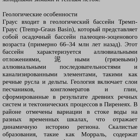
Геологические особенности
Граус входит в геологический бассейн Тремп-
Граус (Tremp-Graus Basin), который представляет
собой осадочный бассейн палеоцен-эоценового
возраста (примерно 66–34 млн лет назад). Этот
бассейн характеризуется аллювиальными
отложениями,泥ными (грязевыми)
аллювиальными последовательностями и
канализированными элементами, такими как
речные русла и дельты. Геология включает слои
песчаников, конгломератов и глин,
сформированные в результате древних речных
систем и тектонических процессов в Пиренеях. В
районе отмечены вариации в стоке воды на
разных временных шкалах, что отражает
динамичную историю региона. Скалистые
образования, такие как Морраль, содержат