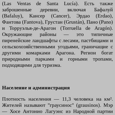
(Las Ventas de Santa Lucía). Есть также
заброшенные деревни, включая Бафалуй
(Bafaluy), Кансер (Cancer), Эрдао (Erdao),
Фантова (Fantova), Грустан (Grustán), Пано (Pano)
и Торруэлья-де-Арагон (Torruella de Aragón).
Окружающие районы — это типичные
пиренейские ландшафты с лесами, пастбищами и
сельскохозяйственными угодьями, граничащие с
другими комарками Арагона. Регион богат
природными парками и горными тропами,
подходящими для туризма.
Население и администрация
Плотность населения — 11,3 человека на км².
Жителей называют "граусинос" (grausinos). Мэр
— Хосе Антонио Лагуэнс из Народной партии