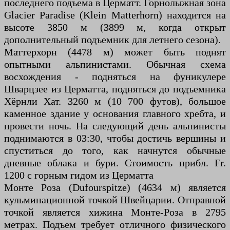
последнего подъема в Церматт. Горнолыжная зона
Glacier Paradise (Klein Matterhorn) находится на
высоте 3850 м (3899 м, когда открыт
дополнительный подъемник для летнего сезона).
Маттерхорн (4478 м) может быть поднят
опытными альпинистами. Обычная схема
восхождения - подняться на фуникулере
Шварцзее из Церматта, подняться до подъемника
Хёрнли Хат. 3260 м (10 700 футов), большое
каменное здание у основания главного хребта, и
провести ночь. На следующий день альпинисты
поднимаются в 03:30, чтобы достичь вершины и
спуститься до того, как начнутся обычные
дневные облака и бури. Стоимость прибл. Fr.
1200 с горным гидом из Церматта
Монте Роза (Dufourspitze) (4634 м) является
кульминационной точкой Швейцарии. Отправной
точкой является хижина Монте-Роза в 2795
метрах. Подъем требует отличного физического