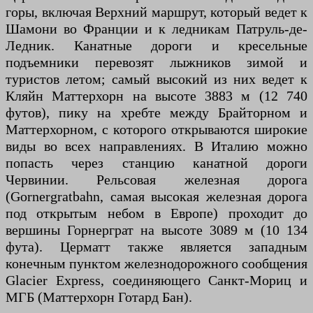
горы, включая Верхний маршрут, который ведет к
Шамони во Франции и к ледникам Патруль-де-
Ледник. Канатные дороги и кресельные
подъемники перевозят лыжников зимой и
туристов летом; самый высокий из них ведет к
Кляйн Маттерхорн на высоте 3883 м (12 740
футов), пику на хребте между Брайторном и
Маттерхорном, с которого открываются широкие
виды во всех направлениях. В Италию можно
попасть через станцию ​​канатной дороги
Червинии. Рельсовая железная дорога
(Gornergratbahn, самая высокая железная дорога
под открытым небом в Европе) проходит до
вершины Горнерграт на высоте 3089 м (10 134
фута). Церматт также является западным
конечным пунктом железнодорожного сообщения
Glacier Express, соединяющего Санкт-Мориц и
МГБ (Маттерхорн Готард Бан).