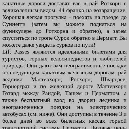
канатные дороги доставят вас в рай Ротхорн с
великолепным видом. 44 франка на возвращение.
Хорошая легкая прогулка - поехать на поезде до
Суннегги (затем вы можете подняться на
фуникулере до Ротхорна и обратно), а затем
спуститься по тропе Сурок обратно в Церматт. Вы
можете даже увидеть сурков по пути!
Lift Passes являются идеальными билетами для
туристов, горных велосипедистов и любителей
природы. Они дают вам неограниченные поездки
по следующим канатным железным дорогам: рай
ледника Маттерхорн, Ротхорн, Шварцзее,
Горнерграт и по железной дороге Маттерхорн
Готард между Рандой, Ташем и Церматтом. а
также бесплатный вход во дворец ледника и
неограниченные поездки на электрических
автобусах (см. ниже). Они доступны в течение 3 и
более дней во всех билетных кассах горной
транспортной системы Церматта. Пиковые цены