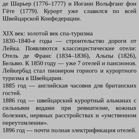
де Шарьер (1776–1777) и Иоганн Вольфганг фон
Гёте (1779). Курорт уже славился по всей
Швейцарской Конфедерации.
XIX век: золотой век спа-туризма
1830–1840-е годы — строительство дороги от
Лейка. Появляются классицистические отели:
Отель де Франс (1834–1836), Альпы (1826),
Бельвю. К 1850 году — уже 7 отелей и пансионов.
Лейкербад стал пионером горного и курортного
туризма в Швейцарии.
1885 год — английская часовня для британских
гостей.
1886 год — швейцарский курортный альманах с
сильными водами при ревматизме, кожных
болезнях, нервных расстройствах и «умственном
переутомлении».
1896 год — почти полная электрификация отелей.