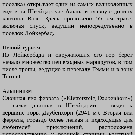
поселка) открывает одни из самых великолепных
видов на Швейцарские Альпы и главную долину
кантона Вале. Здесь проложено 55 км трасс,
включая спуск, ведущий непосредственно в
поселок Лойкербад.
Пеший туризм
Из Лойкербада и окружающих его гор берет
начало множество пешеходных маршрутов, в том
числе тропы, ведущие к перевалу Гемми и в зону
Torrent.
Альпинизм
Сложная виа феррата («Klettersteig Daubenhorn»)
— самая длинная в Швейцарии — ведет к
вершине горы Даубенхорн (2941 м). Вторая виа
феррата, гораздо более легкая и подходящая для
любителей приключений, расположена
непосредственно у верхней станции канатной