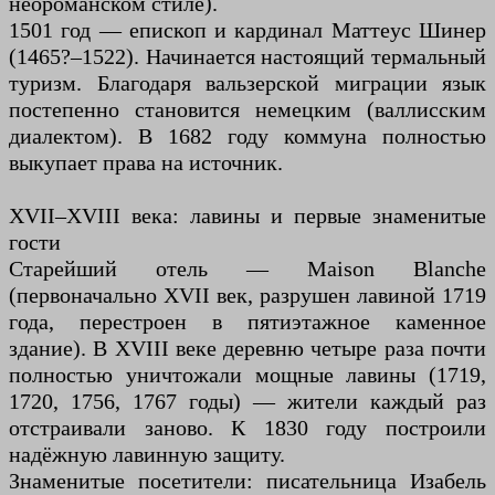
неороманском стиле).
1501 год — епископ и кардинал Маттеус Шинер
(1465?–1522). Начинается настоящий термальный
туризм. Благодаря вальзерской миграции язык
постепенно становится немецким (валлисским
диалектом). В 1682 году коммуна полностью
выкупает права на источник.
XVII–XVIII века: лавины и первые знаменитые
гости
Старейший отель — Maison Blanche
(первоначально XVII век, разрушен лавиной 1719
года, перестроен в пятиэтажное каменное
здание). В XVIII веке деревню четыре раза почти
полностью уничтожали мощные лавины (1719,
1720, 1756, 1767 годы) — жители каждый раз
отстраивали заново. К 1830 году построили
надёжную лавинную защиту.
Знаменитые посетители: писательница Изабель