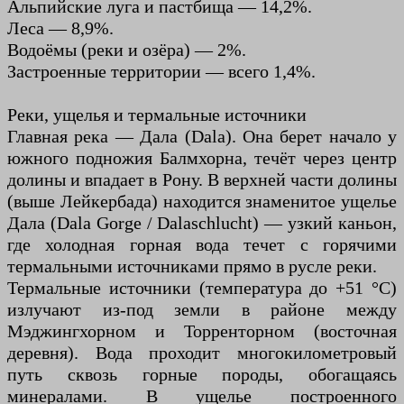
Альпийские луга и пастбища — 14,2%.
Леса — 8,9%.
Водоёмы (реки и озёра) — 2%.
Застроенные территории — всего 1,4%.
Реки, ущелья и термальные источники
Главная река — Дала (Dala). Она берет начало у
южного подножия Балмхорна, течёт через центр
долины и впадает в Рону. В верхней части долины
(выше Лейкербада) находится знаменитое ущелье
Дала (Dala Gorge / Dalaschlucht) — узкий каньон,
где холодная горная вода течет с горячими
термальными источниками прямо в русле реки.
Термальные источники (температура до +51 °C)
излучают из-под земли в районе между
Мэджингхорном и Торренторном (восточная
деревня). Вода проходит многокилометровый
путь сквозь горные породы, обогащаясь
минералами. В ущелье построенного