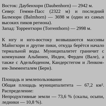
Восток: Даубенхорн (Daubenhorn) — 2942 м.
Север: Гемми-Пасс (2322 м) и последний
Балмхорн (Balmhorn) — 3698 м (один из самых
высоких пиков региона).
Запад: Торрентхорн (Torrenthorn) — 2998 м.
К югу и юго-востоку возвышаются массивы
Майнгхорн и другие пики, откуда берётся начало
термальной воды. Муниципалитет граничит с
коммунами Альбинен, Инден, Ферден (Вале), а
также с Адельбоденом, Кандерстегом и Ленком-
им-Зимменталем (Берн).
Площадь и землепользование
Общая площадь муниципалитета — 67,2 км².
Распределение:
Непродуктивные земли — 73,6 % (скалы, осыпи,
ледники — 10,8 %).