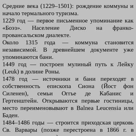
Средние века (1229–1501): рождение коммуны и
начало термального туризма.
1229 год — первое письменное упоминание как
«Боэз». Население Диско на франко-
провансальском диалекте.
Около 1315 года — коммуна становится
независимой. В древнейшем документе уже
упоминаются бани.
1449 год — построен мулиный путь к Лейку
(Leuk) в долине Роны.
1478 год — источники и бани переходят в
собственность епископа Сиона (Йост фон
Силенен), семьи Оггье де Кабанис и
Гертенштейн. Открываются первые гостиницы,
место переименовывают в Balnea Leucensia или
Баден.
1484–1486 годы — строится приходская церковь
Св. Варвары (позже перестроена в 1866 г. в