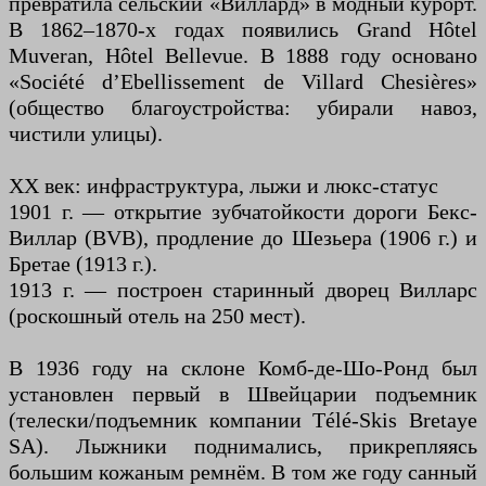
превратила сельский «Виллард» в модный курорт.
В 1862–1870-х годах появились Grand Hôtel
Muveran, Hôtel Bellevue. В 1888 году основано
«Société d’Ebellissement de Villard Chesières»
(общество благоустройства: убирали навоз,
чистили улицы).
XX век: инфраструктура, лыжи и люкс-статус
1901 г. — открытие зубчатой ​​кости дороги Бекс-
Виллар (BVB), продление до Шезьера (1906 г.) и
Бретае (1913 г.).
1913 г. — построен старинный дворец Вилларс
(роскошный отель на 250 мест).
В 1936 году на склоне Комб-де-Шо-Ронд был
установлен первый в Швейцарии подъемник
(телески/подъемник компании Télé-Skis Bretaye
SA). Лыжники поднимались, прикрепляясь
большим кожаным ремнём. В том же году санный