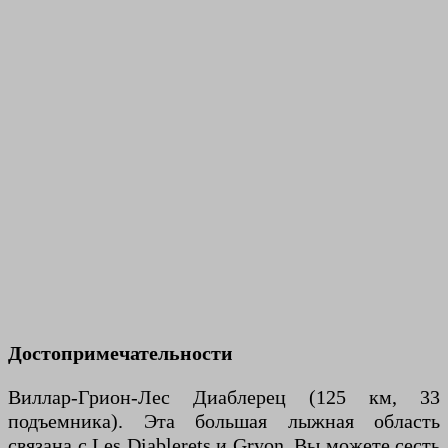
Достопримечательности
Виллар-Грион-Лес Диаблерец (125 км, 33
подъемника). Эта большая лыжная область
связана с Les Diablerets и Gryon. Вы можете сесть