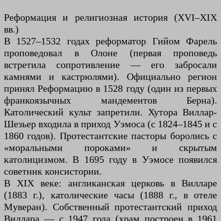
Реформация и религиозная история (XVI–XIX
вв.)
В 1527–1532 годах реформатор Гийом Фарель
проповедовал в Олоне (первая проповедь
встретила сопротивление — его забросали
камнями и кастрюлями). Официально регион
принял Реформацию в 1528 году (один из первых
франкоязычных мандементов Берна).
Католический культ запретили. Хутора Виллар-
Шезьер входила в приход Уэмоса (с 1824–1845 и с
1860 годов). Протестантские пасторы боролись с
«моральными пороками» и скрытым
католицизмом. В 1695 году в Уэмосе появился
советник консистории.
В XIX веке: англиканская церковь в Вилларе
(1883 г.), католические часы (1888 г., в отеле
Муверан). Собственный протестантский приход
Виллара — с 1947 года (храм построен в 1961