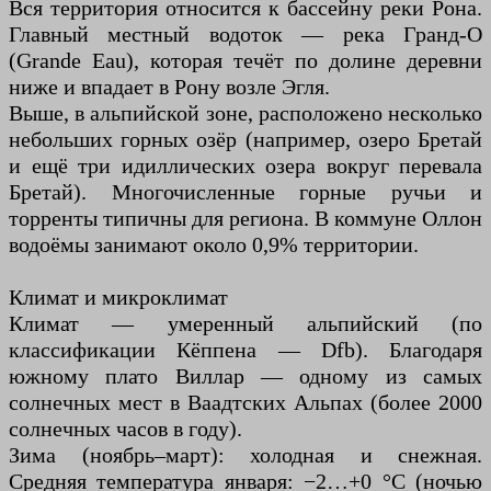
Вся территория относится к бассейну реки Рона.
Главный местный водоток — река Гранд-О
(Grande Eau), которая течёт по долине деревни
ниже и впадает в Рону возле Эгля.
Выше, в альпийской зоне, расположено несколько
небольших горных озёр (например, озеро Бретай
и ещё три идиллических озера вокруг перевала
Бретай). Многочисленные горные ручьи и
торренты типичны для региона. В коммуне Оллон
водоёмы занимают около 0,9% территории.
Климат и микроклимат
Климат — умеренный альпийский (по
классификации Кёппена — Dfb). Благодаря
южному плато Виллар — одному из самых
солнечных мест в Ваадтских Альпах (более 2000
солнечных часов в году).
Зима (ноябрь–март): холодная и снежная.
Средняя температура января: −2…+0 °С (ночью