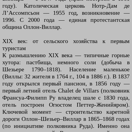
году). Католическая церковь Нотр-Дам де
Л’Ассомпсьон — 1955 год, возникновение —
1996. С 2000 года — единая протестантская
община Оллон-Виллар.
XIX век: от сельского хозяйства к первым
туристам
К размышлению XIX века — типичные горные
хутора: пастбища, немного соли (добыча в
Шезьере 1790–1818). Население маленькое
(Виллы: 32 жителя в 1764 г., 104 в 1886 г.). В 1837
году открылся первый пансион, в 1856 году —
первый летний отель Chalet de Villars (полковник
Франсуа-Филипп Ру владелец шале с 1830 года,
отель построен Огюстом Петтер-Женийяром).
Ключевой момент — строительство каретной
дороги Оллон–Шезьер–Виллар в 1865–1868 годах
(по инициативе полковника Руда). Именно она