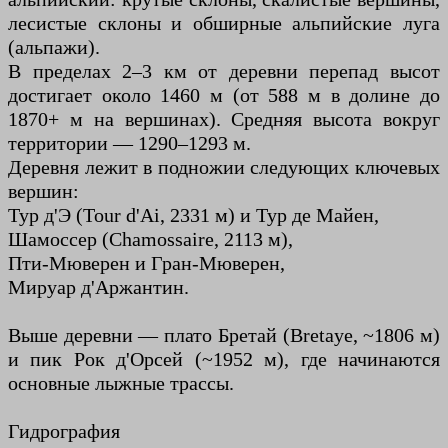
лесистые склоны и обширные альпийские луга
(альпажи).
В пределах 2–3 км от деревни перепад высот
достигает около 1460 м (от 588 м в долине до
1870+ м на вершинах). Средняя высота вокруг
территории — 1290–1293 м.
Деревня лежит в подножии следующих ключевых
вершин:
Тур д'Э (Tour d'Ai, 2331 м) и Тур де Майен,
Шамоссер (Chamossaire, 2113 м),
Пти-Мюверен и Гран-Мюверен,
Мируар д'Аржантин.
Выше деревни — плато Бретай (Bretaye, ~1806 м)
и пик Рок д'Орсей (~1952 м), где начинаются
основные лыжные трассы.
Гидрография