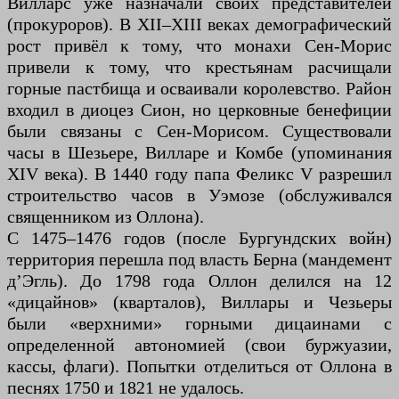
Вилларс уже назначали своих представителей
(прокуроров). В XII–XIII веках демографический
рост привёл к тому, что монахи Сен-Морис
привели к тому, что крестьянам расчищали
горные пастбища и осваивали королевство. Район
входил в диоцез Сион, но церковные бенефиции
были связаны с Сен-Морисом. Существовали
часы в Шезьере, Вилларе и Комбе (упоминания
XIV века). В 1440 году папа Феликс V разрешил
строительство часов в Уэмозе (обслуживался
священником из Оллона).
С 1475–1476 годов (после Бургундских войн)
территория перешла под власть Берна (мандемент
д’Эгль). До 1798 года Оллон делился на 12
«дицайнов» (кварталов), Виллары и Чезьеры
были «верхними» горными дицаинами с
определенной автономией (свои буржуазии,
кассы, флаги). Попытки отделиться от Оллона в
песнях 1750 и 1821 не удалось.