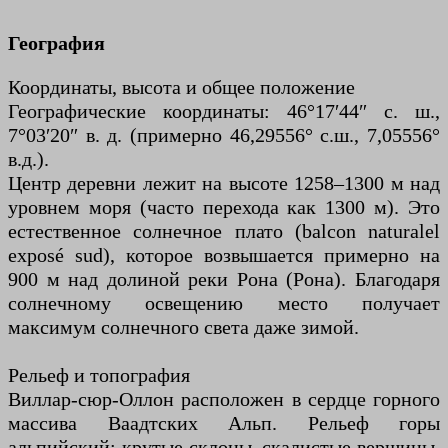
География
Координаты, высота и общее положение
Географические координаты: 46°17′44″ с. ш.,
7°03′20″ в. д. (примерно 46,29556° с.ш., 7,05556°
в.д.).
Центр деревни лежит на высоте 1258–1300 м над
уровнем моря (часто перехода как 1300 м). Это
естественное солнечное плато (balcon naturalel
exposé sud), которое возвышается примерно на
900 м над долиной реки Рона (Рона). Благодаря
солнечному освещению место получает
максимум солнечного света даже зимой.
Рельеф и топография
Виллар-сюр-Оллон расположен в сердце горного
массива Ваадтских Альп. Рельеф горы
альпийский: крутые склоны, скалистые вершины,