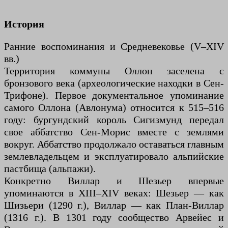
История
Ранние воспоминания и Средневековье (V–XIV
вв.)
Территория коммуны Оллон заселена с
бронзового века (археологические находки в Сен-
Трифоне). Первое документальное упоминание
самого Оллона (Авлонума) относится к 515–516
году: бургундский король Сигизмунд передал
свое аббатство Сен-Морис вместе с землями
вокруг. Аббатство продолжало оставаться главным
землевладельцем и эксплуатировало альпийские
пастбища (альпажи).
Конкретно Виллар и Шезьер впервые
упоминаются в XIII–XIV веках: Шезьер — как
Шизьери (1290 г.), Виллар — как План-Виллар
(1316 г.). В 1301 году сообщество Арвейес и