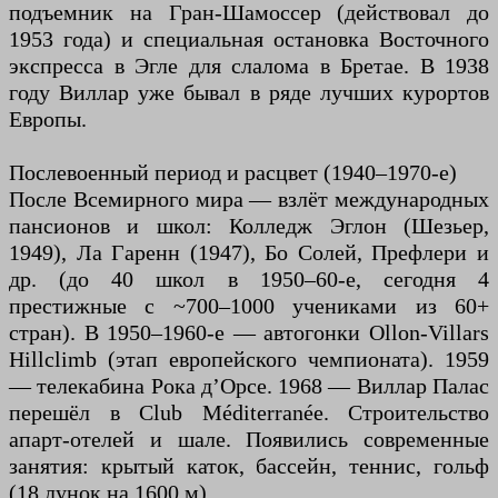
подъемник на Гран-Шамоссер (действовал до
1953 года) и специальная остановка Восточного
экспресса в Эгле для слалома в Бретае. В 1938
году Виллар уже бывал в ряде лучших курортов
Европы.
Послевоенный период и расцвет (1940–1970-е)
После Всемирного мира — взлёт международных
пансионов и школ: Колледж Эглон (Шезьер,
1949), Ла Гаренн (1947), Бо Солей, Префлери и
др. (до 40 школ в 1950–60-е, сегодня 4
престижные с ~700–1000 учениками из 60+
стран). В 1950–1960-е — автогонки Ollon-Villars
Hillclimb (этап европейского чемпионата). 1959
— телекабина Рока д’Орсе. 1968 — Виллар Палас
перешёл в Club Méditerranée. Строительство
апарт-отелей и шале. Появились современные
занятия: крытый каток, бассейн, теннис, гольф
(18 лунок на 1600 м).