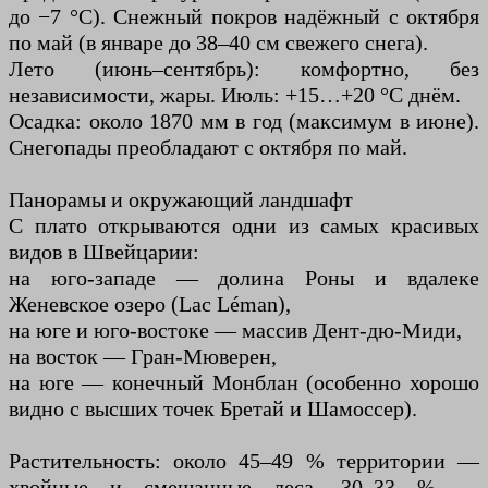
до −7 °С). Снежный покров надёжный с октября
по май (в январе до 38–40 см свежего снега).
Лето (июнь–сентябрь): комфортно, без
независимости, жары. Июль: +15…+20 °C днём.
Осадка: около 1870 мм в год (максимум в июне).
Снегопады преобладают с октября по май.
Панорамы и окружающий ландшафт
С плато открываются одни из самых красивых
видов в Швейцарии:
на юго-западе — долина Роны и вдалеке
Женевское озеро (Lac Léman),
на юге и юго-востоке — массив Дент-дю-Миди,
на восток — Гран-Мюверен,
на юге — конечный Монблан (особенно хорошо
видно с высших точек Бретай и Шамоссер).
Растительность: около 45–49 % территории —
хвойные и смешанные леса, 30–33 % —