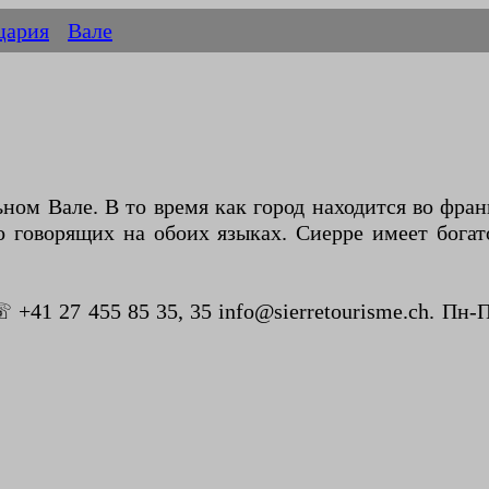
цария
Вале
льном Вале. В то время как город находится во фра
о говорящих на обоих языках. Сиерре имеет богат
41 27 455 85 35, 35 info@sierretourisme.ch. Пн-Пт 