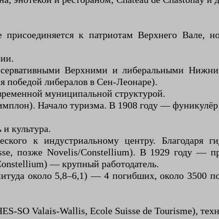
е присоединяется к патриотам Верхнего Вале, 
ии.
нсервативными Верхними и либеральными Нижни
я победой либералов в Сен-Леонаре).
овременной муниципальной структурой.
Симплон). Начало туризма. В 1908 году — фуникулё
 и культура.
еского к индустриальному центру. Благодаря г
se, позже Novelis/Constellium). В 1929 году — 
onstellium) — крупный работодатель.
гнитуда около 5,8–6,1) — 4 погибших, около 3500
ES-SO Valais-Wallis, Ecole Suisse de Tourisme), те