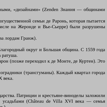
стными, «дизайнами» (Zenden Знания — общинами
огущественной семьи де Раронь, которая пытается
числе на Жеронде и Вье-Сьерре) были разрушены
ва лордам Гранж).
лагородный округ и Большая община. С 1559 года
а ратуша.
он (позже переходил к де Монте, де Куртен). Это
ноградники (трансгуманы). Каждый квартал города
 века.
дарства. Патриции и крестьяне-виноделы заложили
 усадьбами (Château de Villa XVI века — семья
р.).