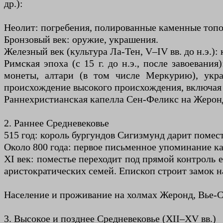
др.):
Неолит: погребения, полированные каменные топ
Бронзовый век: оружие, украшения.
Железный век (культура Ла-Тен, V–IV вв. до н.э.):
Римская эпоха (с 15 г. до н.э., после завоеван
монеты, алтари (в том числе Меркурию), укр
происхождение высокого происхождения, включая д
Раннехристианская капелла Сен-Феликс на Жеронд
2. Раннее Средневековье
515 год: король бургундов Сигизмунд дарит помес
Около 800 года: первое письменное упоминание как
XI век: поместье переходит под прямой контроль
аристократических семей. Епископ строит замок н
Население и проживание на холмах Жеронд, Вье-С
3. Высокое и позднее Средневековье (XII–XV вв.)