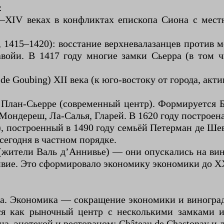
:
I–XIV веках в конфликтах епископа Сиона с ме
1415–1420): восстание верхневалазанцев против м
авойи. В 1417 году многие замки Сьерра (в том 
 Goubing) XII века (к юго-востоку от города, акти
 План-Сьерре (современный центр). Формируется Б
Мондереш, Ла-Салья, Гларей. В 1620 году построен
построенный в 1490 году семьёй Петерман де Шевр
егодня в частном порядке.
 (жители Валь д’Аннивье) — они опускались на ви
ивие. Это сформировало экономику экономики до XX
на. Экономика — сокращение экономики и виногра
тся как рыночный центр с несколькими замками и
на, энотекой и рестораном; Château de Chastonay и д