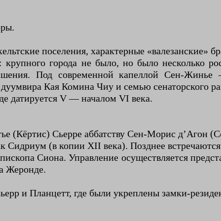
оры.
 кельтские поселения, характерные «валезанские» бр
ия): крупного города не было, но было несколько 
ашения. Под современной капеллой Сен-Жинье
уумвира Кая Комина Чиу и семью сенаторского ранг
е датируется V — началом VI века.
тье (Кёртис) Сьерре аббатству Сен-Морис д’Агон (
 Сидриум (в копии XII века). Позднее встречаются ф
 епископа Сиона. Управление осуществляется предс
а Жеронде.
ьерр и Планцетт, где были укреплены замки-резиде