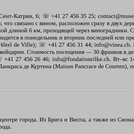
 Сент-Катрин, 6; ☏ +41 27 456 35 25; contact@muse
 что связано с вином, расположен сразу в двух дер
пой длиной 6 км, проходящей через виноградники. 
оводится в понедельник и вторник последней или пр
tel de Ville); ☏ +41 27 456 31 44; info@vinea.ch. 
Швейцарии. Стоимость посещения — 30 франков в де
☏ +41 27 456 26 46; info@fondationrilke.ch. Вт–вс
анкраса де Куртена (Maison Pancrace de Courten), п
ентре города. Из Брига и Виспа, а также из Сиона
рода.