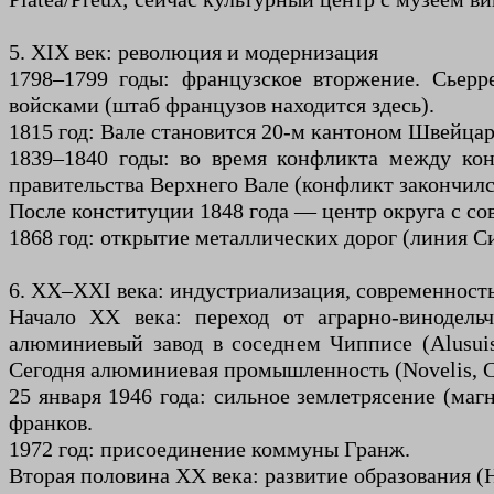
5. XIX век: революция и модернизация
1798–1799 годы: французское вторжение. Сьерр
войсками (штаб французов находится здесь).
1815 год: Вале становится 20-м кантоном Швейцар
1839–1840 годы: во время конфликта между ко
правительства Верхнего Вале (конфликт закончилс
После конституции 1848 года — центр округа с с
1868 год: открытие металлических дорог (линия 
6. XX–XXI века: индустриализация, современность
Начало XX века: переход от аграрно-винодельч
алюминиевый завод в соседнем Чипписе (Alusuis
Сегодня алюминиевая промышленность (Novelis, C
25 января 1946 года: сильное землетрясение (ма
франков.
1972 год: присоединение коммуны Гранж.
Вторая половина XX века: развитие образования (H