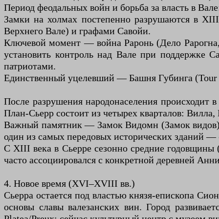
Период феодальных войн и борьба за власть в Вале
Замки на холмах постепенно разрушаются в XII
Верхнего Вале) и графами Савойи.
Ключевой момент — война Раронь (Дело Рарогна, 
установить контроль над Вале при поддержке С
патриотами.
Единственный уцелевший — Башня Губинга (Tour de
После разрушения народонаселения происходит в
План-Сьерр состоит из четырех кварталов: Вилла, 
Важный памятник — Замок Видомн (Замок видов), 
один из самых передовых исторических зданий — с
С XIII века в Сьерре сезонно средние годовщины
часто ассоциировался с конкретной деревней Анн
4. Новое время (XVI–XVIII вв.)
Сьерра остается под властью князя-епископа Сио
основы славы валезанских вин. Город развивае
Platea/Preux; сейчас культурный центр с музеем ви