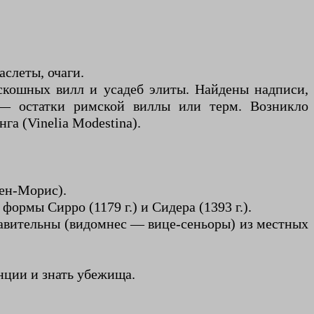
аслеты, очаги.
роскошных вилл и усадеб элиты. Найдены надписи,
 — остатки римской виллы или терм. Возникло
а (Vinelia Modestina).
Сен-Морис).
ормы Сирро (1179 г.) и Сидера (1393 г.).
тавительны (видомнес — вице-сеньоры) из местных
нции и знать убежища.