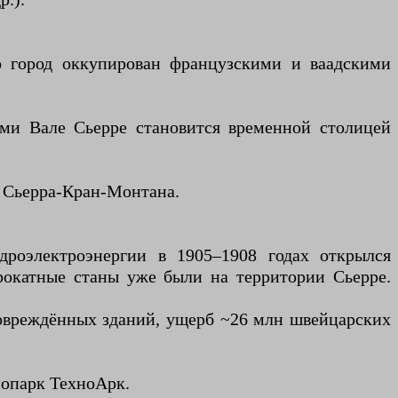
но город оккупирован французскими и ваадскими
ми Вале Сьерре становится временной столицей
р Сьерра-Кран-Монтана.
идроэлектроэнергии в 1905–1908 годах открылся
прокатные станы уже были на территории Сьерре.
 повреждённых зданий, ущерб ~26 млн швейцарских
хнопарк ТехноАрк.