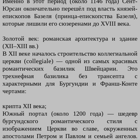
Именно в этот период (около 1146 года) Сент-
Юрсан окончательно перешёл под власть князей-
епископов Базеля (принца-епископства Базеля),
которые лишили его сюзеренами до XVIII века.
Золотой век: романская архитектура и здание
(XII–XIII вв.)
В XII веке началось строительство коллегиальной
церкви (collegiale) — одной из самых красивых
романтических базилик Швейцарии. Это
трехнефная базилика без трансепта с
характерными для Бургундии и Франш-Конте
чертами:
крипта XII века;
Южный портал (около 1200 года) — шедевр
бургундского романтического стиля с
изображением Церкви во славе, окруженных
апостолами Петром и Павлом и семьей ангелов.