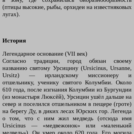
(птицы высокие, рыбы, орхидеи на известняковых
лугах).
История
Легендарное основание (VII век)
Согласно традиции, город обязан своему
названию святому Урсицину (Ursicinus, Ursanne,
Ursitz) — ирландскому миссионеру и
отшельнику, ученику святого Колумбии. Около
610 года, после изгнания Колумбии из Бургундии
(из монастыря Люксёй), Урсицин ушёл дальше на
север и поселился отшельником в пещере (гроте)
на берегу Ду, в диких лесах Юрских гор. Легенда
о том, что с ним жил медведь (отсюда имя
Ursicinus — «медвежонок» или «маленький
медведь»). Он умер около 620 года. Его могила