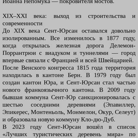
Иоанна Непомука — покровителя мостов.
XIX–XXI века: выход из строительства и
современности
До XIX века Сент-Юрсан оставался довольно
изолированным. Все изменилось в 1877 году,
когда открылась железная дорога Делемон-
Поррантрюи с виадуком и туннелями — город
впервые связали с Францией и всей Швейцарией.
После Венского конгресса 1815 года территория
находилась в кантоне Берн. В 1979 году был
создан кантон Юра, и Сент-Юрсан стал частью
нового франкоязычного кантона. В 2009 году
бывшая коммуна Сент-Юр санкционировалась с
шестью соседними деревнями (Эпавиллер,
Эпикерес, Монтеньоль, Монмелон, Окур, Селеут)
и образовала новую коммуну Кло-дю-Дуб.
В 2023 году Сент-Юрсан вошёл в список
«Лучших туристических деревень мира» по