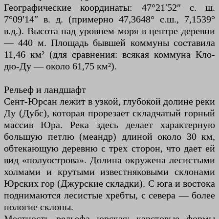
Географические координаты: 47°21′52″ с. ш.
7°09′14″ в. д. (примерно 47,3648° с.ш., 7,1539°
в.д.). Высота над уровнем моря в центре деревни
— 440 м. Площадь бывшей коммуны составила
11,46 км² (для сравнения: всякая коммуна Кло-
дю-Ду — около 61,75 км²).
Рельеф и ландшафт
Сент-Юрсан лежит в узкой, глубокой долине реки
Ду (Дубс), которая прорезает складчатый горный
массив Юра. Река здесь делает характерную
большую петлю (меандр) длиной около 30 км,
обтекающую деревню с трех сторон, что дает ей
вид «полуострова». Долина окружена лесистыми
холмами и крутыми известняковыми склонами
Юрских гор (Джурские складки). С юга и востока
поднимаются лесистые хребты, с севера — более
пологие склоны.
Местность рельефа юрская: карстовые формы