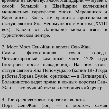
времени на молитву. Рядом Лапидарий — музей с
самой большой в Швейцарии коллекцией
монолитных саркофагов эпохи Меровингов и
Каролингов. Здесь же хранится оригинальная
статуя святого Яна Непомуцкого с мостом (XVIII
век). Ключи от Лапидария можно взять в
туристическом центре.
3. Мост Мост Сен-Жан и ворота Сен-Жан.
Самая фотогеничная точка города.
Четырёхарочный каменный мост 1728 года
(построен после наводнения). На нем стоит
статуя святого Яна Непомуцкого (копия 1973 года
работы Лорана Буайе; оригинал — в Лапидарии).
Большинство ведет прямо к южным воротам Сен-
Жан — это лучший въезд в исторический центр.
4. Три средневековые городские ворота.
Порт Сен-Жан (юг) — с мостом, самая