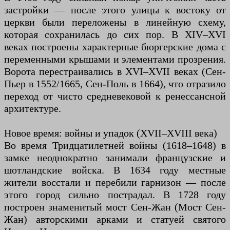
застройки — после этого улицы к востоку от
церкви были переложены в линейную схему,
которая сохранилась до сих пор. В XIV–XVI
веках построены характерные бюргерские дома с
переменными крышами и элементами прозрения.
Ворота перестраивались в XVI–XVII веках (Сен-
Пьер в 1552/1665, Сен-Поль в 1664), что отразило
переход от чисто средневековой к ренессансной
архитектуре.
Новое время: войны и упадок (XVII–XVIII века)
Во время Тридцатилетней войны (1618–1648) в
замке неоднократно занимали французские и
шотландские войска. В 1634 году местные
жители восстали и перебили гарнизон — после
этого город сильно пострадал. В 1728 году
построен знаменитый мост Сен-Жан (Мост Сен-
Жан) авторскими арками и статуей святого