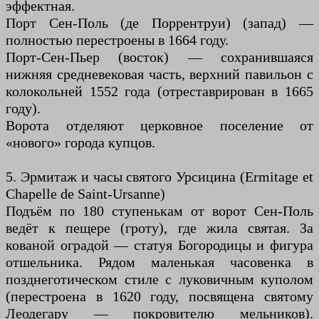
эффектная.
Порт Сен-Поль (де Поррентруи) (запад) —
полностью перестроены в 1664 году.
Порт-Сен-Пьер (восток) — сохранившаяся
нижняя средневековая часть, верхний павильон с
колокольней 1552 года (отреставрирован в 1665
году).
Ворота отделяют церковное поселение от
«нового» города купцов.
5. Эрмитаж и часы святого Урсицина (Ermitage et
Chapelle de Saint-Ursanne)
Подъём по 180 ступенькам от ворот Сен-Поль
ведёт к пещере (гроту), где жила святая. За
кованой оградой — статуя Богородицы и фигура
отшельника. Рядом маленькая часовенка в
позднеготическом стиле с луковичным куполом
(перестроена в 1620 году, посвящена святому
Леодегару — покровителю мельников).