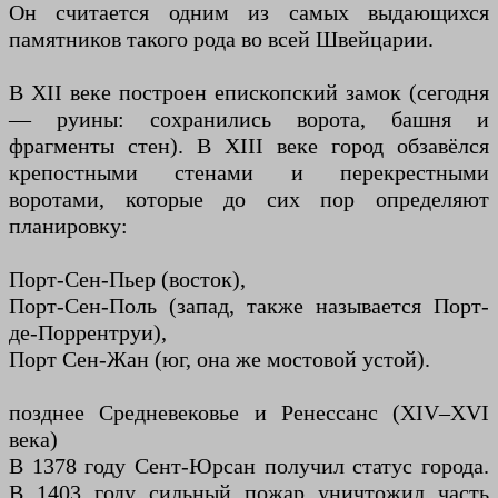
Он считается одним из самых выдающихся
памятников такого рода во всей Швейцарии.
В XII веке построен епископский замок (сегодня
— руины: сохранились ворота, башня и
фрагменты стен). В XIII веке город обзавёлся
крепостными стенами и перекрестными
воротами, которые до сих пор определяют
планировку:
Порт-Сен-Пьер (восток),
Порт-Сен-Поль (запад, также называется Порт-
де-Поррентруи),
Порт Сен-Жан (юг, она же мостовой устой).
позднее Средневековье и Ренессанс (XIV–XVI
века)
В 1378 году Сент-Юрсан получил статус города.
В 1403 году сильный пожар уничтожил часть