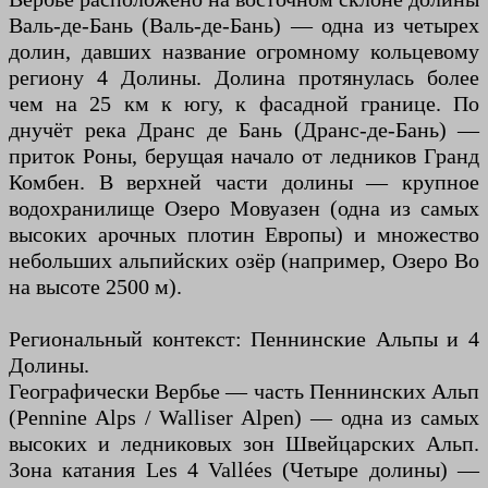
Валь-де-Бань (Валь-де-Бань) — одна из четырех
долин, давших название огромному кольцевому
региону 4 Долины. Долина протянулась более
чем на 25 км к югу, к фасадной границе. По
днучёт река Дранс де Бань (Дранс-де-Бань) —
приток Роны, берущая начало от ледников Гранд
Комбен. В верхней части долины — крупное
водохранилище Озеро Мовуазен (одна из самых
высоких арочных плотин Европы) и множество
небольших альпийских озёр (например, Озеро Во
на высоте 2500 м).
Региональный контекст: Пеннинские Альпы и 4
Долины.
Географически Вербье — часть Пеннинских Альп
(Pennine Alps / Walliser Alpen) — одна из самых
высоких и ледниковых зон Швейцарских Альп.
Зона катания Les 4 Vallées (Четыре долины) —