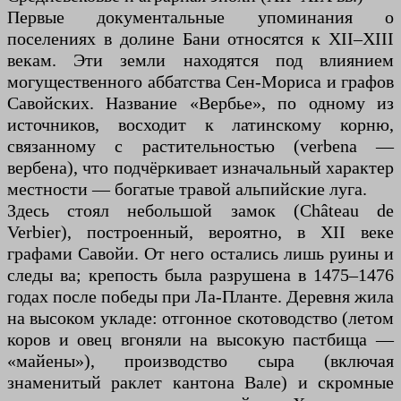
Первые документальные упоминания о
поселениях в долине Бани относятся к XII–XIII
векам. Эти земли находятся под влиянием
могущественного аббатства Сен-Мориса и графов
Савойских. Название «Вербье», по одному из
источников, восходит к латинскому корню,
связанному с растительностью (verbena —
вербена), что подчёркивает изначальный характер
местности — богатые травой альпийские луга.
Здесь стоял небольшой замок (Château de
Verbier), построенный, вероятно, в XII веке
графами Савойи. От него остались лишь руины и
следы ва; крепость была разрушена в 1475–1476
годах после победы при Ла-Планте. Деревня жила
на высоком укладе: отгонное скотоводство (летом
коров и овец вгоняли на высокую пастбища —
«майены»), производство сыра (включая
знаменитый раклет кантона Вале) и скромные