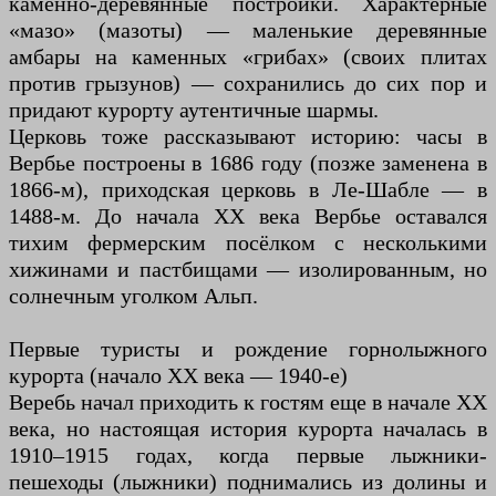
каменно-деревянные постройки. Характерные
«мазо» (мазоты) — маленькие деревянные
амбары на каменных «грибах» (своих плитах
против грызунов) — сохранились до сих пор и
придают курорту аутентичные шармы.
Церковь тоже рассказывают историю: часы в
Вербье построены в 1686 году (позже заменена в
1866-м), приходская церковь в Ле-Шабле — в
1488-м. До начала XX века Вербье оставался
тихим фермерским посёлком с несколькими
хижинами и пастбищами — изолированным, но
солнечным уголком Альп.
Первые туристы и рождение горнолыжного
курорта (начало XX века — 1940-е)
Веребь начал приходить к гостям еще в начале XX
века, но настоящая история курорта началась в
1910–1915 годах, когда первые лыжники-
пешеходы (лыжники) поднимались из долины и