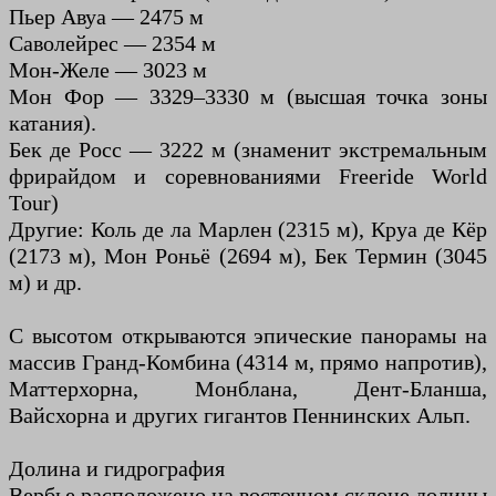
Пьер Авуа — 2475 м
Саволейрес — 2354 м
Мон-Желе — 3023 м
Мон Фор — 3329–3330 м (высшая точка зоны
катания).
Бек де Росс — 3222 м (знаменит экстремальным
фрирайдом и соревнованиями Freeride World
Tour)
Другие: Коль де ла Марлен (2315 м), Круа де Кёр
(2173 м), Мон Роньё (2694 м), Бек Термин (3045
м) и др.
С высотом открываются эпические панорамы на
массив Гранд-Комбина (4314 м, прямо напротив),
Маттерхорна, Монблана, Дент-Бланша,
Вайсхорна и других гигантов Пеннинских Альп.
Долина и гидрография
Вербье расположено на восточном склоне долины