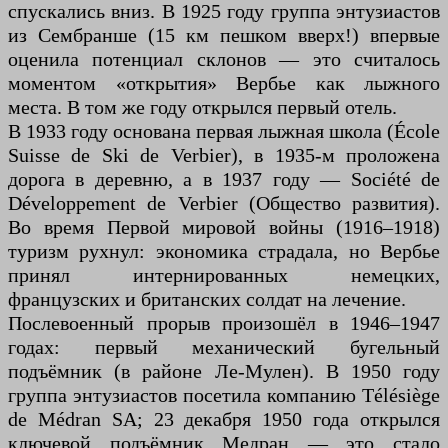
спускались вниз. В 1925 году группа энтузиастов
из Сембранше (15 км пешком вверх!) впервые
оценила потенциал склонов — это считалось
моментом «открытия» Вербье как лыжного
места. В том же году открылся первый отель.
В 1933 году основана первая лыжная школа (École
Suisse de Ski de Verbier), в 1935-м проложена
дорога в деревню, а в 1937 году — Société de
Développement de Verbier (Общество развития).
Во время Первой мировой войны (1916–1918)
туризм рухнул: экономика страдала, но Вербье
принял интернированных немецких,
французских и британских солдат на лечение.
Послевоенный прорыв произошёл в 1946–1947
годах: первый механический бугельный
подъёмник (в районе Ле-Мулен). В 1950 году
группа энтузиастов посетила компанию Télésiège
de Médran SA; 23 декабря 1950 года открылся
ключевой подъёмник Медран — это стало