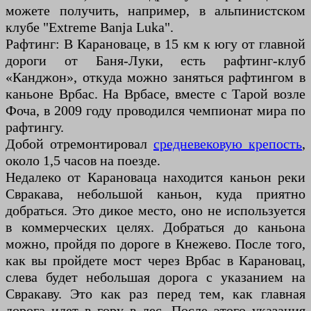
можете получить, например, в альпинистском
клубе "Extreme Banja Luka".
Рафтинг: В Карановаце, в 15 км к югу от главной
дороги от Баня-Луки, есть рафтинг-клуб
«Канджон», откуда можно заняться рафтингом в
каньоне Врбас. На Врбасе, вместе с Тарой возле
Фоча, в 2009 году проводился чемпионат мира по
рафтингу.
Добой отремонтировал
средневековую крепость
,
около 1,5 часов на поезде.
Недалеко от Карановаца находится каньон реки
Свракава, небольшой каньон, куда приятно
добраться. Это дикое место, оно не используется
в коммерческих целях. Добраться до каньона
можно, пройдя по дороге в Кнежево. После того,
как вы пройдете мост через Врбас в Карановац,
слева будет небольшая дорога с указанием на
Свракаву. Это как раз перед тем, как главная
дорога идет в гору в лес. После этого указания