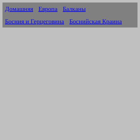
Домашняя
Европа
Балканы
Босния и Герцеговина
Боснийская Краина