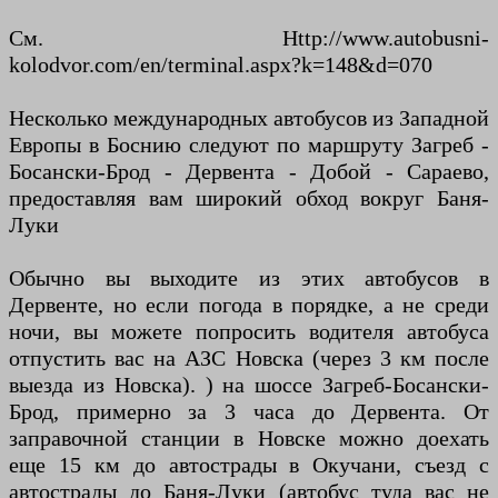
См. Http://www.autobusni-
kolodvor.com/en/terminal.aspx?k=148&d=070
Несколько международных автобусов из Западной
Европы в Боснию следуют по маршруту Загреб -
Босански-Брод - Дервента - Добой - Сараево,
предоставляя вам широкий обход вокруг Баня-
Луки
Обычно вы выходите из этих автобусов в
Дервенте, но если погода в порядке, а не среди
ночи, вы можете попросить водителя автобуса
отпустить вас на АЗС Новска (через 3 км после
выезда из Новска). ) на шоссе Загреб-Босански-
Брод, примерно за 3 часа до Дервента. От
заправочной станции в Новске можно доехать
еще 15 км до автострады в Окучани, съезд с
автострады до Баня-Луки (автобус туда вас не