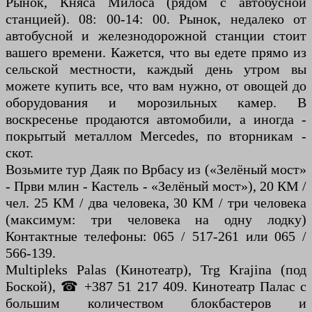
Рынок, Княса Милоса (рядом с автобусной
станцией). 08: 00-14: 00. Рынок, недалеко от
автобусной и железнодорожной станции стоит
вашего времени. Кажется, что вы едете прямо из
сельской местности, каждый день утром вы
можете купить все, что вам нужно, от овощей до
оборудования и морозильных камер. В
воскресенье продаются автомобили, а иногда -
покрытый металлом Mercedes, по вторникам -
скот.
Возьмите тур Даяк по Врбасу из («Зелёный мост»
- Први млин - Кастель - «Зелёный мост»), 20 КМ /
чел. 25 КМ / два человека, 30 КМ / три человека
(максимум: три человека на одну лодку)
Контактные телефоны: 065 / 517-261 или 065 /
566-139.
Multipleks Palas (Кинотеатр), Trg Krajina (под
Боской), ☎ +387 51 217 409. Кинотеатр Палас с
большим количеством блокбастеров и