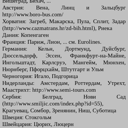
Вишеград, Бихач, ...
Австрия: Вена, Линц и Зальцбург
http://www.boro-bus.com/
Хорватия: Загреб, Макарска, Пула, Сплит, Задар
(http://www.cazmatrans.hr/zd-bih.html), Риека
Дания: Копенгаген
Франция: Париж, Лион, ... см. Eurolines.
Германия: Кельн, Дортмунд, Дуйсбург,
Дюссельдорф, Эссен, Франкфурт-на-Майне,
Ингольштадт, Карлсруэ, Мангейм, Мюнхен,
Нюрнберг, Пфорцхайм, Штутгарт и Ульм
Черногория: Игало, Подгорица
Нидерланды: Амстердам, Роттердам, Утрехт,
Маастрихт: http://www.semi-tours.com
Сербия: Белград, Нови Сад
(http://www.smiljic.com/index.php?id=55),
Крагуевац, Сомбор, Зренянин, Ниш, Суботица
Швеция: Стокгольм
Швейцария: Цюрих, Люцерн