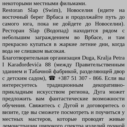
некоторыми местными фильмами.
Restoran Slap (Swim), Новоселия (идите на
восточный берег Врбаса и продолжайте путь до
самого юга, пока не дойдете до Новоселии).
Ресторан Slap (Водопад) находится рядом с
небольшим заграждением во Врбасе, и там
прекрасно купаться в жаркие летние дни, когда
вода не слишком высокая.
Благотворительная организация Duga, Kralja Petra
I Karađorđevića 88 (между Правительственным
зданием и Табачной фабрикой, разделяющей двор
с детским садом), ☎ +387 51 307 - 866. Если вы
интересуетесь традиционным декоративно-
прикладным искусством региона, Дуга может
предложить вам фантастические возможности
обучения. Свяжитесь с Дугой и договоритесь о
визите, где вы сможете посмотреть и поучиться у
местных мастеров, которые проводят живые
демонстрации широкого спектра изделий ручной