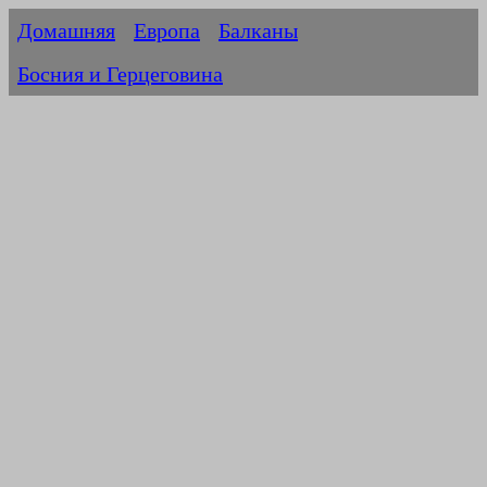
Домашняя
Европа
Балканы
Босния и Герцеговина