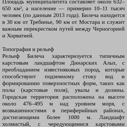
Площадь муниципалитета составляет около 632–
650 км², а население — примерно 10–11 тысяч
человек (по данным 2013 года). Билеча находится
в 30 км от Требинье, 90 км от Мостара и служит
важным перекрестком путей между Черногорией
и Хорватией.
Топография и рельеф
Рельеф Билеча характеризуется типичным
карстовым ландшафтом Динарских Альп, с
преобладанием известняковых пород, которые
способствуют подземному стоку вод и
формированию поверхностных форм, таких как
полы (карстовые поля), увалы и долины.
Городская территория расположена на высоте
около 476–495 м над уровнем моря, с
возвышенностями в периферийных районах,
достигающими более 1000 м. Ландшафт
холмистый, с чередующимися карстовыми