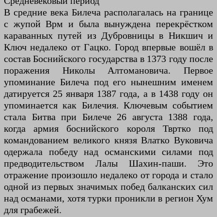
Средневековый период
В средние века Билеча располагалась на границе
с жупой Врм и была вынуждена перекрёстком
караванных путей из Дубровницы в Никшич и
Ключ недалеко от Гацко. Город впервые вошёл в
состав Боснийского государства в 1373 году после
поражения Николы Алтомановича. Первое
упоминание Билеча под его нынешним именем
датируется 25 января 1387 года, а в 1438 году он
упоминается как Билечия. Ключевым событием
стала Битва при Билече 26 августа 1388 года,
когда армия боснийского короля Твртко под
командованием великого князя Влатко Вуковича
одержала победу над османскими силами под
предводительством Лалы Шахин-паши. Это
отражение произошло недалеко от города и стало
одной из первых значимых побед балканских сил
над османами, хотя турки проникли в регион Хум
для грабежей.