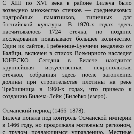
С XIII по XVI века в районе Билеча было
возведено множество стечков — средневековых
надгробных памятников, типичных для
боснийской культуры. В 1970-х годах здесь
насчитывалось 1724 стечка, но поздние
исследования показывают большее количество.
Один из сайтов, Гребенице-Бунчичи недалеко от
Балйци, включен в список Всемирного наследия
ЮНЕСКО. Сегодня в Билече находится
крупнейшая искусственная некропольская
стечков, собранная здесь после затопления
долины при строительстве плотины на реке
Требишница в 1960-х годах, что привело к
созданию Билеча-Лейк (Билећко језеро).
Османский период (1466–1878).
Билеча попала под контроль Османской империи
в 1466 году, но продолжала мятежным регионом,
с трудом поддающимся управлению. Местные