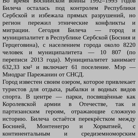
Во время Боснийской войны 1992–1995 годов
Билеча осталась под контролем Республики
Сербской и избежала прямых разрушений, но
регион пережил этнические конфликты и
миграции. Сегодня Билеча — город и
муниципалитет в Республике Сербской (Босния и
Герцеговина), с населением города около 8220
человек и муниципалитета — 10 807 (по
переписи 2013 года). Муниципалитет занимает
632,33 км² и включает 61 поселение. Мэр —
Миодраг Парежанин от СНСД.
Город известен своим озером, которое привлекает
туристов для отдыха, рыбалки и водных видов
спорта. В центре — парки, посвящённые как
Королевской армии в Отечестве, так и
партизанским героям, отражающие сложную
историю. Билеча остаётся перекрёстком между
Боснией, Монтенегро и Хорватией, с
континентальным и средиземноморским