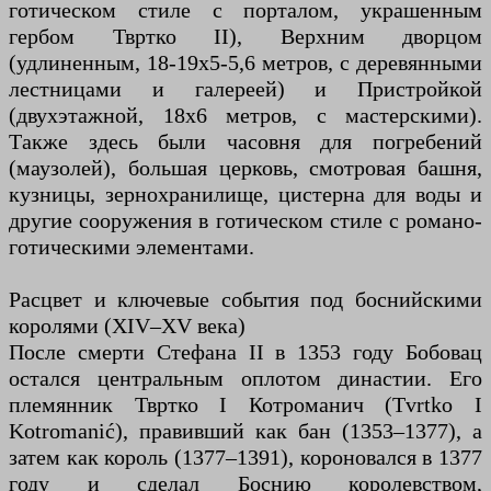
готическом стиле с порталом, украшенным
гербом Твртко II), Верхним дворцом
(удлиненным, 18-19x5-5,6 метров, с деревянными
лестницами и галереей) и Пристройкой
(двухэтажной, 18x6 метров, с мастерскими).
Также здесь были часовня для погребений
(маузолей), большая церковь, смотровая башня,
кузницы, зернохранилище, цистерна для воды и
другие сооружения в готическом стиле с романо-
готическими элементами.
Расцвет и ключевые события под боснийскими
королями (XIV–XV века)
После смерти Стефана II в 1353 году Бобовац
остался центральным оплотом династии. Его
племянник Твртко I Котроманич (Tvrtko I
Kotromanić), правивший как бан (1353–1377), а
затем как король (1377–1391), короновался в 1377
году и сделал Боснию королевством,