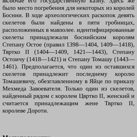
включае его государственную казну. Здесь же
было место погребения для некоторых из королей
Боснии. В ходе археологических раскопок девять
скелетов были найдены в пяти гробницах,
расположенных в мавзолее. идентифицированные
скелеты принадлежали боснийским королям
Степану Остое (правил 1398—1404, 1409—1418),
Твртко II (1404—1409, 1421—1443), Степану
Остоичу (1418—1421) и Степану Томашу (1443—
1461). Предполагается, что один из оставшихся
скелетов принадлежит последнему королю
Томашевичу, обезглавленному в Яйце по приказу
Мехмеда Завоевателя. Только один из скелетов,
найденный рядом с королем Цвртко II, женский и
считается принадлежащим жене Твртко II,
королеве Дороти.