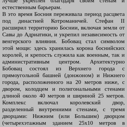
лучше укреплен благодаря своим стенам и
естественным барьерам.
В это время Босния переживала период расцвета
под династией Котроманичей. Стефан II
расширил территорию Боснии, включая земли от
Савы до Адриатики, и укрепил независимость от
венгерского влияния. Бобовац стал символом
этой мощи: здесь хранилась корона боснийских
королей, и крепость служила как военным, так и
административным центром. Архитектурно
Бобовац состоял из Верхнего города с
прямоугольной башней (донжоном) и Нижнего
города, расположенного на 20 метров ниже, с
двором, колодцем и полигональными стенами
длиной около 40 метров и шириной 25 метров.
Комплекс включал королевский двор,
разделенный внутренними стенами, с тремя
дворцами: Нижним (или Большим) дворцом
(четырехэтажным зданием 25x10 метров в