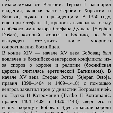
независимым от Венгрии. Твртко I расширил
владения, включая части Сербии и Хорватии, и
Бобовац служил его резиденцией. В 1350 году,
еще при Стефане II, крепость выдержала осаду
сербского императора Стефана Душана (Stephen
Dušan), который вторгся в Боснию, но был
вынужден отступить после упорного
сопротивления боснийцев.
В конце XIV — начале XV века Бобовац был
вовлечен в боснийско-венгерские конфликты из-
за споров о короне и религии (боснийская
церковь считалась еретической Ватиканом). В
начале XV века Стефан Остоя (Stjepan Ostoja,
правил 1398–1404 и 1409–1418) с помощью
венгров захватил трон у династии Котроманичей,
но Твртко II Котроманич (Tvrtko II Kotromanić,
правил 1404–1409 и 1420–1443) сверг его и
вернул корону в Бобовац. Здесь правили короли