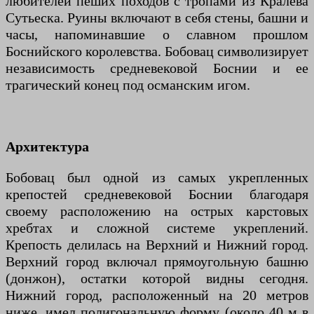
любителей пеших походов с тропами из Кралева
Сутьеска. Руины включают в себя стены, башни и
часы, напоминавшие о славном прошлом
Боснийского королевства. Бобовац символизирует
независимость средневековой Боснии и ее
трагический конец под османским игом.
Архитектура
Бобовац был одной из самых укрепленных
крепостей средневековой Боснии благодаря
своему расположению на острых карстовых
хребтах и сложной системе укреплений.
Крепость делилась на Верхний и Нижний город.
Верхний город включал прямоугольную башню
(донжон), остатки которой видны сегодня.
Нижний город, расположенный на 20 метров
ниже, имел полигональную форму (около 40 м в