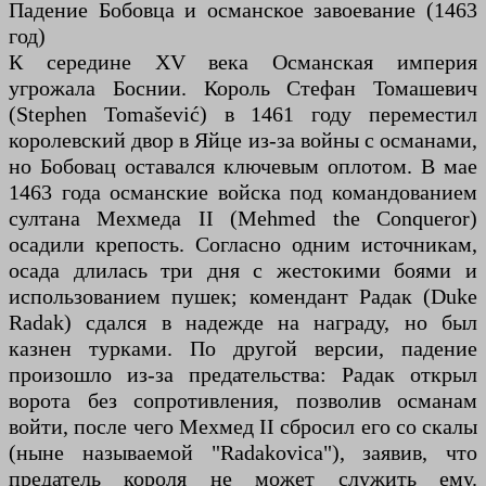
Падение Бобовца и османское завоевание (1463
год)
К середине XV века Османская империя
угрожала Боснии. Король Стефан Томашевич
(Stephen Tomašević) в 1461 году переместил
королевский двор в Яйце из-за войны с османами,
но Бобовац оставался ключевым оплотом. В мае
1463 года османские войска под командованием
султана Мехмеда II (Mehmed the Conqueror)
осадили крепость. Согласно одним источникам,
осада длилась три дня с жестокими боями и
использованием пушек; комендант Радак (Duke
Radak) сдался в надежде на награду, но был
казнен турками. По другой версии, падение
произошло из-за предательства: Радак открыл
ворота без сопротивления, позволив османам
войти, после чего Мехмед II сбросил его со скалы
(ныне называемой "Radakovica"), заявив, что
предатель короля не может служить ему.