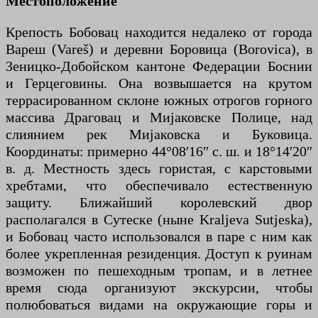
Местоположение
Крепость Бобовац находится недалеко от города
Вареш (Vareš) и деревни Боровица (Borovica), в
Зеницко-Добойском кантоне Федерации Боснии
и Герцеговины. Она возвышается на крутом
террасированном склоне южных отрогов горного
массива Драговац и Мијаковске Полице, над
слиянием рек Мијаковска и Буковица.
Координаты: примерно 44°08′16″ с. ш. и 18°14′20″
в. д. Местность здесь гористая, с карстовыми
хребтами, что обеспечивало естественную
защиту. Ближайший королевский двор
располагался в Сутеске (ныне Kraljeva Sutjeska),
и Бобовац часто использовался в паре с ним как
более укрепленная резиденция. Доступ к руинам
возможен по пешеходным тропам, и в летнее
время сюда организуют экскурсии, чтобы
полюбоваться видами на окружающие горы и