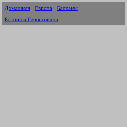
Домашняя
Европа
Балканы
Босния и Герцеговина