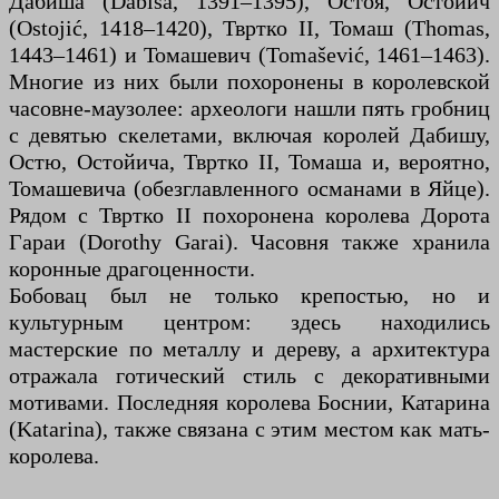
Дабиша (Dabiša, 1391–1395), Остоя, Остойич
(Ostojić, 1418–1420), Твртко II, Томаш (Thomas,
1443–1461) и Томашевич (Tomašević, 1461–1463).
Многие из них были похоронены в королевской
часовне-маузолее: археологи нашли пять гробниц
с девятью скелетами, включая королей Дабишу,
Остю, Остойича, Твртко II, Томаша и, вероятно,
Томашевича (обезглавленного османами в Яйце).
Рядом с Твртко II похоронена королева Дорота
Гараи (Dorothy Garai). Часовня также хранила
коронные драгоценности.
Бобовац был не только крепостью, но и
культурным центром: здесь находились
мастерские по металлу и дереву, а архитектура
отражала готический стиль с декоративными
мотивами. Последняя королева Боснии, Катарина
(Katarina), также связана с этим местом как мать-
королева.