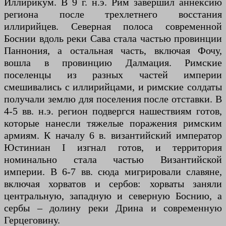
Иллирикум. В 9 г. н.э. Рим завершил аннексию
региона после трехлетнего восстания
иллирийцев. Северная полоса современной
Боснии вдоль реки Сава стала частью провинции
Паннония, а остальная часть, включая Фочу,
вошла в провинцию Далмация. Римские
поселенцы из разных частей империи
смешивались с иллирийцами, и римские солдаты
получали землю для поселения после отставки. В
4-5 вв. н.э. регион подвергся нашествиям готов,
которые нанесли тяжелые поражения римским
армиям. К началу 6 в. византийский император
Юстиниан I изгнал готов, и территория
номинально стала частью Византийской
империи. В 6-7 вв. сюда мигрировали славяне,
включая хорватов и сербов: хорваты заняли
центральную, западную и северную Боснию, а
сербы – долину реки Дрина и современную
Герцеговину.