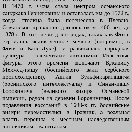
В 1470 г. Фоча стала центром османского
санджака Герцеговины и оставалась им до 1572 г.,
когда столица была перенесена в Плевлю.
Османское правление длилось около 400 лет, до
1878 г. В этот период в городах, таких как Фоча,
строились великолепные мечети (например, в
Фоче и Баня-Луке), и развивалась городская
культура с элементами автономии. Известные
фигуры этого времени включают Кукавицу
Мехмед-пашу (боснийского вали сербского
происхождения), Адила Зульфикарапашича
(боснийского интеллектуала) и Синан-пашу
Боровинича (великого визиря Османской
империи, родом из деревни Боровиничи). После
подавления восстаний в 1690-х гг. боснийские
визири переместились в Травник, а реальная
власть перешла к местным наследственным
чиновникам – капитанам.