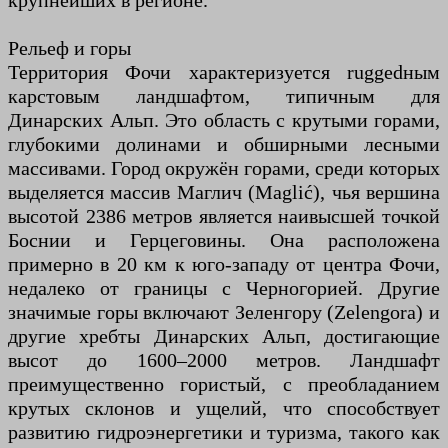
крупнейших в регионе.
Рельеф и горы
Территория Фочи характеризуется ruggedным
карстовым ландшафтом, типичным для
Динарских Альп. Это область с крутыми горами,
глубокими долинами и обширными лесными
массивами. Город окружён горами, среди которых
выделяется массив Маглич (Maglić), чья вершина
высотой 2386 метров является наивысшей точкой
Боснии и Герцеговины. Она расположена
примерно в 20 км к юго-западу от центра Фочи,
недалеко от границы с Черногорией. Другие
значимые горы включают Зеленгору (Zelengora) и
другие хребты Динарских Альп, достигающие
высот до 1600–2000 метров. Ландшафт
преимущественно гористый, с преобладанием
крутых склонов и ущелий, что способствует
развитию гидроэнергетики и туризма, такого как