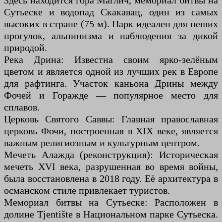
Здесь находится гора Маглич, мемориал битвы на
Сутьеске и водопад Скакавац, один из самых
высоких в стране (75 м). Парк идеален для пеших
прогулок, альпинизма и наблюдения за дикой
природой.
Река Дрина: Известна своим ярко-зелёным
цветом и является одной из лучших рек в Европе
для рафтинга. Участок каньона Дрины между
Фочей и Горажде — популярное место для
сплавов.
Церковь Святого Саввы: Главная православная
церковь Фочи, построенная в XIX веке, является
важным религиозным и культурным центром.
Мечеть Алажда (реконструкция): Историческая
мечеть XVI века, разрушенная во время войны,
была восстановлена в 2018 году. Её архитектура в
османском стиле привлекает туристов.
Мемориал битвы на Сутьеске: Расположен в
долине Tjentište в Национальном парке Сутьеска.