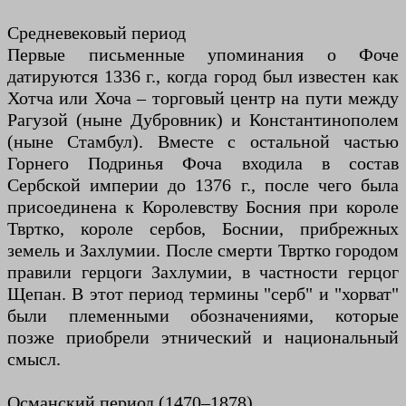
Средневековый период
Первые письменные упоминания о Фоче
датируются 1336 г., когда город был известен как
Хотча или Хоча – торговый центр на пути между
Рагузой (ныне Дубровник) и Константинополем
(ныне Стамбул). Вместе с остальной частью
Горнего Подринья Фоча входила в состав
Сербской империи до 1376 г., после чего была
присоединена к Королевству Босния при короле
Твртко, короле сербов, Боснии, прибрежных
земель и Захлумии. После смерти Твртко городом
правили герцоги Захлумии, в частности герцог
Щепан. В этот период термины "серб" и "хорват"
были племенными обозначениями, которые
позже приобрели этнический и национальный
смысл.
Османский период (1470–1878)