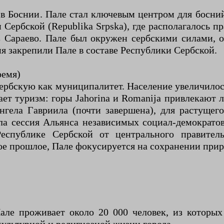
в Боснии. Пале стал ключевым центром для босний
ербской (Republika Srpska), где располагалось п
з Сараево. Пале был окружен сербскими силами, 
я закрепили Пале в составе Республики Сербской.
ремя)
рбскую как муниципалитет. Население увеличилось с
ивает туризм: горы Jahorina и Romanija привлекаю
нгела Гавриила (почти завершена), для растущег
шла сессия Альянса независимых социал-демократо
еспублике Сербской от центрального правитель
ое прошлое, Пале фокусируется на сохранении прир
але проживает около 20 000 человек, из которых