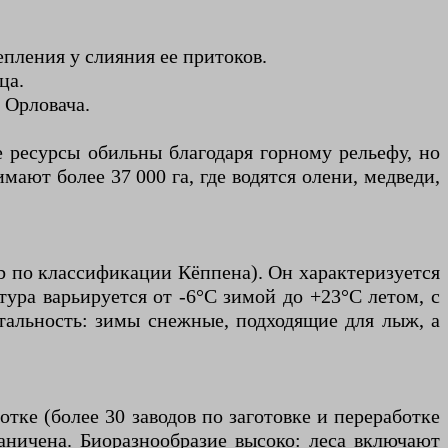
епления у слияния ее притоков.
ца.
 Орловача.
 ресурсы обильны благодаря горному рельефу, но
ают более 37 000 га, где водятся олени, медведи,
b по классификации Кёппена). Он характеризуется
ура варьируется от -6°C зимой до +23°C летом, с
альность: зимы снежные, подходящие для лыж, а
тке (более 30 заводов по заготовке и переработке
аничена. Биоразнообразие высоко: леса включают