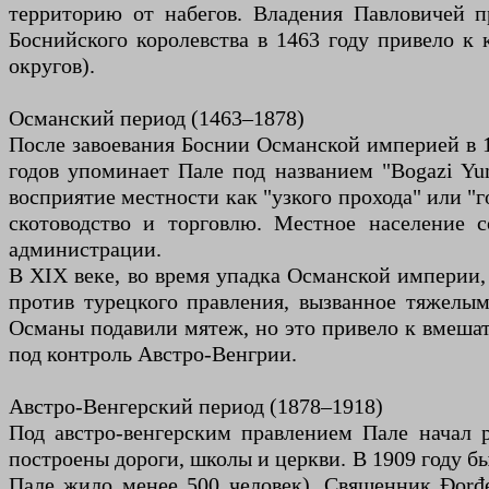
территорию от набегов. Владения Павловичей пр
Боснийского королевства в 1463 году привело к
округов).
Османский период (1463–1878)
После завоевания Боснии Османской империей в 14
годов упоминает Пале под названием "Bogazi Yum
восприятие местности как "узкого прохода" или "
скотоводство и торговлю. Местное население с
администрации.
В XIX веке, во время упадка Османской империи,
против турецкого правления, вызванное тяжелым
Османы подавили мятеж, но это привело к вмешат
под контроль Австро-Венгрии.
Австро-Венгерский период (1878–1918)
Под австро-венгерским правлением Пале начал 
построены дороги, школы и церкви. В 1909 году бы
Пале жило менее 500 человек). Священник Đorđe