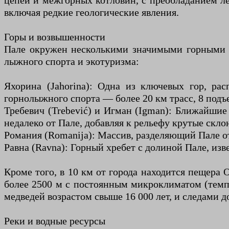
цепей и межгорных котловин, с преобладанием ле
включая редкие геологические явления.
Горы и возвышенности
Пале окружен несколькими значимыми горными м
лыжного спорта и экотуризма:
Яхорина (Jahorina): Одна из ключевых гор, ра
горнолыжного спорта — более 20 км трасс, 8 подъ
Требевич (Trebević) и Игман (Igman): Ближайшие
недалеко от Пале, добавляя к рельефу крутые скло
Романия (Romanija): Массив, разделяющий Пале о
Равна (Ravna): Горный хребет с долиной Пале, и
Кроме того, в 10 км от города находится пещера 
более 2500 м с постоянным микроклиматом (темп
медведей возрастом свыше 16 000 лет, и следами 
Реки и водные ресурсы