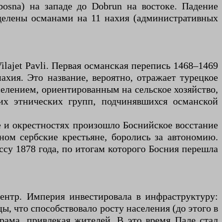
bosna) на западе до Dobrun на востоке. Падение
зделены османами на 11 нахия (административных
lajet Pavli. Первая османская перепись 1468–1469
ахия. Это название, вероятно, отражает турецкое
селением, ориентированным на сельское хозяйство,
гих этнических групп, подчинявшихся османской
е и окрестностях произошло Боснийское восстание
ном сербские крестьяне, боролись за автономию.
су 1878 года, по итогам которого Босния перешла
ентр. Империя инвестировала в инфраструктуру:
ы, что способствовало росту населения (до этого в
рама, привлекая жителей. В это время Пале стал