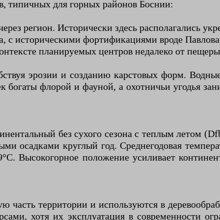
в, типичных для горных районов Боснии:
ерез регион. Исторически здесь располагались укр
та, с историческими фортификациями вроде Павлова
контексте планируемых центров недалеко от пещеры
ствуя эрозии и созданию карстовых форм. Водные
 богаты флорой и фауной, а охотничьи угодья заним
нентальный без сухого сезона с теплым летом (Df
и осадками круглый год. Среднегодовая температ
°C. Высокогорное положение усиливает континент
ю часть территории и используются в деревообрабо
рсами, хотя их эксплуатация в современности огр