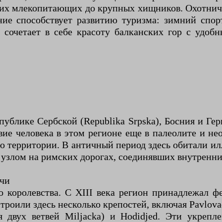
их млекопитающих до крупных хищников. Охотничь
ние способствует развитию туризма: зимний спор
сочетает в себе красоту балканских гор с удоб
публике Сербской (Republika Srpska), Босния и Ге
ие человека в этом регионе еще в палеолите и не
 территории. В античный период здесь обитали ил
узлом на римских дорогах, соединявших внутренни
ичи
о королевства. С XIII века регион принадлежал фе
оили здесь несколько крепостей, включая Pavlovac н
ия двух ветвей Miljacka) и Hodidjed. Эти укреп