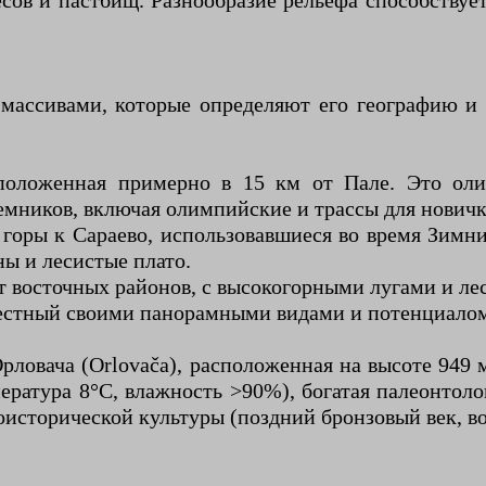
сов и пастбищ. Разнообразие рельефа способству
ассивами, которые определяют его географию и 
сположенная примерно в 15 км от Пале. Это ол
емников, включая олимпийские и трассы для новичк
 горы к Сараево, использовавшиеся во время Зим
ны и лесистые плато.
т восточных районов, с высокогорными лугами и ле
звестный своими панорамными видами и потенциалом
Орловача (Orlovača), расположенная на высоте 949
ература 8°C, влажность >90%), богатая палеонтол
доисторической культуры (поздний бронзовый век, в