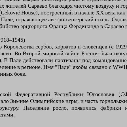
х жителей Сараево благодаря чистому воздуху и го
eković House), построенный в начале XX века как 
 в Пале, отражающее австро-венгерский стиль. Одн
у убийство эрцгерцога Франца Фердинанда в Сараево
1918–1945)
Королевства сербов, хорватов и словенцев (с 192
араево. Во Второй мировой войне Босния была окк
 В Пале действовали партизаны под командованием
ление в регионе. Имя "Пале" якобы связано с WWII,
енных боев.
еской Федеративной Республики Югославия (С
ало Зимние Олимпийские игры, и часть горнолыжных
уктуру. Население росло, появились фабрики 
атами.