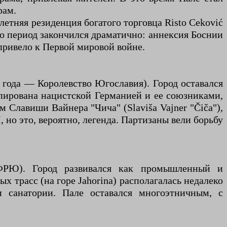
рам.
летняя резиденция богатого торговца Risto Ceković
ако период закончился драматично: аннексия Боснии
 привело к Первой мировой войне.
9 года — Королевство Югославия). Город оставался
упирована нацистской Германией и ее союзниками,
 Славиши Вайнера "Чича" (Slaviša Vajner "Čiča"),
 но это, вероятно, легенда. Партизаны вели борьбу
ФРЮ). Город развивался как промышленный и
 трасс (на горе Jahorina) располагалась недалеко
и санатории. Пале оставался многоэтничным, с