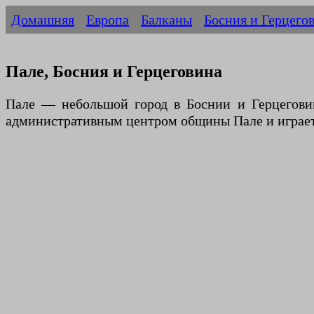
Домашняя
Европа
Балканы
Босния и Герцего
Пале, Босния и Герцеговина
Пале — небольшой город в Боснии и Герцегови
административным центром общины Пале и играет 