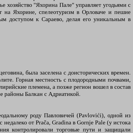
е хозяйство "Яхорина Пале" управляет угодьями с
т на Яхорине, спелеотуризм в Орловаче и пешие
ным доступом к Сараево, делая его уникальным в
рцеговина, была заселена с доисторических времен.
олите. Горная местность с плодородными почвами,
лирийские племена, а позже регион вошел в состав
е районы Балкан с Адриатикой.
одальному роду Павловичей (Pavlovići), одной из
едалеко от Prača, Gradina в Gornje Pale (у истока
ления контролировали торговые пути и защищали