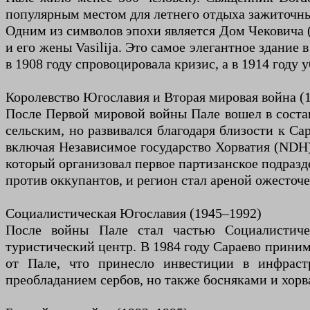
популярным местом для летнего отдыха зажиточны
Одним из символов эпохи является Дом Чековича (C
и его жены Vasilija. Это самое элегантное здание
в 1908 году спровоцировала кризис, а в 1914 год
Королевство Югославия и Вторая мировая война (
После Первой мировой войны Пале вошел в состав 
сельским, но развивался благодаря близости к С
включая Независимое государство Хорватия (NDH).
который организовал первое партизанское подразде
против оккупантов, и регион стал ареной ожесточ
Социалистическая Югославия (1945–1992)
После войны Пале стал частью Социалистич
туристический центр. В 1984 году Сараево приним
от Пале, что принесло инвестиции в инфрастр
преобладанием сербов, но также босняками и хорв