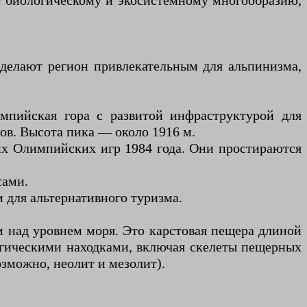
ет биологическому и экосистемному многообразию,
делают регион привлекательным для альпинизма,
импийская гора с развитой инфраструктурой для
ов. Высота пика — около 1916 м.
них Олимпийских игр 1984 года. Они простираются
сами.
 для альтернативного туризма.
 м над уровнем моря. Это карстовая пещера длиной
огическими находками, включая скелеты пещерных
озможно, неолит и мезолит).