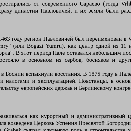
остирались от современного Сараево (тогда Vrh
 краху династии Павловичей, и их земли были ра
63 году регион Павловичей был переименован в Vi
ry" (или Bogazi Yumru), как центр одной из 11 н
горла". В этот период Пале оставался небольшим по
остояло в основном из сербов, босняков и дру
 в Боснии вспыхнули восстания. В 1875 году в Пал
и налогами и эксплуатацией. Повстанцы, в основ
ельству европейских держав и Берлинскому конгрес
развиваться как курортный и административный ц
ла возведена Церковь Успения Пресвятой Богородиц
 Grabež сыграл ключевую роль в строительстве х