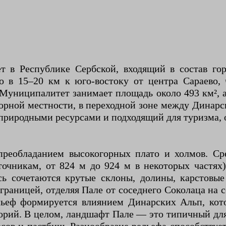
т в Республике Сербской, входящий в состав гор
о в 15–20 км к юго-востоку от центра Сараево, 
д. Муниципалитет занимает площадь около 493 км²,
 горной местности, в переходной зоне между Дина
 природными ресурсами и подходящий для туризма, 
преобладанием высокогорных плато и холмов. Ср
точникам, от 824 м до 924 м в некоторых частях
сь сочетаются крутые склоны, долины, карстовые
границей, отделяя Пале от соседнего Соколаца на 
ьеф формируется влиянием Динарских Альп, кот
огорий. В целом, ландшафт Пале — это типичный дл