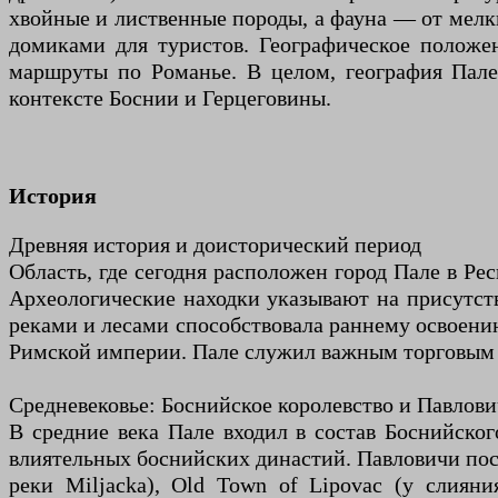
хвойные и лиственные породы, а фауна — от мелк
домиками для туристов. Географическое положе
маршруты по Романье. В целом, география Пале 
контексте Боснии и Герцеговины.
История
Древняя история и доисторический период
Область, где сегодня расположен город Пале в Рес
Археологические находки указывают на присутств
реками и лесами способствовала раннему освоению
Римской империи. Пале служил важным торговым 
Средневековье: Боснийское королевство и Павлов
В средние века Пале входил в состав Боснийског
влиятельных боснийских династий. Павловичи постр
реки Miljacka), Old Town of Lipovac (у слиян