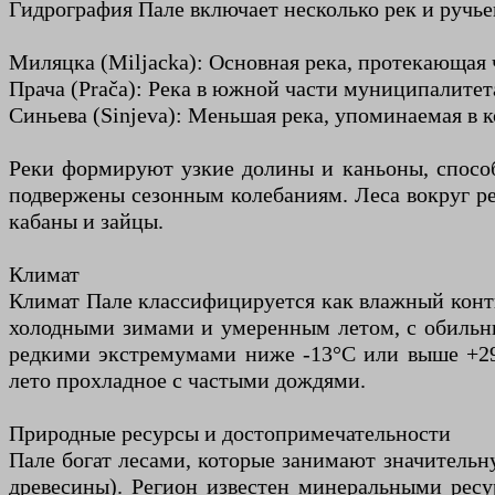
Гидрография Пале включает несколько рек и ручье
Миляцка (Miljacka): Основная река, протекающая ч
Прача (Prača): Река в южной части муниципалите
Синьева (Sinjeva): Меньшая река, упоминаемая в 
Реки формируют узкие долины и каньоны, способ
подвержены сезонным колебаниям. Леса вокруг рек
кабаны и зайцы.
Климат
Климат Пале классифицируется как влажный конти
холодными зимами и умеренным летом, с обильным
редкими экстремумами ниже -13°C или выше +29
лето прохладное с частыми дождями.
Природные ресурсы и достопримечательности
Пале богат лесами, которые занимают значительну
древесины). Регион известен минеральными ресу