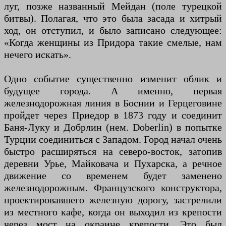
луг, позже названный Мейдан (поле турецкой
битвы). Полагая, что это была засада и хитрый
ход, он отступил, и было записано следующее:
«Когда женщины из Придора такие смелые, нам
нечего искать».
Одно событие существенно изменит облик и
будущее города. А именно, первая
железнодорожная линия в Боснии и Герцеговине
пройдет через Приедор в 1873 году и соединит
Баня-Луку и Добрлин (нем. Doberlin) в попытке
Турции соединиться с Западом. Город начал очень
быстро расширяться на северо-восток, затопив
деревни Урье, Майковача и Пухарска, а речное
движение со временем будет заменено
железнодорожным. Французского конструктора,
проектировавшего железную дорогу, застрелили
из местного кафе, когда он выходил из крепости
через мост на окраине крепости. Это был