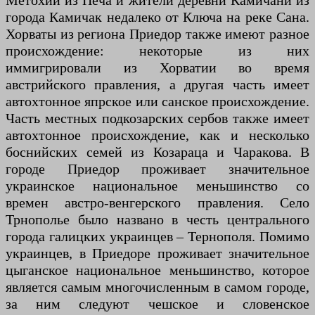
Метохии из Печа и жители деревни Камичани из
города Камичак недалеко от Ключа на реке Сана.
Хорваты из региона Приедор также имеют разное
происхождение: некоторые из них
иммигрировали из Хорватии во время
австрийского правления, а другая часть имеет
автохтонное япрское или санское происхождение.
Часть местных подкозарских сербов также имеет
автохтонное происхождение, как и несколько
боснийских семей из Козараца и Чаракова. В
городе Приедор проживает значительное
украинское национальное меньшинство со
времен австро-венгерского правления. Село
Трнополье было названо в честь центрального
города галицких украинцев – Тернополя. Помимо
украинцев, в Приедоре проживает значительное
цыганское национальное меньшинство, которое
является самым многочисленным в самом городе,
за ним следуют чешское и словенское