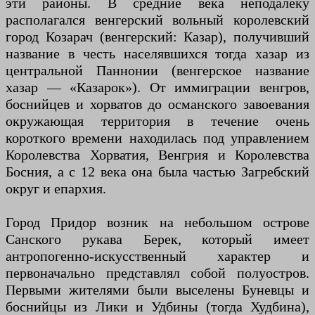
эти районы. В средние века неподалеку
располагался венгерский вольный королевский
город Козарач (венгерский: Казар), получивший
название в честь населявшихся тогда хазар из
центральной Паннонии (венгерское название
хазар — «Казарок»). От иммиграции венгров,
боснийцев и хорватов до османского завоевания
окружающая территория в течение очень
короткого времени находилась под управлением
Королевства Хорватия, Венгрия и Королевства
Босния, а с 12 века она была частью Загребский
округ и епархия.
Город Придор возник на небольшом острове
Санского рукава Берек, который имеет
антропогенно-искусственный характер и
первоначально представлял собой полуостров.
Первыми жителями были выселены Буневцы и
боснийцы из Лики и Удбины (тогда Худбина),