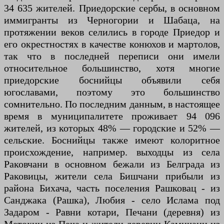
34 635 жителей. Приедорские сербы, в основном
иммигранты из Черногории и Шабаца, на
протяжении веков селились в городе Приедор и
его окрестностях в качестве конюхов и мартолов,
так что в последней переписи они имели
относительное большинство, хотя многие
приедорские боснийцы объявили себя
югославами, поэтому это большинство
сомнительно. По последним данным, в настоящее
время в муниципалитете проживает 94 096
жителей, из которых 48% — городские и 52% —
сельские. Боснийцы также имеют колоритное
происхождение, например. выходцы из села
Раковчани в основном бежали из Белграда из
Раковицы, жители села Бишчани прибыли из
района Бихача, часть поселения Рашковац - из
Санджака (Рашка), Любия - село Ислама под
Задаром - Равни котари, Печани (деревня) из