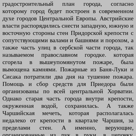
градостроительный план города, согласно
которому город будет построен в современном
духе городов Центральной Европы. Австрийские
власти распорядились снести западную, южную и
восточную стороны стен Придорской крепости с
сопутствующими валами и башнями и порохом, а
также часть улиц в сербской части города, так
называемом православном городке. которая
сгорела в вышеупомянутом пожаре, была
вымощена камнями. Пожарные из Баня-Луки и
Сисака потратили два дня на тушение пожара.
Помощь и сбор средств для Приедора были
организованы по всей центральной Хорватии.
Однако старая часть города внутри крепости,
окруженная водой, сохранилась. А также
Чаршийская мечеть, которая располагалась
недалеко от крепости в квартале Чаршия, за
пределами стен. А именно, верующие,
организованные из рук в руки, в цепочку,