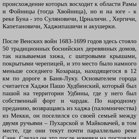
происхождение которых восходит к области Рамы
и Фойницы (тогда Хвойница), но и на юге - к
реке Буна - это Суляновичи, Црналичи. , Хергичи,
Капетановичи, Хаджипашичи и акушерки.
После Венских войн 1683-1699 годов здесь стояло
50 традиционных боснийских деревянных домов,
так называемая хижа, с шатровыми крышами,
покрытыми черепицей, и это место было намного
меньше соседнего Козараца, находящегося в 12
км по дороге в Баня-Луку. Основателем города
считается Хаджи Пашо Худбинский, который был
пашой на территории Удбины, где у него был
собственный форт и чардак. По народному
преданию, возвращаясь из хаджа (паломничества)
из Мекки, он поселился со своей семьей между
двумя ручьями – Пухарской и Майковачей, в том
месте, где они текут почти параллельно реке
Сане. Сделал он это после ночевки на постоялом