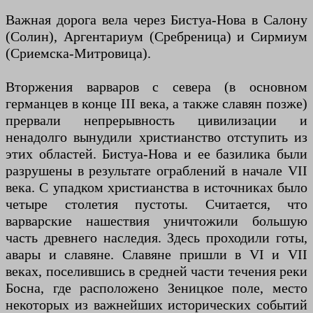
Важная дорога вела через Бистуа-Нова в Салону
(Солин), Аргентариум (Сребреница) и Сирмиум
(Сриемска-Митровица).
Вторжения варваров с севера (в основном
германцев в конце III века, а также славян позже)
прервали непрерывность цивилизации и
ненадолго вынудили христианство отступить из
этих областей. Бистуа-Нова и ее базилика были
разрушены в результате ограблений в начале VII
века. С упадком христианства в источниках было
четыре столетия пустоты. Считается, что
варварские нашествия уничтожили большую
часть древнего наследия. Здесь проходили готы,
авары и славяне. Славяне пришли в VI и VII
веках, поселившись в средней части течения реки
Босна, где расположено Зеницкое поле, место
некоторых из важнейших исторических событий