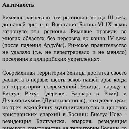
Античность
Римляне завоевали эти регионы с конца III века
до нашей эры. н. е. Восстание Батона VI-IX веков
затронуло эти регионы. Римляне правили во
многих областях без перерыва до конца IV века
(после падения Ардубы). Римское правительство
не удаляло (т.е. не перестраивало и не меняло)
поселения в иллирийских укреплениях.
Современная территория Зеницы достигла своего
расцвета в первые шесть веков нашей эры, когда
на территории современной Зеницы, наряду с
Бистуа Ветус (деревня Варвара в Раме) и
Дельминиумом (Дуваньско поле), находился один
из трех важнейших муниципалитетов и центров
христианских епархий в Боснии: Бистуа-Нова -
резиденция Бистуэнска. епархия, резиденция
римского христианства на территории Боснии до