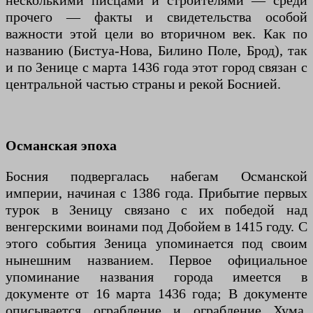
несколькими писцами и строителями — среди
прочего — факты и свидетельства особой
важности этой цели во вторичном век. Как по
названию (Бистуа-Нова, Билино Поле, Брод), так
и по Зенице с марта 1436 года этот город связан с
центральной частью страны и рекой Боснией.
Османская эпоха
Босния подвергалась набегам Османской
империи, начиная с 1386 года. Прибытие первых
турок в Зеницу связано с их победой над
венгерскими воинами под Добойем в 1415 году. С
этого события Зеница упоминается под своим
нынешним названием. Первое официальное
упоминание названия города имеется в
документе от 16 марта 1436 года; В документе
описывается ограбление и ограбление Хума,