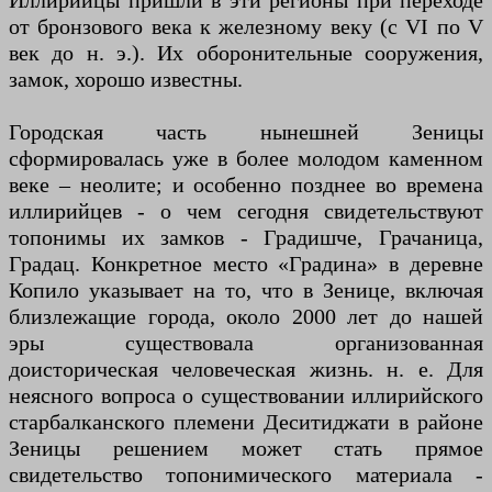
Иллирийцы пришли в эти регионы при переходе
от бронзового века к железному веку (с VI по V
век до н. э.). Их оборонительные сооружения,
замок, хорошо известны.
Городская часть нынешней Зеницы
сформировалась уже в более молодом каменном
веке – неолите; и особенно позднее во времена
иллирийцев - о чем сегодня свидетельствуют
топонимы их замков - Градишче, Грачаница,
Градац. Конкретное место «Градина» в деревне
Копило указывает на то, что в Зенице, включая
близлежащие города, около 2000 лет до нашей
эры существовала организованная
доисторическая человеческая жизнь. н. е. Для
неясного вопроса о существовании иллирийского
старбалканского племени Деситиджати в районе
Зеницы решением может стать прямое
свидетельство топонимического материала -