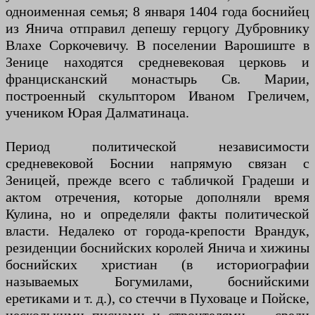
одноименная семья; 8 января 1404 года боснийец
из Янича отправил депешу герцогу Дубровнику
Влахе Соркочевичу. В поселении Варошиште в
Зенице находятся средневековая церковь и
францисканский монастырь Св. Марии,
построенный скульптором Иваном Греличем,
учеником Юрая Далматинаца.
Период политической независимости
средневековой Боснии напрямую связан с
Зеницей, прежде всего с табличкой Градеши и
актом отречения, которые дополняли время
Кулина, но и определяли факты политической
власти. Недалеко от города-крепости Врандук,
резиденции боснийских королей Янича и хижины
боснийских христиан (в историографии
называемых Богумилами, боснийскими
еретиками и т. д.), со стеччи в Пуховаце и Пойске,