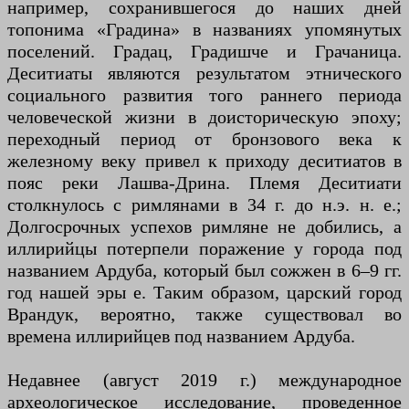
например, сохранившегося до наших дней
топонима «Градина» в названиях упомянутых
поселений. Градац, Градишче и Грачаница.
Деситиаты являются результатом этнического
социального развития того раннего периода
человеческой жизни в доисторическую эпоху;
переходный период от бронзового века к
железному веку привел к приходу деситиатов в
пояс реки Лашва-Дрина. Племя Деситиати
столкнулось с римлянами в 34 г. до н.э. н. е.;
Долгосрочных успехов римляне не добились, а
иллирийцы потерпели поражение у города под
названием Ардуба, который был сожжен в 6–9 гг.
год нашей эры е. Таким образом, царский город
Врандук, вероятно, также существовал во
времена иллирийцев под названием Ардуба.
Недавнее (август 2019 г.) международное
археологическое исследование, проведенное