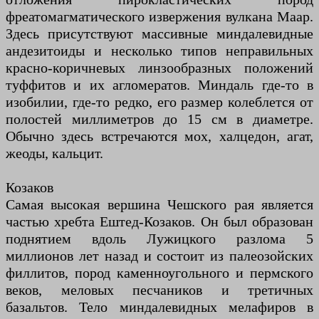
фреатомагматического извержения вулкана Маар.
Здесь присутствуют массивные миндалевидные
андезитоиды и несколько типов неправильных
красно-коричневых линзообразных положений
туффитов и их агломератов. Миндаль где-то в
изобилии, где-то редко, его размер колеблется от
полостей миллиметров до 15 см в диаметре.
Обычно здесь встречаются мох, халцедон, агат,
жеоды, кальцит.
Козаков
Самая высокая вершина Чешского рая является
частью хребта Ештед-Козаков. Он был образован
поднятием вдоль Лужицкого разлома 5
миллионов лет назад и состоит из палеозойских
филлитов, пород каменноугольного и пермского
веков, меловых песчаников и третичных
базальтов. Тело миндалевидных мелафиров в