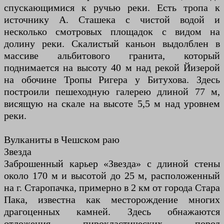
спускающимися к ручью реки. Есть тропа к
источнику А. Сташека с чистой водой и
несколько смотровых площадок с видом на
долину реки. Скалистый каньон выдолблен в
массиве альбитового гранита, который
поднимается на высоту 40 м над рекой Йизерой
на обочине Тропы Ригера у Битухова. Здесь
построили пешеходную галерею длиной 77 м,
висящую на скале на высоте 5,5 м над уровнем
реки.
Вулканиты в Чешском раю
Звезда
Заброшенный карьер «Звезда» с длиной стены
около 170 м и высотой до 25 м, расположенный
на г. Старопачка, примерно в 2 км от города Стара
Пака, известна как месторождение многих
драгоценных камней. Здесь обнажаются
отложения пирокластических пород