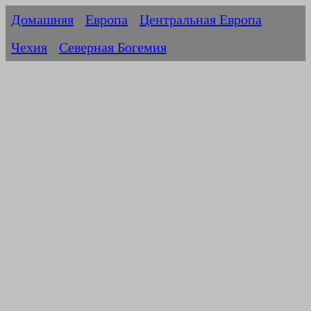
Домашняя
Европа
Центральная Европа
Чехия
Северная Богемия