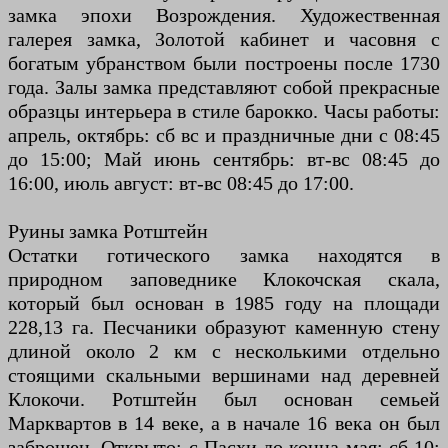
замка эпохи Возрождения. Художественная
галерея замка, Золотой кабинет и часовня с
богатым убранством были построены после 1730
года. Залы замка представляют собой прекрасные
образцы интерьера в стиле барокко. Часы работы:
апрель, октябрь: сб вс и праздничные дни с 08:45
до 15:00; Май июнь сентябрь: вт-вс 08:45 до
16:00, июль август: вт-вс 08:45 до 17:00.
Руины замка Ротштейн
Остатки готического замка находятся в
природном заповеднике Клокочская скала,
который был основан в 1985 году на площади
228,13 га. Песчаники образуют каменную стену
длиной около 2 км с несколькими отдельно
стоящими скальными вершинами над деревней
Клокочи. Ротштейн был основан семьей
Марквартов в 14 веке, а в начале 16 века он был
заброшен. Открыто: с Пасхи до конца мая: сб 10: