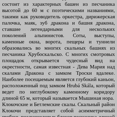
состоит из характерных башен из песчаника
высотой до 60 м с поэтическими названиями,
такими как руководитель оркестра, дирижерская
палочка, маяк, зуб дракона и башня дракона,
ставшие легендарными для нескольких
поколений альпинистов. Соты, выступы,
каменные окна, ворота, пещеры и туннели
образовались во многих скальных башнях из
песчаника Хрубоскальско. С многих смотровых
площадок открывается чудесный вид на
окрестности, самая известная - Дева Мария над
скалами Дракона с замком Троски вдалеке.
Наиболее посещаемым является глубокий каньон,
расположенный под замком Hrubá Skála, который
ведет по неглубокому каменному коридору
длиной 65 м, который называется Мышиная нора.
Клокочские и Бетлемские скалы. Скальный район
Клокочи представляет собой асимметричный
гребень позднемеловых блоков песчаника длиной