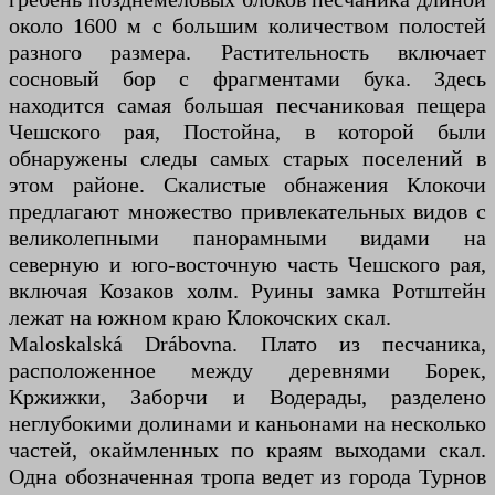
около 1600 м с большим количеством полостей
разного размера. Растительность включает
сосновый бор с фрагментами бука. Здесь
находится самая большая песчаниковая пещера
Чешского рая, Постойна, в которой были
обнаружены следы самых старых поселений в
этом районе. Скалистые обнажения Клокочи
предлагают множество привлекательных видов с
великолепными панорамными видами на
северную и юго-восточную часть Чешского рая,
включая Козаков холм. Руины замка Ротштейн
лежат на южном краю Клокочских скал.
Maloskalská Drábovna. Плато из песчаника,
расположенное между деревнями Борек,
Кржижки, Заборчи и Водерады, разделено
неглубокими долинами и каньонами на несколько
частей, окаймленных по краям выходами скал.
Одна обозначенная тропа ведет из города Турнов