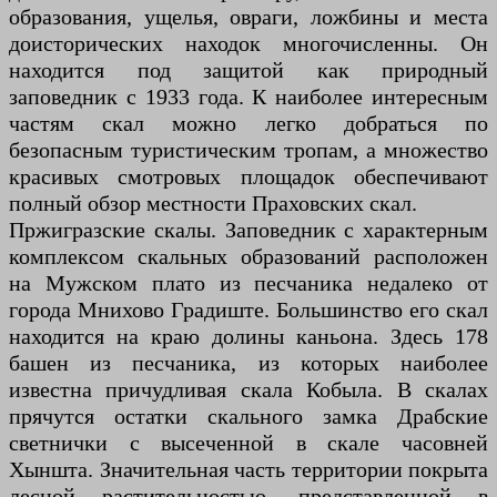
образования, ущелья, овраги, ложбины и места
доисторических находок многочисленны. Он
находится под защитой как природный
заповедник с 1933 года. К наиболее интересным
частям скал можно легко добраться по
безопасным туристическим тропам, а множество
красивых смотровых площадок обеспечивают
полный обзор местности Праховских скал.
Пржигразские скалы. Заповедник с характерным
комплексом скальных образований расположен
на Мужском плато из песчаника недалеко от
города Мнихово Градиште. Большинство его скал
находится на краю долины каньона. Здесь 178
башен из песчаника, из которых наиболее
известна причудливая скала Кобыла. В скалах
прячутся остатки скального замка Драбские
светнички с высеченной в скале часовней
Хыншта. Значительная часть территории покрыта
лесной растительностью, представленной в