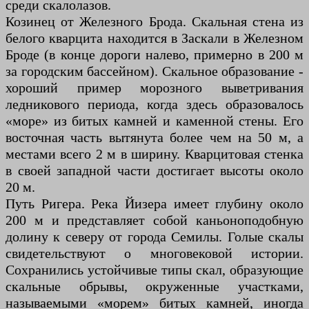
среди скалолазов.
Козинец от Железного Брода. Скальная стена из
белого кварцита находится в Заскали в Железном
Броде (в конце дороги налево, примерно в 200 м
за городским бассейном). Скальное образование -
хороший пример морозного выветривания
ледникового периода, когда здесь образовалось
«море» из битых камней и каменной стены. Его
восточная часть вытянута более чем на 50 м, а
местами всего 2 м в ширину. Кварцитовая стенка
в своей западной части достигает высоты около
20 м.
Путь Ригера. Река Йизера имеет глубину около
200 м и представляет собой каньоноподобную
долину к северу от города Семилы. Голые скалы
свидетельствуют о многовековой истории.
Сохранились устойчивые типы скал, образующие
скальные обрывы, окруженные участками,
называемыми «морем» битых камней, иногда