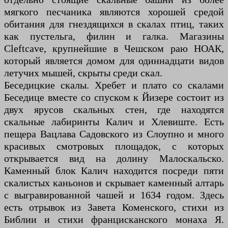
мягкого песчаника являются хорошей средой
обитания для гнездящихся в скалах птиц, таких
как пустельга, филин и галка. Магазины
Cleftcave, крупнейшие в Чешском раю НОАК,
который является домом для одиннадцати видов
летучих мышей, скрыты среди скал.
Беседицкие скалы. Хребет и плато со скалами
Беседице вместе со спуском к Йизере состоит из
двух ярусов скальных стен, где находятся
скальные лабиринты Калич и Хлевиште. Есть
пещера Вацлава Садовского из Слоупно и много
красивых смотровых площадок, с которых
открывается вид на долину Малоскальско.
Каменный блок Калич находится посреди пяти
скалистых каньонов и скрывает каменный алтарь
с выгравированной чашей и 1634 годом. Здесь
есть отрывок из Завета Коменского, стихи из
Библии и стихи францисканского монаха Я.