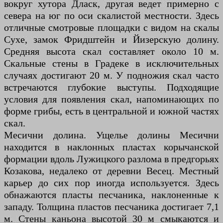
вокруг хутора Дласк, другая ведет примерно с
севера на юг по оси скалистой местности. Здесь
отличные смотровые площадки с видом на скалы
Сухе, замок Фридштейн и Йизерскую долину.
Средняя высота скал составляет около 10 м.
Скальные стены в Градеке в исключительных
случаях достигают 20 м. У подножия скал часто
встречаются глубокие выступы. Подходящие
условия для появления скал, напоминающих по
форме грибы, есть в центральной и южной частях
скал.
Месични долина. Ущелье долины Месични
находится в наклонных пластах корычанской
формации вдоль Лужицкого разлома в предгорьях
Козакова, недалеко от деревни Весец. Местный
карьер до сих пор иногда используется. Здесь
обнажаются пласты песчаника, наклоненные к
западу. Толщина пластов песчаника достигает 7,1
м. Стены каньона высотой 30 м смыкаются и