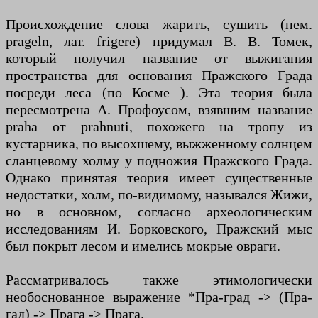
Происхождение слова жарить, сушить (нем.
prageln, лат. frigere) придумал В. В. Томек,
который получил название от выжигания
пространства для основания Пражского Града
посреди леса (по Косме ). Эта теория была
пересмотрена А. Профоусом, взявшим название
praha от prahnuti, похожего на тропу из
кустарника, по высохшему, выжженному солнцем
сланцевому холму у подножия Пражского Града.
Однако принятая теория имеет существенные
недостатки, холм, по-видимому, назывался Жижи,
но в основном, согласно археологическим
исследованиям И. Борковского, Пражский мыс
был покрыт лесом и имелись мокрые овраги.
Рассматривалось также этимологически
необоснованное выражение *Пра-град -> (Пра-
гад) -> Прага -> Прага.