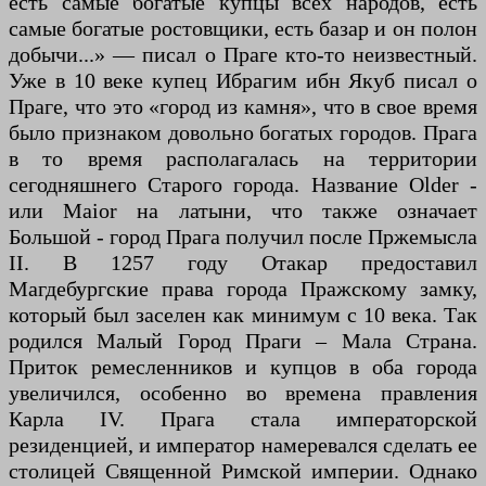
есть самые богатые купцы всех народов, есть
самые богатые ростовщики, есть базар и он полон
добычи...» — писал о Праге кто-то неизвестный.
Уже в 10 веке купец Ибрагим ибн Якуб писал о
Праге, что это «город из камня», что в свое время
было признаком довольно богатых городов. Прага
в то время располагалась на территории
сегодняшнего Старого города. Название Older -
или Maior на латыни, что также означает
Большой - город Прага получил после Пржемысла
II. В 1257 году Отакар предоставил
Магдебургские права города Пражскому замку,
который был заселен как минимум с 10 века. Так
родился Малый Город Праги – Мала Страна.
Приток ремесленников и купцов в оба города
увеличился, особенно во времена правления
Карла IV. Прага стала императорской
резиденцией, и император намеревался сделать ее
столицей Священной Римской империи. Однако