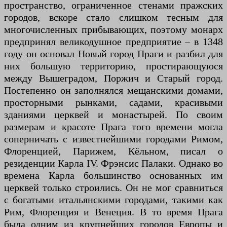
пространство, ограниченное стенами пражских
городов, вскоре стало слишком тесным для
многочисленных прибывающих, поэтому монарх
предпринял великодушное предприятие – в 1348
году он основал Новый город Праги и разбил для
них большую территорию, простирающуюся
между Вышеградом, Поржич и Старый город.
Постепенно он заполнялся мещанскими домами,
просторными рынками, садами, красивыми
зданиями церквей и монастырей. По своим
размерам и красоте Прага того времени могла
соперничать с известнейшими городами Римом,
Флоренцией, Парижем, Кёльном, писал о
резиденции Карла IV. Фрэнсис Палаки. Однако во
времена Карла большинство основанных им
церквей только строились. Он не мог сравниться
с богатыми итальянскими городами, такими как
Рим, Флоренция и Венеция. В то время Прага
была одним из крупнейших городов Европы и