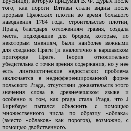
Бруснице), которую придумал В. Ф. Дурыч после
того, как пороги Влтавы стали видны после
прорыва Пражских плотин во время большого
наводнения 1784 года. строительство плотин,
Прага, благодаря отложениям гравия, создала
места, подходящие для бродов, которые, по
некоторым мнениям, были наиболее важными
для создания Праги [и аналогично в варшавском
пригороде Праге. Теория относительно
убедительна с точки зрения содержания, но у нее
есть лингвистические недостатки: проблема
заключается в недифференцированной форме
польского Praga, отсутствии доказательств этого
значения слова в древнечешском языке и
особенно в том, как praga стала Praga, что J
Бирнбаум пытался объяснить с помощью
множественного числа по образцу «облака»
(вместо «облаков» как порогов), возможно, с
помощью двойственного.