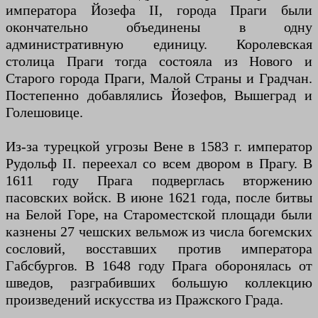
императора Йозефа II, города Праги были
окончательно объединены в одну
административную единицу. Королевская
столица Праги тогда состояла из Нового и
Старого города Праги, Малой Страны и Градчан.
Постепенно добавлялись Йозефов, Вышеград и
Голешовице.
Из-за турецкой угрозы Вене в 1583 г. император
Рудольф II. переехал со всем двором в Прагу. В
1611 году Прага подверглась вторжению
пасовских войск. В июне 1621 года, после битвы
на Белой Горе, на Староместской площади были
казнены 27 чешских вельмож из числа богемских
сословий, восставших против императора
Габсбургов. В 1648 году Прага оборонялась от
шведов, разграбивших большую коллекцию
произведений искусства из Пражского Града.