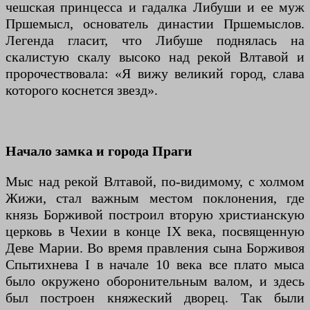
чешская принцесса и гадалка Либуши и ее муж
Пршемысл, основатель династии Пршемыслов.
Легенда гласит, что Либуше поднялась на
скалистую скалу высоко над рекой Влтавой и
пророчествовала: «Я вижу великий город, слава
которого коснется звезд».
Начало замка и города Праги
Мыс над рекой Влтавой, по-видимому, с холмом
Жижи, стал важным местом поклонения, где
князь Борживой построил вторую христианскую
церковь в Чехии в конце IX века, посвященную
Деве Марии. Во время правления сына Борживоя
Спытихнева I в начале 10 века все плато мыса
было окружено оборонительным валом, и здесь
был построен княжеский дворец. Так были