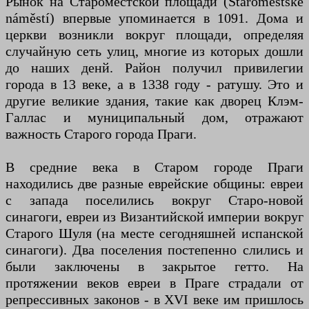
Рынок на Староместской площади (Staroměstské
náměstí) впервые упоминается в 1091. Дома и
церкви возникли вокруг площади, определяя
случайную сеть улиц, многие из которых дошли
до наших денй. Район получил привилегии
города в 13 веке, а в 1338 году - ратушу. Это и
другие великие здания, такие как дворец Клэм-
Галлас и муниципальный дом, отражают
важность Старого города Праги.
В средние века в Старом городе Праги
находились две разные еврейские общины: евреи
с запада поселились вокруг Старо-новой
синагоги, евреи из Византийской империи вокруг
Старого Шуля (на месте сегодняшней испанской
синагоги). Два поселения постепенно слились и
были заключены в закрытое гетто. На
протяжении веков евреи в Праге страдали от
репрессивных законов - в XVI веке им пришлось