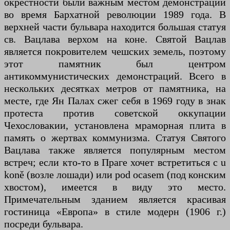
окрестности были важным местом демонстраций
во время Бархатной революции 1989 года. В
верхней части бульвара находится большая статуя
св. Вацлава верхом на коне. Святой Вацлав
является покровителем чешских земель, поэтому
этот памятник был центром
антикоммунистических демонстраций. Всего в
нескольких десятках метров от памятника, на
месте, где Ян Палах сжег себя в 1969 году в знак
протеста против советской оккупации
Чехословакии, установлена ​​мраморная плита в
память о жертвах коммунизма. Статуя Святого
Вацлава также является популярным местом
встреч; если кто-то в Праге хочет встретиться с u
koně (возле лошади) или pod ocasem (под конским
хвостом), имеется в виду это место.
Примечательным зданием является красивая
гостиница «Европа» в стиле модерн (1906 г.)
посреди бульвара.