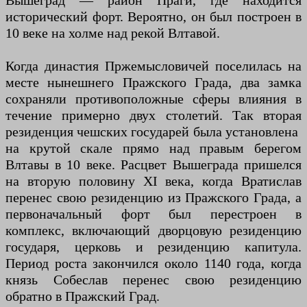
Вышеград — район Праги, где находится
исторический форт. Вероятно, он был построен в
10 веке на холме над рекой Влтавой.
Когда династия Пржемысловичей поселилась на
месте нынешнего Пражского Града, два замка
сохраняли противоположные сферы влияния в
течение примерно двух столетий. Так вторая
резиденция чешских государей была установлена ​​
на крутой скале прямо над правым берегом
Влтавы в 10 веке. Расцвет Вышеграда пришелся
на вторую половину XI века, когда Вратислав
перенес свою резиденцию из Пражского Града, а
первоначальный форт был перестроен в
комплекс, включающий дворцовую резиденцию
государя, церковь и резиденцию капитула.
Период роста закончился около 1140 года, когда
князь Собеслав перенес свою резиденцию
обратно в Пражский Град.