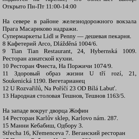
Открыто Пн-Пт 11:00-14:00
На севере в районе железнодорожного вокзала
Прага Масариково надражи.
Супермаркеты Lidl и Penny — дешевая пекарня.
8 Кафетерий Arco, Dlážděná 1004/6.
9 Tian Tian Restaurant, 24, Hybernská 1009.
Ресторан азиатской кухни.
10 Ресторан Фиеста, На Поржичи 1074/9.
11 Здоровый образ жизни U tří rozí, 21,
Soukenická 1190. Вегетарианец
12 U Rozvařilů, Na Poříčí 23 OD Bílá Labuť.
13 Народная столовая Тешнов, Тешнов 1163/5.
На западе вокруг дворца Жофин
14 Ресторан Karlův sklep, Karlovo nám. 287.
15 Манни Кебабиш, Одбору 3.
Střecha 16, Křemenceva 7. Веганский ресторан