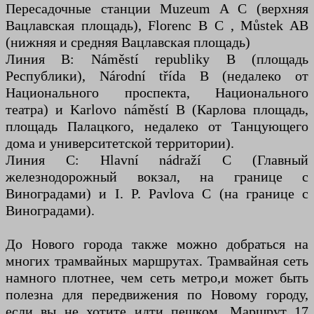
Пересадочные станции Muzeum A C (верхняя
Вацлавская площадь), Florenc B C , Můstek AB
(нижняя и средняя Вацлавская площадь)
Линия B: Náměstí republiky B (площадь
Республики), Národní třída B (недалеко от
Национального проспекта, Национального
театра) и Karlovo náměstí B (Карлова площадь,
площадь Палацкого, недалеко от Танцующего
дома и университетской территории).
Линия C: Hlavní nádraží C (Главный
железнодорожный вокзал, на границе с
Виноградами) и I. P. Pavlova C (на границе с
Виноградами).
До Нового города также можно добраться на
многих трамвайных маршрутах. Трамвайная сеть
намного плотнее, чем сеть метро, ​​и может быть
полезна для передвижения по Новому городу,
если вы не хотите идти пешком. Маршрут 17