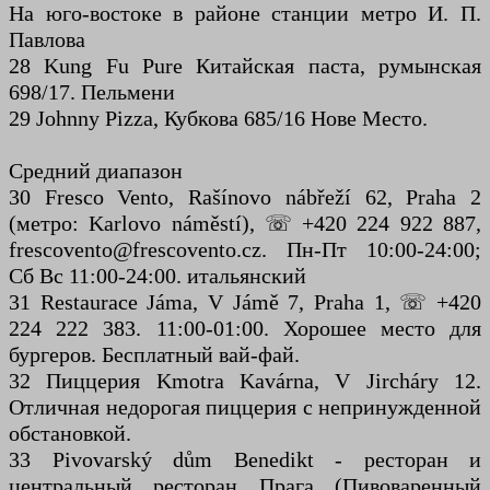
На юго-востоке в районе станции метро И. П.
Павлова
28 Kung Fu Pure Китайская паста, румынская
698/17. Пельмени
29 Johnny Pizza, Кубкова 685/16 Нове Место.
Средний диапазон
30 Fresco Vento, Rašínovo nábřeží 62, Praha 2
(метро: Karlovo náměstí), ☏ +420 224 922 887,
frescovento@frescovento.cz. Пн-Пт 10:00-24:00;
Сб Вс 11:00-24:00. итальянский
31 Restaurace Jáma, V Jámě 7, Praha 1, ☏ +420
224 222 383. 11:00-01:00. Хорошее место для
бургеров. Бесплатный вай-фай.
32 Пиццерия Kmotra Kavárna, V Jircháry 12.
Отличная недорогая пиццерия с непринужденной
обстановкой.
33 Pivovarský dům Benedikt - ресторан и
центральный ресторан Прага (Пивоваренный