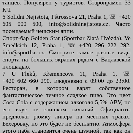
танцев. Популярен у туристов. Старопрамен 33
КЧ.
6 Solidni Nejistota, Pštrossova 21, Praha 1, ☏ +420
605 000 500, info@solidninejistota.cz. Часто
посещаемый чешским яппи.
Спорт-бар Golden Star (Sportbar Zlatá Hvězda), Ve
Smečkách 12, Praha 1, ☏ +420 296 222 292,
info@sportbar.cz. Смотрите самые разные виды
спорта на больших экранах рядом с Вацлавской
площадью.
7 U Fleků, Křemencova 11, Praha 1, ☏
+420 602 660 290. Ежедневно с 09:00 до 23:00.
Ресторан, в котором варят собственное
фантастическое темное сладкое пиво. Это цвет
Coca-Cola с содержанием алкоголя 5,5% ABV, но
его вкус не слишком сильный. Официанты
предложат рюмку ликера на местных травах,
Бехеровку, но это будет не бесплатно. Атмосфера
этого паба становится очень шумной, так как он