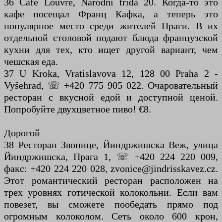
36 Café Louvre, Narodni trida 20. Когда-то это
кафе посещал Франц Кафка, а теперь это
популярное место среди жителей Праги. В их
отдельной столовой подают блюда французской
кухни для тех, кто ищет другой вариант, чем
чешская еда.
37 U Kroka, Vratislavova 12, 128 00 Praha 2 -
Vyšehrad, ☏ +420 775 905 022. Очаровательный
ресторан с вкусной едой и доступной ценой.
Попробуйте двухцветное пиво! €8.
Дорогой
38 Ресторан Звонице, Йиндржишска Веж, улица
Йиндржишска, Прага 1, ☏ +420 224 220 009,
факс: +420 224 220 028, zvonice@jindrisskavez.cz.
Этот романтический ресторан расположен на
трех уровнях готической колокольни. Если вам
повезет, вы сможете пообедать прямо под
огромным колоколом. Сеть около 600 крон,