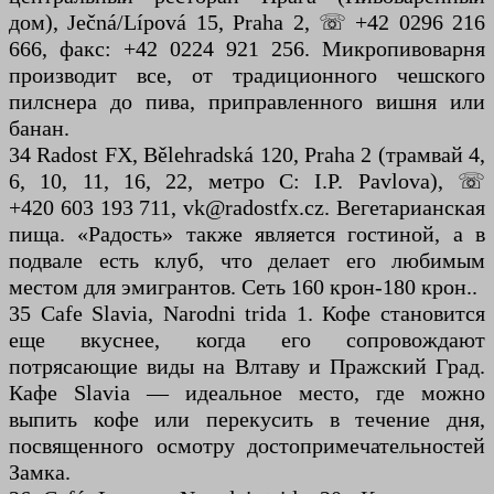
дом), Ječná/Lípová 15, Praha 2, ☏ +42 0296 216
666, факс: +42 0224 921 256. Микропивоварня
производит все, от традиционного чешского
пилснера до пива, приправленного вишня или
банан.
34 Radost FX, Bělehradská 120, Praha 2 (трамвай 4,
6, 10, 11, 16, 22, метро C: I.P. Pavlova), ☏
+420 603 193 711, vk@radostfx.cz. Вегетарианская
пища. «Радость» также является гостиной, а в
подвале есть клуб, что делает его любимым
местом для эмигрантов. Сеть 160 крон-180 крон..
35 Cafe Slavia, Narodni trida 1. Кофе становится
еще вкуснее, когда его сопровождают
потрясающие виды на Влтаву и Пражский Град.
Кафе Slavia — идеальное место, где можно
выпить кофе или перекусить в течение дня,
посвященного осмотру достопримечательностей
Замка.