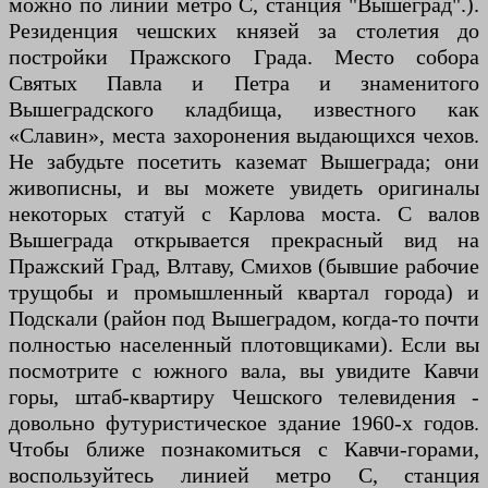
можно по линии метро С, станция "Вышеград".).
Резиденция чешских князей за столетия до
постройки Пражского Града. Место собора
Святых Павла и Петра и знаменитого
Вышеградского кладбища, известного как
«Славин», места захоронения выдающихся чехов.
Не забудьте посетить каземат Вышеграда; они
живописны, и вы можете увидеть оригиналы
некоторых статуй с Карлова моста. С валов
Вышеграда открывается прекрасный вид на
Пражский Град, Влтаву, Смихов (бывшие рабочие
трущобы и промышленный квартал города) и
Подскали (район под Вышеградом, когда-то почти
полностью населенный плотовщиками). Если вы
посмотрите с южного вала, вы увидите Кавчи
горы, штаб-квартиру Чешского телевидения -
довольно футуристическое здание 1960-х годов.
Чтобы ближе познакомиться с Кавчи-горами,
воспользуйтесь линией метро C, станция