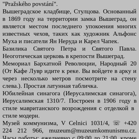
"Pražského povstání".
Вышеградское кладбище, Стулцова. Основанный
в 1869 году на территории замка Вышеград, он
является местом последнего упокоения многих
известных чехов, таких как художник Альфонс
Муха и писатели Ян Неруда и Карел Чапек.
Базилика Святого Петра и Святого Павла.
Неоготическая церковь в крепости Вышеград.
Мемориал Бархатной Революции, Народный 20
(От Кафе Лувр идите к реке. Вы войдете в арку и
через несколько метров посмотрите на стену
слева.). Простая латунная табличка.
Юбилейная синагога (Иерусалимская синагога),
Иерусалимская 1310/7. Построен в 1906 году в
стиле мавританского возрождения с отделкой в ​​
стиле модерн.
Музей коммунизма, V Celnici 1031/4, ☏ +420
224 212 966, muzeum@muzeumkomunismu.cz.
Часы работы: ежедневно с 09:00 до 21:00, кроме