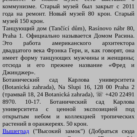
коммунизме. Старый музей был закрыт с 2011
года на ремонт. Новый музей 80 крон. Старый
музей 150 крон.
Танцующий дом (Tančící dům), Rasínovo nábr 80,
Praha 1. Официально называется Домом Расина.
Это работа американского архитектора
двадцатого века Фрэнка Гери, и, как говорят, она
имеет форму танцующих мужчины и женщины;
отсюда и его прежнее название «Фред и
Джинджер».
Ботанический сад Карлова университета
(Botanická zahrada), Na Slupi 16, 128 00 Praha 2
(трамвай 18, 24 Botanická zahrada), ☏ +420 22491
8970. 10-17. Ботанический сад Карлова
университета с ценной экспозицией под
открытым небом и коллекцией тропических
растений в оранжереях. 50 крон.
Вышеград
("Высокий замок") (Добраться сюда