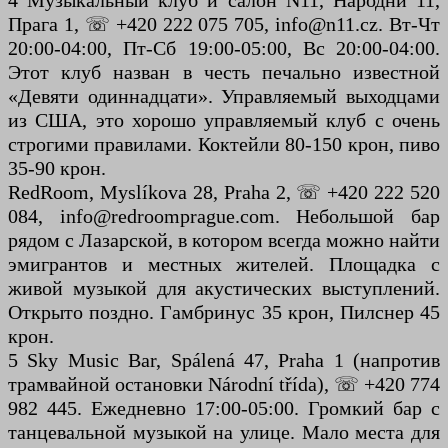
4 Музыкальный клуб и салон N11, Народни 11,
Прага 1, ☏ +420 222 075 705, info@n11.cz. Вт-Чт
20:00-04:00, Пт-Сб 19:00-05:00, Вс 20:00-04:00.
Этот клуб назван в честь печально известной
«Девяти одиннадцати». Управляемый выходцами
из США, это хорошо управляемый клуб с очень
строгими правилами. Коктейли 80-150 крон, пиво
35-90 крон.
RedRoom, Myslíkova 28, Praha 2, ☏ +420 222 520
084, info@redroomprague.com. Небольшой бар
рядом с Лазарской, в котором всегда можно найти
эмигрантов и местных жителей. Площадка с
живой музыкой для акустических выступлений.
Открыто поздно. Гамбринус 35 крон, Пилснер 45
крон.
5 Sky Music Bar, Spálená 47, Praha 1 (напротив
трамвайной остановки Národní třída), ☏ +420 774
982 445. Ежедневно 17:00-05:00. Громкий бар с
танцевальной музыкой на улице. Мало места для