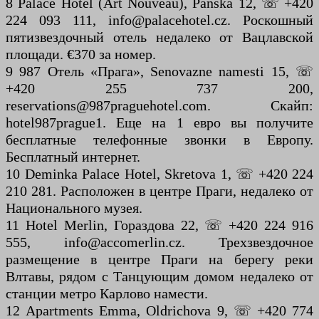
8 Palace Hotel (Art Nouveau), Panská 12, ☏ +420
224 093 111, info@palacehotel.cz. Роскошный
пятизвездочный отель недалеко от Вацлавской
площади. €370 за номер.
9 987 Отель «Прага», Senovazne namesti 15, ☏
+420 255 737 200,
reservations@987praguehotel.com. Скайп:
hotel987prague1. Еще на 1 евро вы получите
бесплатные телефонные звонки в Европу.
Бесплатный интернет.
10 Deminka Palace Hotel, Skretova 1, ☏ +420 224
210 281. Расположен в центре Праги, недалеко от
Национального музея.
11 Hotel Merlin, Гораздова 22, ☏ +420 224 916
555, info@accomerlin.cz. Трехзвездочное
размещение в центре Праги на берегу реки
Влтавы, рядом с Танцующим домом недалеко от
станции метро Карлово намести.
12 Apartments Emma, ​​Oldrichova 9, ☏ +420 774