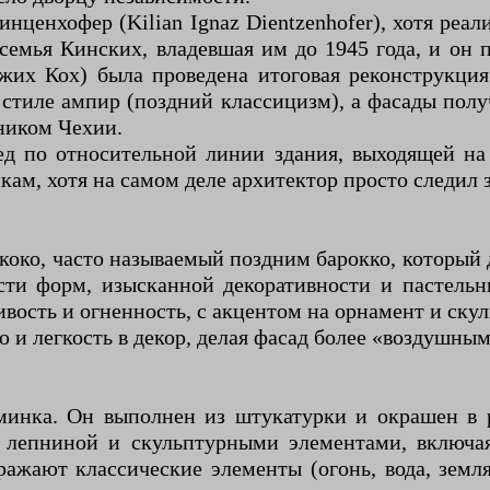
нценхофер (Kilian Ignaz Dientzenhofer), хотя реа
 семья Кинских, владевшая им до 1945 года, и он 
жих Кох) была проведена итоговая реконструкция
 стиле ампир (поздний классицизм), а фасады пол
ником Чехии.
ед по относительной линии здания, выходящей на 
кам, хотя на самом деле архитектор просто следил
ко, часто называемый поздним барокко, который д
кости форм, изысканной декоративности и пастел
вость и огненность, с акцентом на орнамент и скул
 и легкость в декор, делая фасад более «воздушным
минка. Он выполнен из штукатурки и окрашен в р
н лепниной и скульптурными элементами, включа
ображают классические элементы (огонь, вода, зем