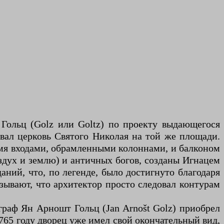
 Гольц (Golz или Goltz) по проекту выдающегося
овал церковь Святого Николая на той же площади.
умя входами, обрамленными колоннами, и балконом
оздух и землю) и античных богов, созданы Игнацем
аний, что, по легенде, было достигнуто благодаря
зывают, что архитектор просто следовал контурам
 граф Ян Арношт Гольц (Jan Arnošt Golz) приобрел
765 году дворец уже имел свой окончательный вид,