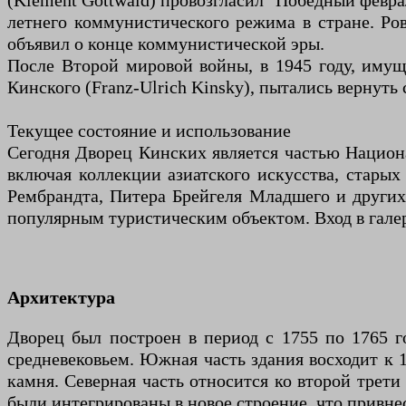
(Klement Gottwald) провозгласил "Победный февра
летнего коммунистического режима в стране. Ровн
объявил о конце коммунистической эры.
После Второй мировой войны, в 1945 году, имущ
Кинского (Franz-Ulrich Kinsky), пытались вернуть 
Текущее состояние и использование
Сегодня Дворец Кинских является частью Национа
включая коллекции азиатского искусства, старых
Рембрандта, Питера Брейгеля Младшего и других 
популярным туристическим объектом. Вход в гале
Архитектура
Дворец был построен в период с 1755 по 1765 г
средневековьем. Южная часть здания восходит к 1
камня. Северная часть относится ко второй трет
были интегрированы в новое строение, что привне