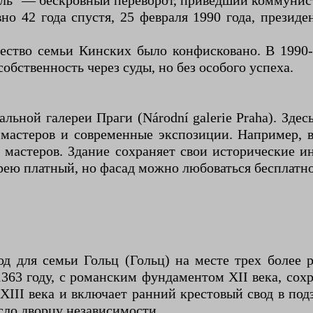
ль" — бескровный переворот, приведший коммунист
о 42 года спустя, 25 февраля 1990 года, президе
ество семьи Кинских было конфисковано. В 1990
собственность через суды, но без особого успеха.
льной галереи Праги (Národní galerie Praha). Зде
 мастеров и современные экспозиции. Например, 
мастеров. Здание сохраняет свои исторические ин
рею платный, но фасад можно любоваться бесплатно
од для семьи Гольц (Гольц) на месте трех более
363 году, с романским фундаментом XII века, сох
и XIII века и включает ранний крестовый свод в п
сло дворцу независимости.