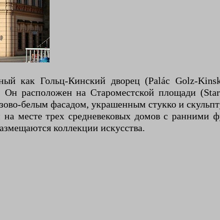
тный как Гольц-Кинский дворец (Palác Golz-Kins
. Он расположен на Староместской площади (Staro
розово-белым фасадом, украшенным стукко и скульп
 на месте трех средневековых домов с ранними ф
размещаются коллекции искусства.