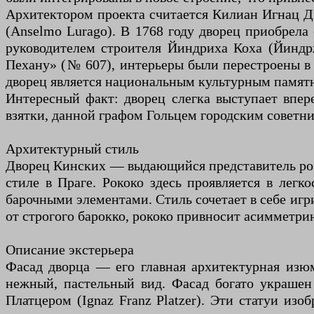
Архитектором проекта считается Килиан Игнац Ди
(Anselmo Lurago). В 1768 году дворец приобрела
руководителем строителя Йиндриха Коха (Йиндр
Пехану» (№ 607), интерьеры были перестроены в
дворец является национальным культурным памят
Интересный факт: дворец слегка выступает впер
взятки, данной графом Гольцем городским советни
Архитектурный стиль
Дворец Кинских — выдающийся представитель роко
стиле в Праге. Рококо здесь проявляется в лег
барочными элементами. Стиль сочетает в себе игри
от строгого барокко, рококо привносит асимметрию
Описание экстерьера
Фасад дворца — его главная архитектурная изю
нежный, пастельный вид. Фасад богато украше
Платцером (Ignaz Franz Platzer). Эти статуи из