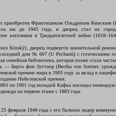
ыл приобретен Франтишеком Ольдрихом Кинским (Fra
ела им до 1945 года, и дворец стал их город
оне католиков в Тридцатилетней войне (1618–16
ince Kinský), дворец подвергся значительной рек
 соседний дом № 607 (U Pechanů) с готическими п
ая семейная библиотека, которая позже стала част
, — Берта фон Зуттнер (Bertha von Suttner, урожд
евской премии мира в 1905 году за вклад в пациф
создание Нобелевской премии.
893 по 1901 год молодой Кафка посещал немецкую
одежды на первом этаже с 1883 года.
 25 февраля 1948 года с его балкона лидер коммун