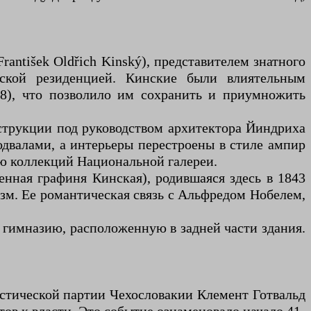
ntišek Oldřich Kinský), представителем знатного
ской резиденцией. Кинские были влиятельным
48), что позволило им сохранить и приумножить
онструкции под руководством архитектора Йиндриха
одвалами, а интерьеры перестроены в стиле ампир
ью коллекций Национальной галереи.
енная графиня Кинская), родившаяся здесь в 1843
изм. Ее романтическая связь с Альфредом Нобелем,
 гимназию, расположенную в задней части здания.
истической партии Чехословакии Клемент Готвальд