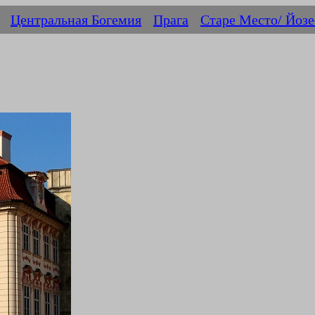
Центральная Богемия
Прага
Старе Место/ Йоз