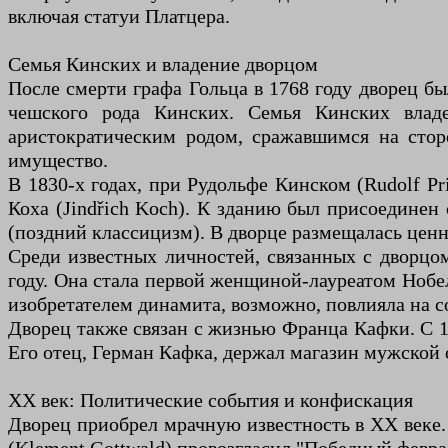
включая статуи Платцера.
Семья Кинских и владение дворцом
После смерти графа Гольца в 1768 году дворец б
чешского рода Кинских. Семья Кинских влад
аристократическим родом, сражавшимся на стор
имущество.
В 1830-х годах, при Рудольфе Кинском (Rudolf Pr
Коха (Jindřich Koch). К зданию был присоединен
(поздний классицизм). В дворце размещалась ценн
Среди известных личностей, связанных с дворцом
году. Она стала первой женщиной-лауреатом Нобел
изобретателем динамита, возможно, повлияла на 
Дворец также связан с жизнью Франца Кафки. С 1
Его отец, Герман Кафка, держал магазин мужской 
XX век: Политические события и конфискация
Дворец приобрел мрачную известность в XX веке.