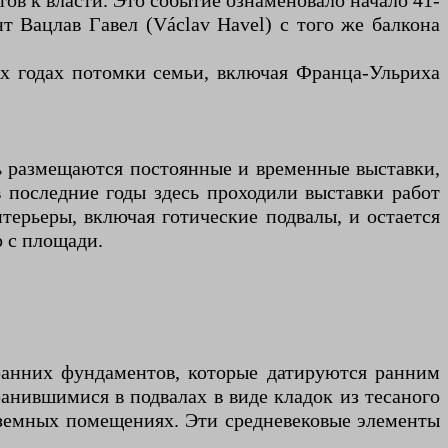
ов к власти. Это событие ознаменовало начало 41-
нт Вацлав Гавел (Václav Havel) с того же балкона
-х годах потомки семьи, включая Франца-Ульриха
сь размещаются постоянные и временные выставки,
в последние годы здесь проходили выставки работ
терьеры, включая готические подвалы, и остается
 с площади.
 ранних фундаментов, которые датируются ранним
ранившимися в подвалах в виде кладок из тесаного
одземных помещениях. Эти средневековые элементы