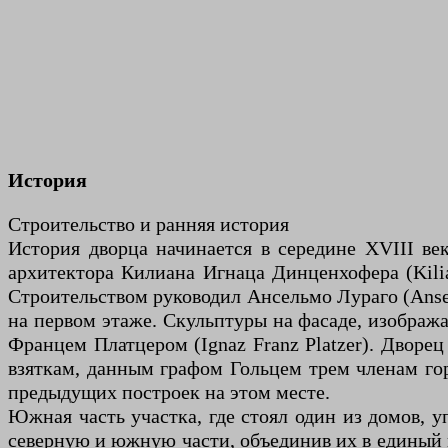
История
Строительство и ранняя история
История дворца начинается в середине XVIII ве
архитектора Килиана Игнаца Динценхофера (Kilia
Строительством руководил Ансельмо Лураго (Anse
на первом этаже. Скульптуры на фасаде, изобража
Францем Платцером (Ignaz Franz Platzer). Дворец
взяткам, данным графом Гольцем трем членам гор
предыдущих построек на этом месте.
Южная часть участка, где стоял один из домов, у
северную и южную части, объединив их в единый к