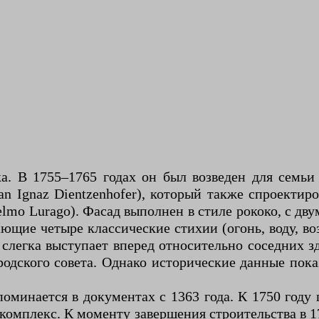
ка. В 1755–1765 годах он был возведен для семьи
n Ignaz Dientzenhofer), который также спроектир
lmo Lurago). Фасад выполнен в стиле рококо, с дв
ющие четыре классические стихии (огонь, воду, в
 слегка выступает вперед относительно соседних зд
одского совета. Однако исторические данные пока
поминается в документах с 1363 года. К 1750 году
омплекс. К моменту завершения строительства в 1