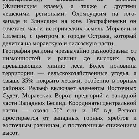
(Жилинским краем), а также с другими
чешскими регионами: Оломоуцким на юго-
западе и Злинским на юге. Географически он
сочетает части исторических земель Моравии и
Силезии, с центром в городе Острава, который
делится на моравскую и силезскую части.
География региона чрезвычайно разнообразна: от
низменностей и равнин до высоких гор,
превышающих линию леса. Более половины
территории — сельскохозяйственные угодья, а
свыше 35% покрыто лесами, особенно в горных
районах. Рельеф включает элементы Восточных
Судет, Моравских Ворот, предгорий и западной
части Западных Бескид. Координаты центральной
части — около 50° с.ш. и 18° в.д. Регион
простирается от западных горных хребтов к
восточным равнинам, с постепенным снижением
высот.