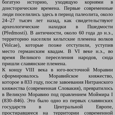
богатую историю, уходящую корнями в
доисторические времена. Первые современные
люди поселились здесь в период палеолита, около
24–27 тысяч лет назад, как свидетельствуют
археологические находки в Пшедмости
(Předmostí). В античности, около 60 года до н.э.,
территорию населяли кельтские племена волков
(Volcae), которые позже отступили, уступив
место германским квадам. В VI веке н.э., во
время Великого переселения народов, сюда
пришли славянские племена.
К концу VIII века в юго-восточной Моравии
сформировалось Моравийское княжество,
которое в 833 году, после завоевания Нитранского
княжества (современная Словакия), превратилось
в Великую Моравию под правлением Моймира I
(830–846). Это было одно из первых славянских
государств в Центральной Европе,
простиравшееся на территории современной