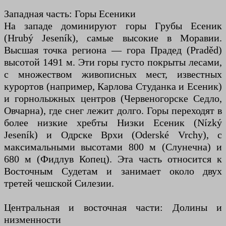
Западная часть: Горы Есеники
На западе доминируют горы Грубы Есеник
(Hrubý Jeseník), самые высокие в Моравии.
Высшая точка региона — гора Прадед (Praděd)
высотой 1491 м. Эти горы густо покрыты лесами,
с множеством живописных мест, известных
курортов (например, Карлова Студанка и Есеник)
и горнолыжных центров (Червеногорске Седло,
Овчарна), где снег лежит долго. Горы переходят в
более низкие хребты Низки Есеник (Nízký
Jeseník) и Одрске Врхи (Oderské Vrchy), с
максимальными высотами 800 м (Слунечна) и
680 м (Фидлув Копец). Эта часть относится к
Восточным Судетам и занимает около двух
третей чешской Силезии.
Центральная и восточная части: Долины и
низменности