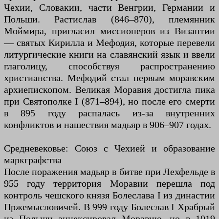
Чехии, Словакии, части Венгрии, Германии и
Польши. Растислав (846–870), племянник
Моймира, пригласил миссионеров из Византии
— святых Кирилла и Мефодия, которые перевели
литургические книги на славянский язык и ввели
глаголицу, способствуя распространению
христианства. Мефодий стал первым моравским
архиепископом. Великая Моравия достигла пика
при Святополке I (871–894), но после его смерти
в 895 году распалась из-за внутренних
конфликтов и нашествия мадьяр в 906–907 годах.
Средневековье: Союз с Чехией и образование
маркграфства
После поражения мадьяр в битве при Лехфельде в
955 году территория Моравии перешла под
контроль чешского князя Болеслава I из династии
Пржемысловичей. В 999 году Болеслав I Храбрый
из Польши аннексировал Моравию, но в 1019