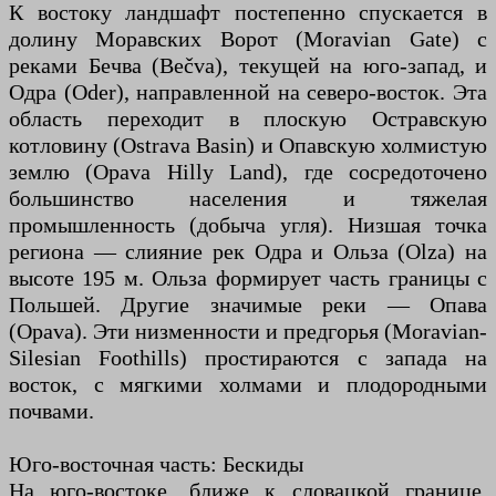
К востоку ландшафт постепенно спускается в
долину Моравских Ворот (Moravian Gate) с
реками Бечва (Bečva), текущей на юго-запад, и
Одра (Oder), направленной на северо-восток. Эта
область переходит в плоскую Остравскую
котловину (Ostrava Basin) и Опавскую холмистую
землю (Opava Hilly Land), где сосредоточено
большинство населения и тяжелая
промышленность (добыча угля). Низшая точка
региона — слияние рек Одра и Ольза (Olza) на
высоте 195 м. Ольза формирует часть границы с
Польшей. Другие значимые реки — Опава
(Opava). Эти низменности и предгорья (Moravian-
Silesian Foothills) простираются с запада на
восток, с мягкими холмами и плодородными
почвами.
Юго-восточная часть: Бескиды
На юго-востоке, ближе к словацкой границе,