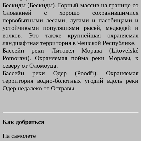
Бескиды (Бескиды). Горный массив на границе со
Словакией с хорошо сохранившимися
первобытными лесами, лугами и пастбищами и
устойчивыми популяциями рысей, медведей и
волков. Это также крупнейшая охраняемая
ландшафтная территория в Чешской Республике.
Бассейн реки Литовел Морава (Litovelské
Pomoraví). Охраняемая пойма реки Моравы, к
северу от Оломоуца.
Бассейн реки Одер (Poodří). Охраняемая
территория водно-болотных угодий вдоль реки
Одер недалеко от Остравы.
Как добраться
На самолете