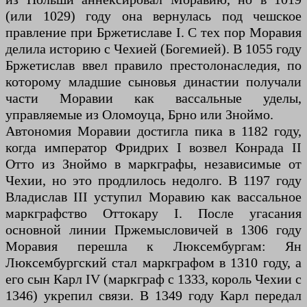
(или 1029) году она вернулась под чешское
правление при Бржетиславе I. С тех пор Моравия
делила историю с Чехией (Богемией). В 1055 году
Бржетислав ввел правило престолонаследия, по
которому младшие сыновья династии получали
части Моравии как вассальные уделы,
управляемые из Оломоуца, Брно или Зноймо.
Автономия Моравии достигла пика в 1182 году,
когда император Фридрих I возвел Конрада II
Отто из Зноймо в маркграфы, независимые от
Чехии, но это продлилось недолго. В 1197 году
Владислав III уступил Моравию как вассальное
маркграфство Оттокару I. После угасания
основной линии Пржемысловичей в 1306 году
Моравия перешла к Люксембургам: Ян
Люксембургский стал маркграфом в 1310 году, а
его сын Карл IV (маркграф с 1333, король Чехии с
1346) укрепил связи. В 1349 году Карл передал