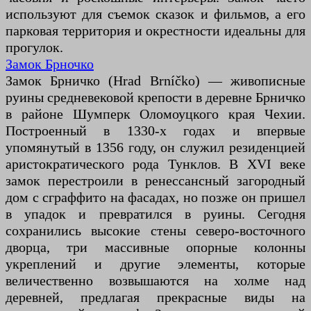
используют для съемок сказок и фильмов, а его
парковая территория и окрестности идеальны для
прогулок.
Замок Брночко
Замок Брничко (Hrad Brníčko) — живописные
руины средневековой крепости в деревне Брничко
в районе Шумперк Оломоуцкого края Чехии.
Построенный в 1330-х годах и впервые
упомянутый в 1356 году, он служил резиденцией
аристократического рода Тунклов. В XVI веке
замок перестроили в ренессансный загородный
дом с сграффито на фасадах, но позже он пришел
в упадок и превратился в руины. Сегодня
сохранились высокие стены северо-восточного
дворца, три массивные опорные колонны
укреплений и другие элементы, которые
величественно возвышаются на холме над
деревней, предлагая прекрасные виды на