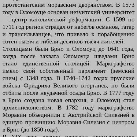
протестантским моравским дворянством. В 1573
году в Оломоуце основан иезуитский университет
— центр католической реформации. С 1599 по
1711 год регион страдал от набегов османов, татар
и трансильванцев, что привело к порабощению
сотен тысяч и гибели десятков тысяч жителей.
Столицами были Брно и Оломоуц до 1641 года,
когда после захвата Оломоуца шведами Брно
стало единственной столицей. Маркграфство
имело свой собственный парламент (земский
снем) с 1348 года. В 1740–1742 годах прусские
войска Фридриха Великого вторглись, но были
отбиты после неудачной осады Брно. В 1777 году
в Брно создана новая епархия, а Оломоуц стал
архиепископством. В 1782 году маркграфство
Моравии объединили с Австрийской Силезией в
единую провинцию Моравия-Силезия с центром
в Брно (до 1850 года).
В XIX веке регион пережил промышленную