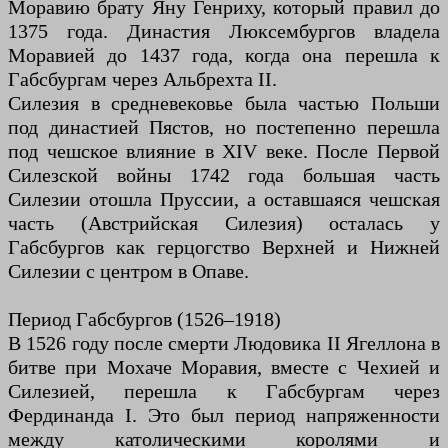
Моравию брату Яну Генриху, который правил до
1375 года. Династия Люксембургов владела
Моравией до 1437 года, когда она перешла к
Габсбургам через Альбрехта II.
Силезия в средневековье была частью Польши
под династией Пястов, но постепенно перешла
под чешское влияние в XIV веке. После Первой
Силезской войны 1742 года большая часть
Силезии отошла Пруссии, а оставшаяся чешская
часть (Австрийская Силезия) осталась у
Габсбургов как герцогство Верхней и Нижней
Силезии с центром в Опаве.
Период Габсбургов (1526–1918)
В 1526 году после смерти Людовика II Ягеллона в
битве при Мохаче Моравия, вместе с Чехией и
Силезией, перешла к Габсбургам через
Фердинанда I. Это был период напряженности
между католическими королями и