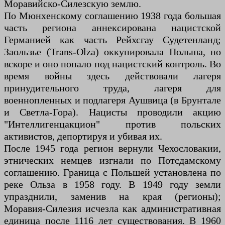
Моравийско-Силезскую землю.
По Мюнхенскому соглашению 1938 года большая
часть региона аннексирована нацистской
Германией как часть Рейхсгау Судетенланд;
Заользье (Trans-Olza) оккупировала Польша, но
вскоре и оно попало под нацистский контроль. Во
время войны здесь действовали лагеря
принудительного труда, лагеря для
военнопленных и подлагеря Аушвица (в Брунтале
и Светла-Гора). Нацисты проводили акцию
"Интеллигенцакцион" против польских
активистов, депортируя и убивая их.
После 1945 года регион вернули Чехословакии,
этнических немцев изгнали по Потсдамскому
соглашению. Граница с Польшей установлена по
реке Ольза в 1958 году. В 1949 году земли
упразднили, заменив на края (регионы);
Моравия-Силезия исчезла как административная
единица после 1116 лет существования. В 1960