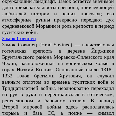
окружающий ландшафт. Замок остается значимой
достопримечательностью региона, привлекающей
любителей истории и пеших прогулок; его
атмосферные руины прекрасно передают дух
средневековой Моравии и роль крепости в период
гуситских войн.
Замок Совинец
Замок Совинец (Hrad Sovinec) — впечатляющая
готическая крепость в деревне Йиржиков
Брунтальского района Моравско-Силезского края
Чехии, расположенная на коническом холме в
горах Низкий Есеник. Основанный около 1318–
1332 годов братьями Хрутович, он служил
важным оплотом во времена гуситских войн и
Тридцатилетней войны, неоднократно переходил
из рук в руки и перестраивался в готическом,
ренессансном и барочном стилях. В период
Второй мировой войны здесь располагалась
тюрьма и база СС, а позже — символ