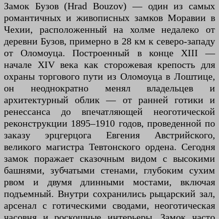
Замок Бузов (Hrad Bouzov) — один из самых
романтичных и живописных замков Моравии в
Чехии, расположенный на холме недалеко от
деревни Бузов, примерно в 28 км к северо-западу
от Оломоуца. Построенный в конце XIII —
начале XIV века как сторожевая крепость для
охраны торгового пути из Оломоуца в Лоштице,
он неоднократно менял владельцев и
архитектурный облик — от ранней готики и
ренессанса до впечатляющей неоготической
реконструкции 1895–1910 годов, проведенной по
заказу эрцгерцога Евгения Австрийского,
великого магистра Тевтонского ордена. Сегодня
замок поражает сказочным видом с высокими
башнями, зубчатыми стенами, глубоким сухим
рвом и двумя длинными мостами, включая
подъемный. Внутри сохранились рыцарский зал,
арсенал с готическими сводами, неоготическая
часовня и роскошные интерьеры. Замок часто