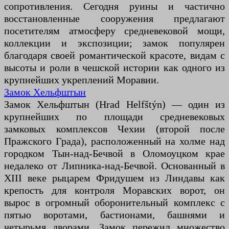
сопротивления. Сегодня руины и частично
восстановленные сооружения предлагают
посетителям атмосферу средневековой мощи,
коллекции и экспозиции; замок популярен
благодаря своей романтической красоте, видам с
высоты и роли в чешской истории как одного из
крупнейших укреплений Моравии.
Замок Хельфштын
Замок Хельфштын (Hrad Helfštýn) — один из
крупнейших по площади средневековых
замковых комплексов Чехии (второй после
Пражского Града), расположенный на холме над
городком Тын-над-Бечвой в Оломоуцком крае
недалеко от Липника-над-Бечвой. Основанный в
XIII веке рыцарем Фридушем из Линдавы как
крепость для контроля Моравских ворот, он
вырос в огромный оборонительный комплекс с
пятью воротами, бастионами, башнями и
четырьмя дворами. Замок пережил множество