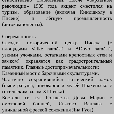
революции» 1989 года акцент сместился на
туризм, образование (включая Киношколу в
Писеке) и лёгкую промышленность
(автокомпоненты).
Современность
Сегодня исторический центр Писека (с
площадями Velké náměstí и Alšovo náměstí,
узкими улочками, остатками крепостных стен и
замком) охраняется как градостроительный
памятник. Главные достопримечательности:
Каменный мост с барочными скульптурами.
Частично сохранившийся готический замок
(ныне ратуша, пивоварня и музей Прахеньско с
готическим залом XIII века).
Костёлы (в т.ч. Рождества Девы Марии с
смотровой башней, Святого Вацлава с
уникальной фреской сожжения Яна Гуса).