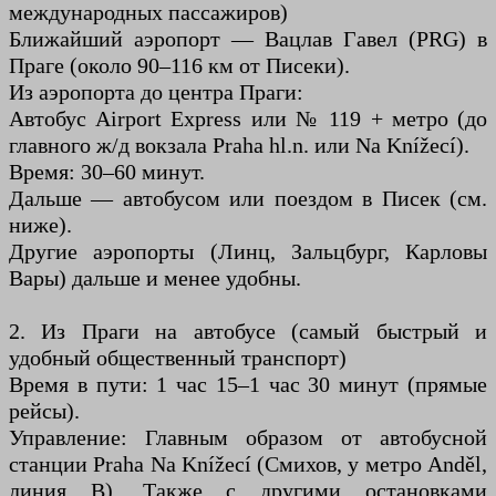
международных пассажиров)
Ближайший аэропорт — Вацлав Гавел (PRG) в
Праге (около 90–116 км от Писеки).
Из аэропорта до центра Праги:
Автобус Airport Express или № 119 + метро (до
главного ж/д вокзала Praha hl.n. или Na Knížecí).
Время: 30–60 минут.
Дальше — автобусом или поездом в Писек (см.
ниже).
Другие аэропорты (Линц, Зальцбург, Карловы
Вары) дальше и менее удобны.
2. Из Праги на автобусе (самый быстрый и
удобный общественный транспорт)
Время в пути: 1 час 15–1 час 30 минут (прямые
рейсы).
Управление: Главным образом от автобусной
станции Praha Na Knížecí (Смихов, у метро Anděl,
линия B). Также с другими остановками