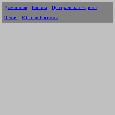
Домашняя
Европа
Центральная Европа
Чехия
Южная Богемия