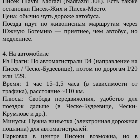
Писек Hlavní Nádraží (Nádražní 308). Есть также
остановки Писек-Жих и Писек-Место.
Цена: обычно чуть дороже автобуса.
Поезда идут по живописным маршрутам через
Южную Богемию — приятнее, чем автобус, но
медленнее.
4. На автомобиле
Из Праги: По автомагистрали D4 (направление на
Писек / Ческе-Будеевице), потом по дорогам I/20
или I/29.
Время: 1 час 15–1,5 часа (в зависимости от
трафика), расстояние ~110 км.
Плюсы: Свобода передвижения, удобство для
поездок дальше (в Ческе-Будеевице, Чески-
Крумлове и др.).
Минусы: Нужна виньетка (электронная дорожная
пошлина) для автомагистралей.
Парковка в центре Писеки возможна, но в