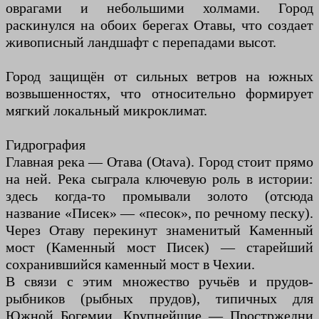
оврагами и небольшими холмами. Город
раскинулся на обоих берегах Отавы, что создает
живописный ландшафт с перепадами высот.
Город защищён от сильных ветров на южных
возвышенностях, что относительно формирует
мягкий локальный микроклимат.
Гидрография
Главная река — Отава (Otava). Город стоит прямо
на ней. Река сыграла ключевую роль в истории:
здесь когда-то промывали золото (отсюда
название «Писек» — «песок», по речному песку).
Через Отаву перекинут знаменитый Каменный
мост (Каменный мост Писек) — старейший
сохранившийся каменный мост в Чехии.
В связи с этим множество ручьёв и прудов-
рыбников (рыбных прудов), типичных для
Южной Богемии. Крупнейшие — Простржедни