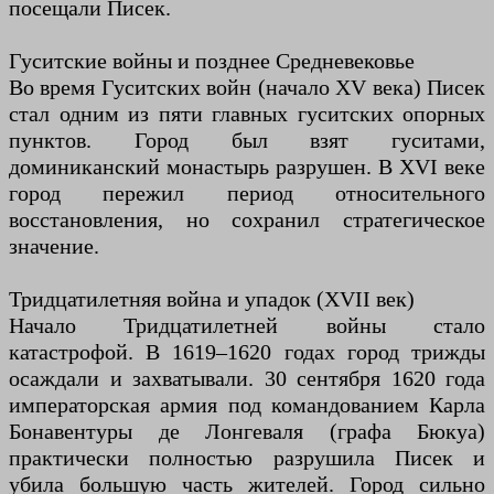
посещали Писек.
Гуситские войны и позднее Средневековье
Во время Гуситских войн (начало XV века) Писек
стал одним из пяти главных гуситских опорных
пунктов. Город был взят гуситами,
доминиканский монастырь разрушен. В XVI веке
город пережил период относительного
восстановления, но сохранил стратегическое
значение.
Тридцатилетняя война и упадок (XVII век)
Начало Тридцатилетней войны стало
катастрофой. В 1619–1620 годах город трижды
осаждали и захватывали. 30 сентября 1620 года
императорская армия под командованием Карла
Бонавентуры де Лонгеваля (графа Бюкуа)
практически полностью разрушила Писек и
убила большую часть жителей. Город сильно