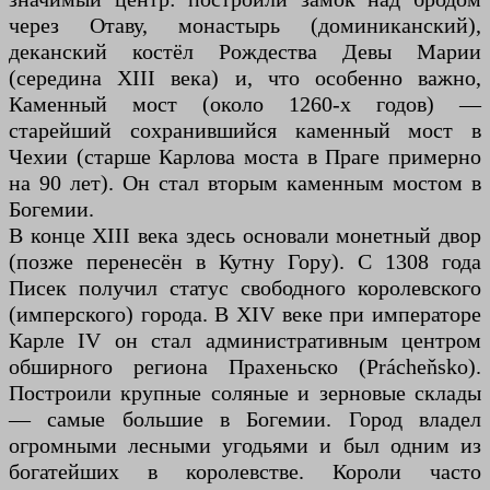
через Отаву, монастырь (доминиканский),
деканский костёл Рождества Девы Марии
(середина XIII века) и, что особенно важно,
Каменный мост (около 1260-х годов) —
старейший сохранившийся каменный мост в
Чехии (старше Карлова моста в Праге примерно
на 90 лет). Он стал вторым каменным мостом в
Богемии.
В конце XIII века здесь основали монетный двор
(позже перенесён в Кутну Гору). С 1308 года
Писек получил статус свободного королевского
(имперского) города. В XIV веке при императоре
Карле IV он стал административным центром
обширного региона Прахеньско (Prácheňsko).
Построили крупные соляные и зерновые склады
— самые большие в Богемии. Город владел
огромными лесными угодьями и был одним из
богатейших в королевстве. Короли часто