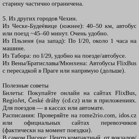
старину частично ограничена.
5. Из других городов Чехии.
Из Ческе-Будеёвице (южнее): 40–50 км, автобус
или поезд ~45–60 минут. Очень удобно.
Из Пльзеня (на запад): По I/20, около 1 часа на
машине.
Из Табора: по I/29, удобно на поезде/автобусе.
Из Вены/Братиславы/Мюнхена: Автобусы FlixBus
с пересадкой в ​​Праге или напрямую (дольше).
Полезные советы
Билеты: Покупайте онлайн на сайтах FlixBus,
RegioJet, České dráhy (cd.cz) или в приложениях.
Для поездов — в кассах или автомате.
Расписания: Проверяйте на rome2rio.com, idos.cz
или официальных сайтах перевозчиков
(фактически на момент поездки).
В самом Писеке: Центр компактный, от вокзалов/