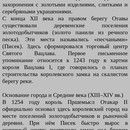
захоронения с золотыми изделиями, слитками и
серебряными украшениями.
С конца XII века на правом берегу Отавы
существовали деревенские поселения
золотодобытчиков (золото панили из речного
песка). Эти места назывались «песчаными»
(Писек). Здесь сформировался торговый центр
Святого Вацлава. Первое письменное
упоминание относится к 1243 году в хартии
короля Вацлава I, где говорилось о планах
строительства королевского замка на скалистом
берегу реки.
Основание города и Средние века (XIII–XIV вв.)
В 1254 году король Пршемысл Отакар II
официально основал здесь королевский город на
месте поселений золотодобытчиков и рыночной
деревни. При нём Писек быстро вырос в
значимый центр: построили замок над бродом