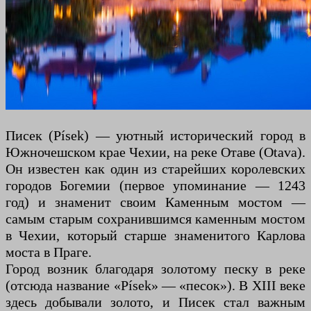
Писек (Písek) — уютный исторический город в
Южночешском крае Чехии, на реке Отаве (Otava).
Он известен как один из старейших королевских
городов Богемии (первое упоминание — 1243
год) и знаменит своим Каменным мостом —
самым старым сохранившимся каменным мостом
в Чехии, который старше знаменитого Карлова
моста в Праге.
Город возник благодаря золотому песку в реке
(отсюда название «Písek» — «песок»). В XIII веке
здесь добывали золото, и Писек стал важным