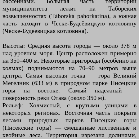
бассейнами. Большая часть территории
муниципалитета лежит на Таборских
возвышенностях (Táborská pahorkatina), а южная
часть заходит в Ческе-Будеёвицкую котловину
(Ческе-Будеевицкая котловина).
Высоты: Средняя высота города — около 378 м
над уровнем моря. Центр расположен примерно
на 350–400 м. Некоторые пригороды (особенно на
холмах) поднимаются на 70–90 метров выше
центра. Самая высокая точка — гора Великий
Мегелник (633 м) в природном парке Писецкие
горы на востоке. Самый надежный —
поверхность реки Отава (около 350 м).
Рельеф: Холмистый, с крутыми улицами в
некоторых регионах. Восточная часть покрыта
лесами природных парков Писецкие горы
(Писекские горы) — смешанные лиственные и
хвойные леса. Территория изрезана долинами,