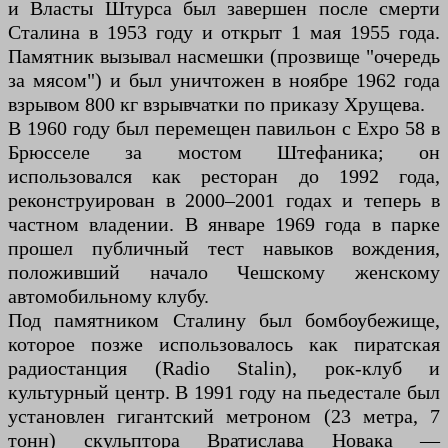
и Власты Штурса был завершен после смерти
Сталина в 1953 году и открыт 1 мая 1955 года.
Памятник вызывал насмешки (прозвище "очередь
за мясом") и был уничтожен в ноябре 1962 года
взрывом 800 кг взрывчатки по приказу Хрущева.
В 1960 году был перемещен павильон с Expo 58 в
Брюсселе за мостом Штефаника; он
использовался как ресторан до 1992 года,
реконструирован в 2000–2001 годах и теперь в
частном владении. В январе 1969 года в парке
прошел публичный тест навыков вождения,
положивший начало Чешскому женскому
автомобильному клубу.
Под памятником Сталину был бомбоубежище,
которое позже использовалось как пиратская
радиостанция (Radio Stalin), рок-клуб и
культурный центр. В 1991 году на пьедестале был
установлен гигантский метроном (23 метра, 7
тонн) скульптора Вратислава Новакa —