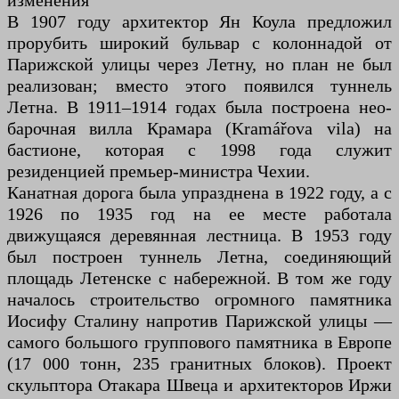
изменения
В 1907 году архитектор Ян Коула предложил
прорубить широкий бульвар с колоннадой от
Парижской улицы через Летну, но план не был
реализован; вместо этого появился туннель
Летна. В 1911–1914 годах была построена нео-
барочная вилла Крамара (Kramářova vila) на
бастионе, которая с 1998 года служит
резиденцией премьер-министра Чехии.
Канатная дорога была упразднена в 1922 году, а с
1926 по 1935 год на ее месте работала
движущаяся деревянная лестница. В 1953 году
был построен туннель Летна, соединяющий
площадь Летенске с набережной. В том же году
началось строительство огромного памятника
Иосифу Сталину напротив Парижской улицы —
самого большого группового памятника в Европе
(17 000 тонн, 235 гранитных блоков). Проект
скульптора Отакара Швеца и архитекторов Иржи