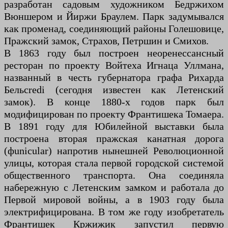
разработан садовым художником Бедржихом
Вюншером и Йиржи Браулем. Парк задумывался
как променад, соединяющий районы Голешовице,
Пражский замок, Страхов, Петршин и Смихов.
В 1863 году был построен неоренессансный
ресторан по проекту Войтеха Игнаца Уллмана,
названный в честь губернатора графа Рихарда
Бельcredi (сегодня известен как Летенский
замок). В конце 1880-х годов парк был
модифицирован по проекту Франтишека Томаера.
В 1891 году для Юбилейной выставки была
построена вторая пражская канатная дорога
(фunicular) напротив нынешней Революционной
улицы, которая стала первой городской системой
общественного транспорта. Она соединяла
набережную с Летенским замком и работала до
Первой мировой войны, а в 1903 году была
электрифицирована. В том же году изобретатель
Франтишек Кржижик запустил первую