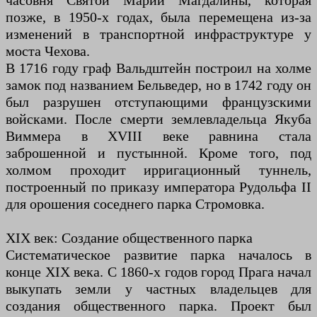
часовня Святой Марии Магдалины, которая
позже, в 1950-х годах, была перемещена из-за
изменений в транспортной инфраструктуре у
моста Чехова.
В 1716 году граф Вальдштейн построил на холме
замок под названием Бельведер, но в 1742 году он
был разрушен отступающими французскими
войсками. После смерти землевладельца Якуба
Виммера в XVIII веке равнина стала
заброшенной и пустынной. Кроме того, под
холмом проходит ирригационный туннель,
построенный по приказу императора Рудольфа II
для орошения соседнего парка Стромовка.
XIX век: Создание общественного парка
Систематическое развитие парка началось в
конце XIX века. С 1860-х годов город Прага начал
выкупать земли у частных владельцев для
создания общественного парка. Проект был