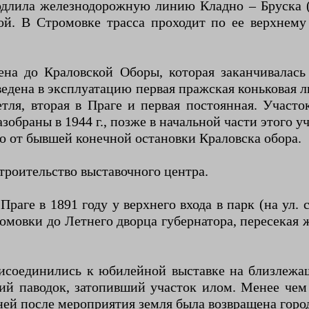
одлила железнодорожную линию Кладно – Бруска (с
ой. В Стромовке трасса проходит по ее верхнему
ена до Краловской Оборы, которая заканчивалас
ведена в эксплуатацию первая пражская коньковая л
тля, вторая в Праге и первая постоянная. Участ
азобраны в 1944 г., позже в начальной части этого у
ко от бывшей конечной остановки Краловска обора.
строительство выставочного центра.
аге в 1891 году у верхнего входа в парк (на ул.
ромовки до Летнего дворца губернатора, пересекая
рисоединились к юбилейной выставке на близлежа
ий паводок, затопивший участок илом. Менее чем
дней после мероприятия земля была возвращена горо