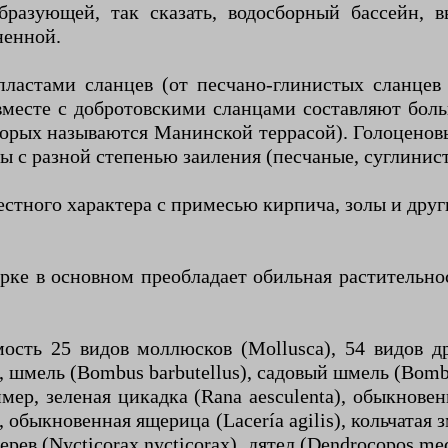
бразующей, так сказать, водосборный бассейн, 
ненной.
ластами сланцев (от песчано-глинистых сланцев
месте с добротовскими сланцами составляют бол
торых называются Манинской террасой). Голоцено
ды с разной степенью заиления (песчаные, суглини
тного характера с примесью кирпича, золы и друг
арке в основном преобладает обильная растительно
сть 25 видов моллюсков (Mollusca), 54 видов др
, шмель (Bombus barbutellus), садовый шмель (Bom
мер, зеленая цикадка (Rana aesculenta), обыкновен
, обыкновенная ящерица (Lacería agilis), кольчатая з
ерев (Nycticorax nycticorax), дятел (Dendrocopos