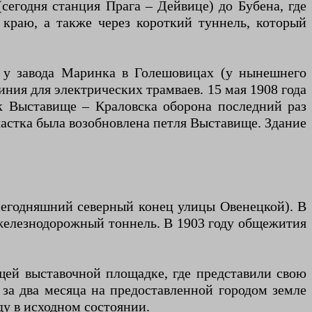
егодня станция Прага – Дейвице) до Бубена, где
 краю, а также через короткий туннель, который
ь у завода Маринка в Голешовицах (у нынешнего
иния для электрических трамваев. 15 мая 1908 года
ок Выставище – Краловска оборона последний раз
частка была возобновлена ​​петля Выставище. Здание
 сегодняшний северный конец улицы Овенецкой). В
 железнодорожный тоннель. В 1903 году общежития
щей выставочной площадке, где представили свою
 за два месяца на предоставленной городом земле
ду в исходном состоянии.