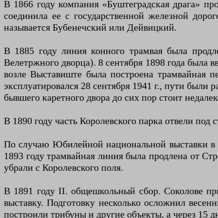
В 1866 году компания «Буштеградская драга» пр
соединила ее с государственной железной дорог
называется Бубенечский или Дейвицкий.
В 1885 году линия конного трамвая была продл
Велетржного дворца). 8 сентября 1898 года была в
возле Выставиште была построена трамвайная пе
эксплуатировался 28 сентября 1941 г., пути были р
бывшего каретного двора до сих пор стоит недале
В 1890 году часть Королевского парка отвели под 
По случаю Юбилейной национальной выставки в Пр
1893 году трамвайная линия была продлена от Ст
убрали с Королевского поля.
В 1891 году II. общешкольный сбор. Соколове п
выставку. Подготовку несколько осложнил весенн
построили трибуны и другие объекты, а через 15 