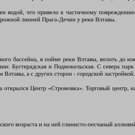
плен водой, что привело к частичному повреждени
дорожной линией Прага-Дечин у реки Влтавы.
кого бассейна, в пойме реки Влтавы, вплоть до ю
ии: Бустерадская и Подмокельская. С севера парк
 Влтавы, а с других сторон - городской застройкой.
а открылся Центр «Стромовка». Торговый центр, н
кого возраста и на ней глинисто-песчаный аллювий 