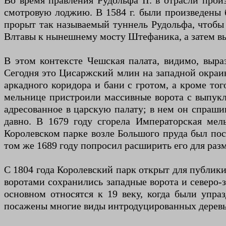
Во время правления Рудольфа II. в отрасли прои
смотровую лоджию. В 1584 г. были произведены 
прорыт так называемый туннель Рудольфа, чтобы 
Влтавы к нынешнему мосту Штефаника, а затем вы
В этом контексте Чешская палата, видимо, выра
Сегодня это Цисаржский млин на западной окраин
аркадного коридора и бани с гротом, а кроме то
мельнице пристроили массивные ворота с выпукл
адресованное в царскую палату; в нем он спраши
давно. В 1679 году сгорела Императорская мел
Королевском парке возле Большого пруда был пос
том же 1689 году попросил расширить его для раз
С 1804 года Королевский парк открыт для публики
воротами сохранились западные ворота и северо-
основном относятся к 19 веку, когда были упр
посажены многие виды интродуцированных деревье