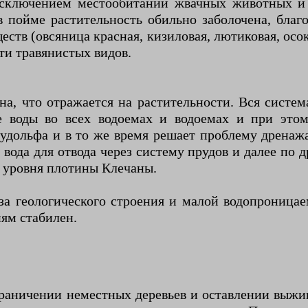
исключением местообитаний жвачных животных и 
в пойме растительность обильно заболочена, благ
еств (овсяница красная, кизиловая, лютиковая, осо
ти травянистых видов.
на, что отражается на растительности. Вся систе
е воды во всех водоемах и водоемах и при этом
удольфа и в то же время решает проблему дренаж
вода для отвода через систему прудов и далее по 
 уровня плотины Клечаны.
за геологического строения и малой водопроница
ям стабилен.
граничении неместных деревьев и оставлении выжи