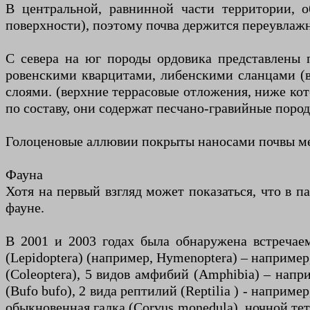
В центральной, равнинной части территории, о
поверхности), поэтому почва держится переувлаж
С севера на юг породы ордовика представлены п
ровенскими кварцитами, либенскими сланцами (в
слоями. (верхние террасовые отложения, ниже ко
по составу, они содержат песчано-гравийные поро
Голоценовые аллювии покрыты наносами почвы мес
Фауна
Хотя на первый взгляд может показаться, что в п
фауне.
В 2001 и 2003 годах была обнаружена встречаемо
(Lepidoptera) (например, Hymenoptera) – например
(Coleoptera), 5 видов амфибий (Amphibia) – напри
(Bufo bufo), 2 вида рептилий (Reptilia ) - например
обыкновенная галка (Corvus monedula), ночной тет