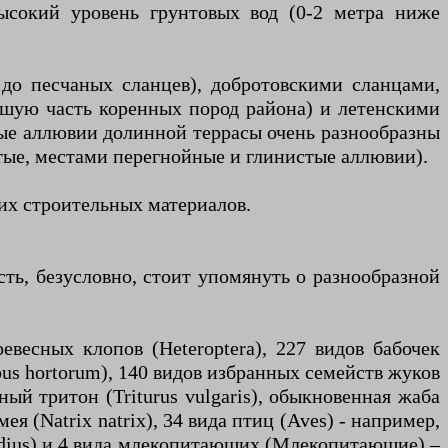
высокий уровень грунтовых вод (0-2 метра ниже
 до песчаных сланцев), добротовскими сланцами,
ьшую часть коренных пород района) и летенскими
вые аллювии долинной террасы очень разнообразны
стые, местами перегнойные и глинистые аллювии).
их строительных материалов.
сть, безусловно, стоит упомянуть о разнообразной
евесных клопов (Heteroptera), 227 видов бабочек
bus hortorum), 140 видов избранных семейств жуков
ный тритон (Triturus vulgaris), обыкновенная жаба
мея (Natrix natrix), 34 вида птиц (Aves) - например,
 medius) и 4 вида млекопитающих (Млекопитающие) –