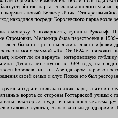
зошли серьезные изменения. После 1578 года охо
благоустройство парка, созданы дополнительные 
накормить новый Велке-рыбник. Эта чрезвычайно 
ход находился посреди Королевского парка возле р
зила монарху благодарность, купив и Рудольфа I
е Стромовки. Мельница была перестроена в 1589–1
го, здесь была построена мельница для шлифовки 
остью и монограммой «R». От 1624 г. приходит пи
вает, может ли он вернуть «нетерпеливую публику»
ьница. Десять лет спустя, в 1689 году, на сред
троен Королевский зал. Арендатором первого пост
мещения своей семьи и слуг. Позже это был рестора
 круглый год и используется как парк, за что и по
западные ворота со стороны Готтардской улицы с 
азднены некоторые пруды и нынешняя система руч
в и садовых культур, создав важный дендрарий из 