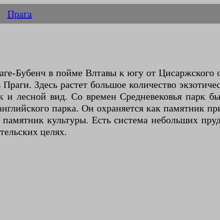
Прага
аге-Бубенч в пойме Влтавы к югу от Цисаржского о
раги. Здесь растет большое количество экзотичес
к и лесной вид. Со времен Средневековья парк бы
английского парка. Он охраняется как памятник пр
 памятник культуры. Есть система небольших пру
тельских целях.