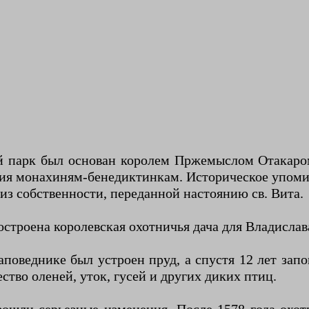
й парк был основан королем Пржемыслом Отакаром 
гия монахиням-бенедиктинкам. Историческое упоми
из собственности, переданной настоянию св. Вита.
строена королевская охотничья дача для Владислава
аповеднике был устроен пруд, а спустя 12 лет за
ство оленей, уток, гусей и других диких птиц.