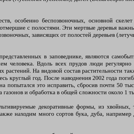
ств, особенно беспозвоночных, основной скелет
 отмершие с полостями. Эти мертвые деревья важны
звоночных, зависящих от полостей деревьев (летуч
 представленных в заповеднике, являются самоб
ием человека. Вдоль всех прудов люди регулярно
х растений. На видовой состав растительности та
десь круглый год. После наводнения 2002 года погиб
а попытался это исправить, сбросив почти 50 тыс
а газонов и обработка в общей сложности около 1 ты
ультивируемые декоративные формы, из хвойных, 
кже находим много сортов бука, дуба, например д