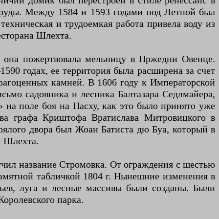
тничий домик был перестроен в стиле ренессанс в
пруды. Между 1584 и 1593 годами под Летной был
техническая и трудоемкая работа привела воду из
есторана Шлехта.
I. она пожертвовала мельницу в Пржедни Овенце.
590 годах, ее территория была расширена за счет
драгоценных камней. В 1606 году к Императорской
сьмо садовника и лесника Балтазара Седлмайера,
 на поле боя на Пасху, как это было принято уже
ства графа Криштофа Вратислава Митровицкого в
оялого двора был Жоан Батиста дю Буа, который в
н Шлехта.
лучил название Стромовка. От ограждения с шестью
памятной табличкой 1804 г. Нынешние изменения в
ьев, луга и лесные массивы были созданы. Были
Королевского парка.