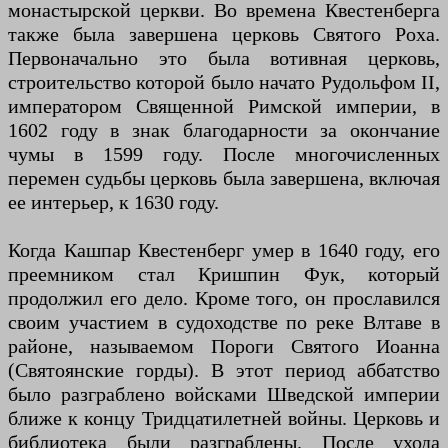
монастырской церкви. Во времена Квестенберга
также была завершена церковь Святого Роха.
Первоначально это была вотивная церковь,
строительство которой было начато Рудольфом II,
императором Священной Римской империи, в
1602 году в знак благодарности за окончание
чумы в 1599 году. После многочисленных
перемен судьбы церковь была завершена, включая
ее интерьер, к 1630 году.
Когда Кашпар Квестенберг умер в 1640 году, его
преемником стал Кришпин Фук, который
продолжил его дело. Кроме того, он прославился
своим участием в судоходстве по реке Влтаве в
районе, называемом Пороги Святого Иоанна
(Святоянские горды). В этот период аббатство
было разграблено войсками Шведской империи
ближе к концу Тридцатилетней войны. Церковь и
библиотека были разграблены. После ухода