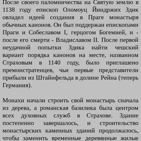
После своего паломничества на Святую землю в
1138 году епископ Оломоуц Йиндржих Здик
овладел идеей создания в Праге монастыря
обычных канонов. Он был поддержан епископами
Праги и Собеславом I, герцогом Богемией, и -
после его смерти - Владиславом II. После первой
неудачной попытки Здика найти чешский
вариант порядка канонов на месте, названном
Страховым в 1140 году, было приглашено
премонстратенцев, чьи первые представители
прибыли из Штайнфельда в долине Рейна (теперь
Германия).
Монахи начали строить свой монастырь сначала
из дерева, а романская базилика была центром
всех духовных служб в Страхове. Здание
постепенно завершалось, и строительство
монастырских каменных зданий продолжалось,
чтобы заменить временные деревянные жилые