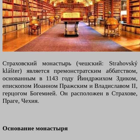
Страховский монастырь (чешский: Strahovský
klášter) является премонстратским аббатством,
основанным в 1143 году Йиндржихом Здиком,
епископом Иоанном Пражским и Владиславом II,
герцогом Богемией. Он расположен в Страхове,
Праге, Чехия.
Основание монастыря