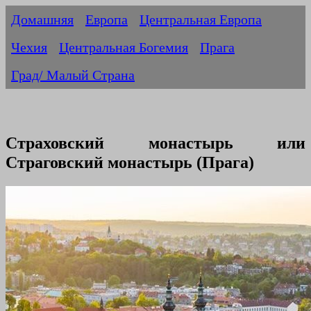
Домашняя
Европа
Центральная Европа
Чехия
Центральная Богемия
Прага
Град/ Малый Страна
Страховский монастырь или
Страговский монастырь (Прага)