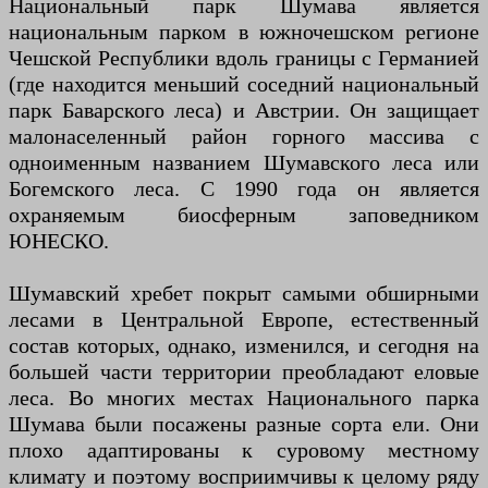
Национальный парк Шумава является
национальным парком в южночешском регионе
Чешской Республики вдоль границы с Германией
(где находится меньший соседний национальный
парк Баварского леса) и Австрии. Он защищает
малонаселенный район горного массива с
одноименным названием Шумавского леса или
Богемского леса. С 1990 года он является
охраняемым биосферным заповедником
ЮНЕСКО.
Шумавский хребет покрыт самыми обширными
лесами в Центральной Европе, естественный
состав которых, однако, изменился, и сегодня на
большей части территории преобладают еловые
леса. Во многих местах Национального парка
Шумава были посажены разные сорта ели. Они
плохо адаптированы к суровому местному
климату и поэтому восприимчивы к целому ряду