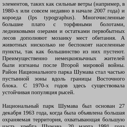
элементов, таких как сильные ветры (например, в
1980-х или совсем недавно в начале 2007 года) и
короеда (Ips typographus). Многочисленные
большие плато с торфяными болотами,
ледниковыми озерами и остатками первобытных
лесов дополняют мозаику мест обитания. А
животных нисколько не беспокоят населенные
пункты, так как большинство из них пустеют.
Преимущественно немецкоязычных жителей
были изгнаны после Второй мировой войны.
Район Национального парка Шумава стал частью
пустынной зоны вдоль границы Восточного
блока. С 1970-х годов здесь существовала
устойчивая популяция рысей.
Национальный парк Шумава был основан 27
декабря 1963 года, когда была объявлена ​​большая
охраняемая территория, охватывающая большую
часть хребта Шумава. 20 марта 1991 года