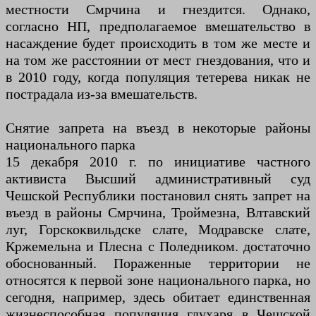
местности Смрчина и гнездится. Однако,
согласно НП, предполагаемое вмешательство в
насаждение будет происходить в том же месте и
на том же расстоянии от мест гнездования, что и
в 2010 году, когда популяция тетерева никак не
пострадала из-за вмешательств.
Снятие запрета на въезд в некоторые районы
национального парка
15 декабря 2010 г. по инициативе частного
активиста Высший административный суд
Чешской Республики постановил снять запрет на
въезд в районы Смрчина, Троймезна, Влтавский
луг, Горскоквильдске слате, Модравске слате,
Кржемельна и Плесна с Поледником. достаточно
обоснованный. Пораженные территории не
относятся к первой зоне национального парка, но
сегодня, например, здесь обитает единственная
жизнеспособная популяция глухаря в Чешской