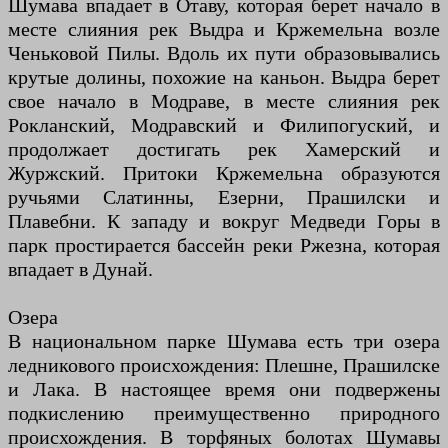
Шумава впадает в Отаву, которая берет начало в
месте слияния рек Выдра и Кржемельна возле
Ченьковой Пилы. Вдоль их пути образовывались
крутые долины, похожие на каньон. Выдра берет
свое начало в Модраве, в месте слияния рек
Рокланский, Модравский и Филипогуский, и
продолжает достигать рек Хамерский и
Журжский. Притоки Кржемельна образуются
ручьями Слатинны, Езерни, Прашилски и
Плавебни. К западу и вокруг Медведи Горы в
парк простирается бассейн реки Ржезна, которая
впадает в Дунай.
Озера
В национальном парке Шумава есть три озера
ледникового происхождения: Плешне, Прашилске
и Лака. В настоящее время они подвержены
подкислению преимущественно природного
происхождения. В торфяных болотах Шумавы