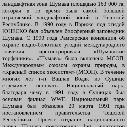
ландшафтная зона Шумава площадью 163 000 га,
которая в то время была самой большой
охраняемой ландшафтной зоной в Чешской
Республике. В 1990 году в Париже под эгидой
ЮНЕСКО был объявлен биосферный заповедник
Шумава. С 1990 года Рамсарская конвенция об
охране водно-болотных угодий международного
значения зарегистрировала «Шумавские
торфяники». «Шумава» была включена МСОП,
Международным союзом охраны природы, в
«Красный список экосистем» (МСОП). В течение
многих лет г-н Вацлав Водак из Сушице
стремился основать Национальный парк,
благодаря чему в 1991 году в Сушицах был
основан филиал WWF. Национальный парк
Шумава был объявлен 20 марта 1991 года
постановлением правительства Чешской
Республики. Проект создания национального
парка Шумава подготовили: Ing. архитектор