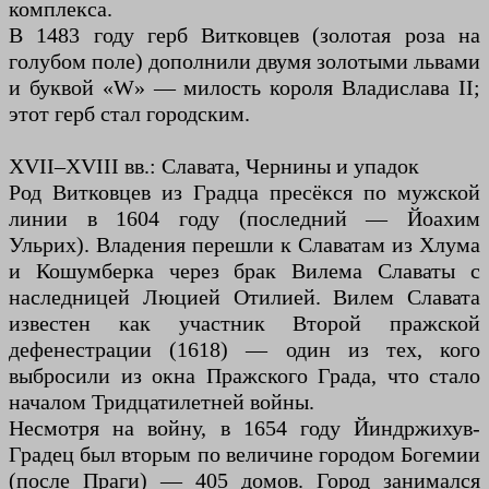
комплекса.
В 1483 году герб Витковцев (золотая роза на
голубом поле) дополнили двумя золотыми львами
и буквой «W» — милость короля Владислава II;
этот герб стал городским.
XVII–XVIII вв.: Славата, Чернины и упадок
Род Витковцев из Градца пресёкся по мужской
линии в 1604 году (последний — Йоахим
Ульрих). Владения перешли к Славатам из Хлума
и Кошумберка через брак Вилема Славаты с
наследницей Люцией Отилией. Вилем Славата
известен как участник Второй пражской
дефенестрации (1618) — один из тех, кого
выбросили из окна Пражского Града, что стало
началом Тридцатилетней войны.
Несмотря на войну, в 1654 году Йиндржихув-
Градец был вторым по величине городом Богемии
(после Праги) — 405 домов. Город занимался