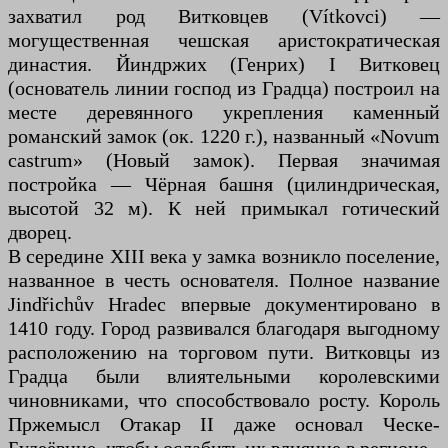
захватил род Витковцев (Vítkovci) —
могущественная чешская аристократическая
династия. Йиндржих (Генрих) I Витковец
(основатель линии господ из Градца) построил на
месте деревянного укрепления каменный
романский замок (ок. 1220 г.), названный «Novum
castrum» (Новый замок). Первая значимая
постройка — Чёрная башня (цилиндрическая,
высотой 32 м). К ней примыкал готический
дворец.
В середине XIII века у замка возникло поселение,
названное в честь основателя. Полное название
Jindřichův Hradec впервые документировано в
1410 году. Город развивался благодаря выгодному
расположению на торговом пути. Витковцы из
Градца были влиятельными королевскими
чиновниками, что способствовало росту. Король
Пржемысл Отакар II даже основал Ческе-