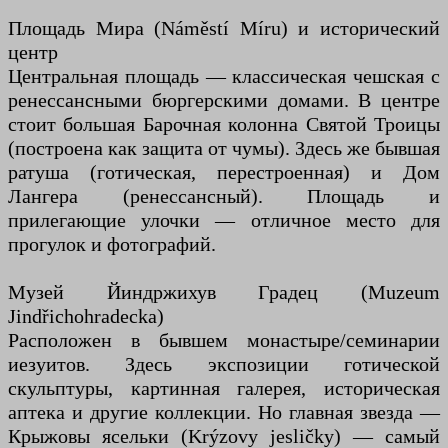
Площадь Мира (Náměstí Míru) и исторический
центр
Центральная площадь — классическая чешская с
ренессансными бюргерскими домами. В центре
стоит большая Барочная колонна Святой Троицы
(построена как защита от чумы). Здесь же бывшая
ратуша (готическая, перестроенная) и Дом
Лангера (ренессансный). Площадь и
прилегающие улочки — отличное место для
прогулок и фотографий.
Музей Йиндржихув Градец (Muzeum
Jindřichohradecka)
Расположен в бывшем монастыре/семинарии
иезуитов. Здесь экспозиции готической
скульптуры, картинная галерея, историческая
аптека и другие коллекции. Но главная звезда —
Крыжовы ясельки (Krýzovy jesličky) — самый