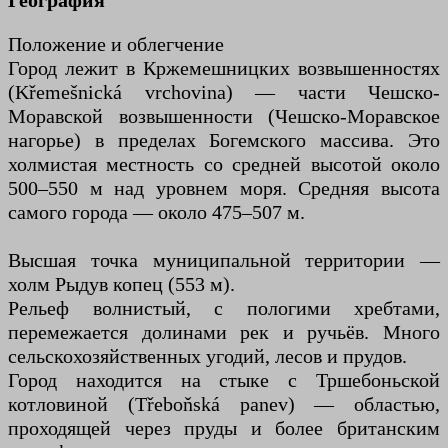
География
Положение и облегчение
Город лежит в Кржемешницких возвышенностях
(Křemešnická vrchovina) — части Чешско-
Моравской возвышенности (Чешско-Моравское
нагорье) в пределах Богемского массива. Это
холмистая местность со средней высотой около
500–550 м над уровнем моря. Средняя высота
самого города — около 475–507 м.
Высшая точка муниципальной территории —
холм Рыдув копец (553 м).
Рельеф волнистый, с пологими хребтами,
перемежается долинами рек и ручьёв. Много
сельскохозяйственных угодий, лесов и прудов.
Город находится на стыке с Тршебоньской
котловиной (Třeboňská panev) — областью,
проходящей через пруды и более британским