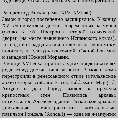
Будеёвице, чтобы ослабить их влияние в регионе.
Расцвет под Витковцами (XIV–XVI вв.)
Замок и город постепенно расширялись. К концу
XV века комплекс достиг современных размеров
(около 3 га). Построили второй готический
дворец (на месте нынешнего Испанского крыла).
Господа из Градца активно влияли на экономику,
политику и культуру восточной Южной Богемии
и западной Южной Моравии.
В конце XVI века, при последних представителях
рода, город достиг пика развития. Замок и дома
перестроили в ренессансном стиле (итальянские
архитекторы: Antonio Ericer, Baldassare Maggi di
Arogno и др.). Город вышел за пределы
крепостных стен. Появились аркады,
пятиэтажное Адамово здание, Испанское крыло и
уникальный маньеристский музыкальный
павильон Рондель (Rondell) — одна из жемчужин