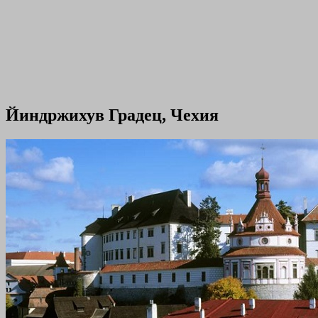
Йиндржихув Градец, Чехия