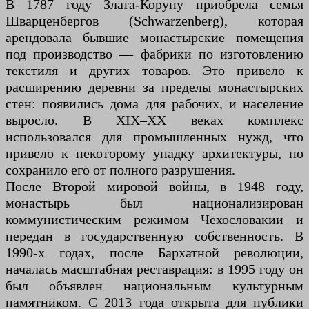
В 1787 году Злата-Коруну приобрела семья
Шварценбергов (Schwarzenberg), которая
арендовала бывшие монастырские помещения
под производство — фабрики по изготовлению
текстиля и других товаров. Это привело к
расширению деревни за пределы монастырских
стен: появились дома для рабочих, и население
выросло. В XIX–XX веках комплекс
использовался для промышленных нужд, что
привело к некоторому упадку архитектуры, но
сохранило его от полного разрушения.
После Второй мировой войны, в 1948 году,
монастырь был национализирован
коммунистическим режимом Чехословакии и
передан в государственную собственность. В
1990-х годах, после Бархатной революции,
началась масштабная реставрация: в 1995 году он
был объявлен национальным культурным
памятником. С 2013 года открыта для публики