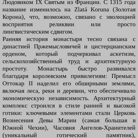
Людовиком IX Святым из Франции. С 1315 года
название изменилось на Zlatá Koruna (Золотая
Корона), что, возможно, связано с эволюцией
восприятия реликвии или просто
лингвистическим сдвигом.
Ранняя история монастыря тесно связана с
династией Пржемысловичей и цистерцианским
орденом, который подчеркивал аскетизм,
сельскохозяйственный труд и архитектурную
простоту. Монастырь быстро развивался
благодаря королевским привилегиям: Премысл
Оттокар II наделил его обширными землями,
включая леса, реки и деревни, что обеспечивало
экономическую независимость. Архитектурный
комплекс строился в стиле ранней и высокой
готики: ключевыми элементами стали Церковь
Вознесения Девы Марии (самая большая в
Южной Чехии), Часовня Ангелов-Хранителей
(уникальный готический памятник),