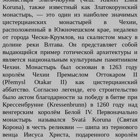
Koruna), также известный как Златокорунский
монастырь, — это один из наиболее значимых
цистерцианских монастырей в Чехии,
расположенный в Южночешском крае, недалеко
от города Чески-Крумлов, на скалистом мысу в
долине реки Влтава. Он представляет собой
выдающийся пример готической архитектуры и
является национальным культурным памятником
Чехии. Монастырь был основан в 1263 году
королём Чехии Премыслом Оттокаром II
(Přemysl Otakar II) как цистерцианский
аббатство. Согласно легенде, его строительство
было актом благодарности за победу в битве при
Крессенбрунне (Kressenbrunn) в 1260 году над
венгерским королём Белой IV. Первоначально
монастырь назывался Svatá Koruna (Святая
Корона) в честь реликвии — шипа из тернового
венца Иисуса Христа, подаренного королём