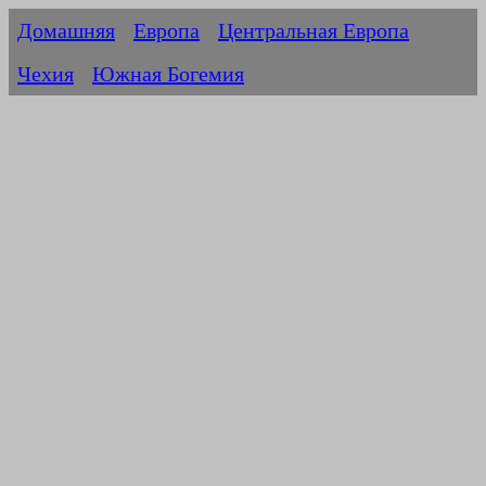
Домашняя
Европа
Центральная Европа
Чехия
Южная Богемия