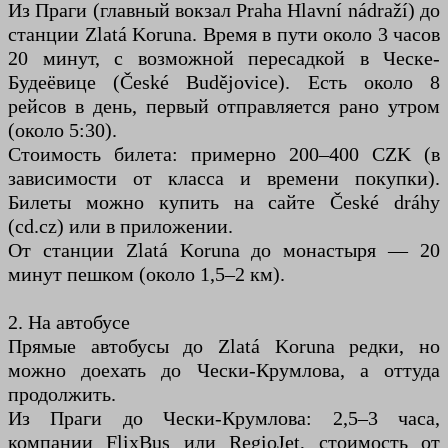
Из Праги (главный вокзал Praha Hlavní nádraží) до
станции Zlatá Koruna. Время в пути около 3 часов
20 минут, с возможной пересадкой в Ческе-
Будеёвице (České Budějovice). Есть около 8
рейсов в день, первый отправляется рано утром
(около 5:30).
Стоимость билета: примерно 200–400 CZK (в
зависимости от класса и времени покупки).
Билеты можно купить на сайте České dráhy
(cd.cz) или в приложении.
От станции Zlatá Koruna до монастыря — 20
минут пешком (около 1,5–2 км).
2. На автобусе
Прямые автобусы до Zlatá Koruna редки, но
можно доехать до Чески-Крумлова, а оттуда
продолжить.
Из Праги до Чески-Крумлова: 2,5–3 часа,
компании FlixBus или RegioJet, стоимость от