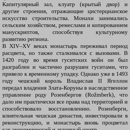
Капитулярный зал, клуатр (крытый двор) и
другие строения, отражающие цистерцианское
искусство строительства. Монахи занимались
сельским хозяйством, ремеслами и копированием
манускриптов, способствуя культурному
развитию региона.
В XIV–XV веках монастырь переживал период
расцвета, но также сталкивался с вызовами. В
1420 году во время гуситских войн он был
разграблен и частично разрушен гуситами, что
привело к временному упадку. Однако уже в 1493
году чешский король Владислав II Ягеллон
передал владения Злата-Коруны в наследственное
управление роду Розенбергов (Rožmberk), что
дало им практически все права над территорией и
способствовало восстановлению. Розенберги,
влиятельная чешская династия, инвестировали в
реконструкцию, и монастырь вновь процветал
как экономический и духовный центр.