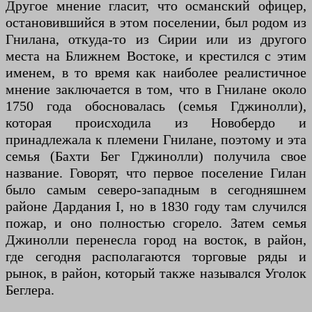
Другое мнение гласит, что османский офицер,
остановившийся в этом поселении, был родом из
Гнилана, откуда-то из Сирии или из другого
места на Ближнем Востоке, и крестился с этим
именем, в то время как наиболее реалистичное
мнение заключается в том, что в Гнилане около
1750 года обосновалась (семья Гджинолли),
которая происходила из Новобердо и
принадлежала к племени Гнилане, поэтому и эта
семья (Бахти Бег Гджинолли) получила свое
название. Говорят, что первое поселение Гилан
было самым северо-западным в сегодняшнем
районе Дардания I, но в 1830 году там случился
пожар, и оно полностью сгорело. Затем семья
Джинолли перенесла город на восток, в район,
где сегодня располагаются торговые ряды и
рынок, в район, который также назывался Уголок
Беглера.