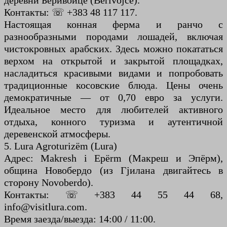
деревни Беривойце (Berivojce).
Контакты: ☏ +383 48 117 117.
Настоящая конная ферма и ранчо с
разнообразными породами лошадей, включая
чистокровных арабских. Здесь можно покататься
верхом на открытой и закрытой площадках,
насладиться красивыми видами и попробовать
традиционные косовские блюда. Цены очень
демократичные — от 0,70 евро за услуги.
Идеальное место для любителей активного
отдыха, конного туризма и аутентичной
деревенской атмосферы.
5. Lura Agroturizëm (Lura)
Адрес: Makresh i Epërm (Макреш и Эпёрм),
община Новобердо (из Гjилана двигайтесь в
сторону Novoberdo).
Контакты: ☏ +383 44 55 44 68,
info@visitlura.com.
Время заезда/выезда: 14:00 / 11:00.