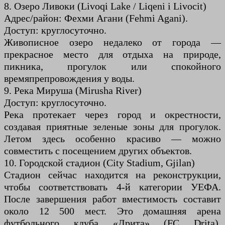
8. Озеро Ливоки (Livoqi Lake / Liqeni i Livocit)
Адрес/район: Фехми Агани (Fehmi Agani).
Доступ: круглосуточно.
Живописное озеро недалеко от города —
прекрасное место для отдыха на природе,
пикника, прогулок или спокойного
времяпрепровождения у воды.
9. Река Мируша (Mirusha River)
Доступ: круглосуточно.
Река протекает через город и окрестности,
создавая приятные зеленые зоны для прогулок.
Летом здесь особенно красиво — можно
совместить с посещением других объектов.
10. Городской стадион (City Stadium, Gjilan)
Стадион сейчас находится на реконструкции,
чтобы соответствовать 4-й категории УЕФА.
После завершения работ вместимость составит
около 12 500 мест. Это домашняя арена
футбольного клуба «Дрита» (FC Drita).