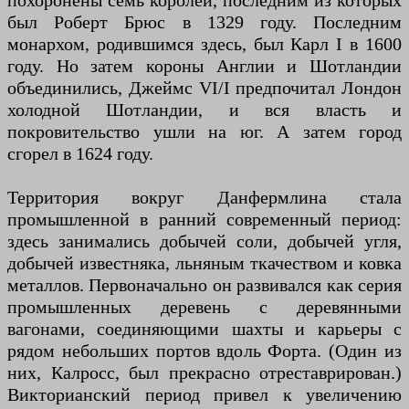
похоронены семь королей, последним из которых
был Роберт Брюс в 1329 году. Последним
монархом, родившимся здесь, был Карл I в 1600
году. Но затем короны Англии и Шотландии
объединились, Джеймс VI/I предпочитал Лондон
холодной Шотландии, и вся власть и
покровительство ушли на юг. А затем город
сгорел в 1624 году.
Территория вокруг Данфермлина стала
промышленной в ранний современный период:
здесь занимались добычей соли, добычей угля,
добычей известняка, льняным ткачеством и ковка
металлов. Первоначально он развивался как серия
промышленных деревень с деревянными
вагонами, соединяющими шахты и карьеры с
рядом небольших портов вдоль Форта. (Один из
них, Калросс, был прекрасно отреставрирован.)
Викторианский период привел к увеличению