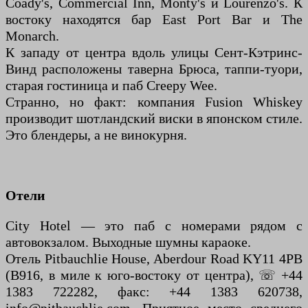
Coady's, Commercial Inn, Monty's и Lourenzo's. К
востоку находятся бар East Port Bar и The
Monarch.
К западу от центра вдоль улицы Сент-Кэтринс-
Винд расположены таверна Брюса, таппи-туори,
старая гостиница и паб Creepy Wee.
Странно, но факт: компания Fusion Whiskey
производит шотландский виски в японском стиле.
Это блендеры, а не винокурня.
Отели
City Hotel — это паб с номерами рядом с
автовокзалом. Выходные шумны караоке.
Отель Pitbauchlie House, Aberdour Road KY11 4PB
(B916, в миле к юго-востоку от центра), ☏ +44
1383 722282, факс: +44 1383 620738,