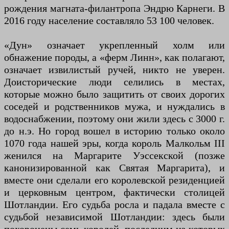
рождения магната-филантропа Эндрю Карнеги. В
2016 году население составляло 53 100 человек.
«Дун» означает укрепленный холм или
обнажение породы, а «ферм Линн», как полагают,
означает извилистый ручей, никто не уверен.
Доисторические люди селились в местах,
которые можно было защитить от своих дорогих
соседей и родственников мужа, и нуждались в
водоснабжении, поэтому они жили здесь с 3000 г.
до н.э. Но город вошел в историю только около
1070 года нашей эры, когда король Малкольм III
женился на Маргарите Уэссекской (позже
канонизированной как Святая Маргарита), и
вместе они сделали его королевской резиденцией
и церковным центром, фактически столицей
Шотландии. Его судьба росла и падала вместе с
судьбой независимой Шотландии: здесь были