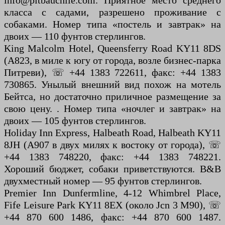
info@pitbauchlie.com. Приятное место среднего
класса с садами, разрешено проживание с
собаками. Номер типа «постель и завтрак» на
двоих — 110 фунтов стерлингов.
King Malcolm Hotel, Queensferry Road KY11 8DS
(A823, в миле к югу от города, возле бизнес-парка
Питреви), ☏ +44 1383 722611, факс: +44 1383
730865. Унылый внешний вид похож на мотель
Бейтса, но достаточно приличное размещение за
свою цену. . Номер типа «ночлег и завтрак» на
двоих — 105 фунтов стерлингов.
Holiday Inn Express, Halbeath Road, Halbeath KY11
8JH (A907 в двух милях к востоку от города), ☏
+44 1383 748220, факс: +44 1383 748221.
Хороший бюджет, собаки приветствуются. B&B
двухместный номер — 95 фунтов стерлингов.
Premier Inn Dunfermline, 4-12 Whimbrel Place,
Fife Leisure Park KY11 8EX (около Jcn 3 M90), ☏
+44 870 600 1486, факс: +44 870 600 1487.