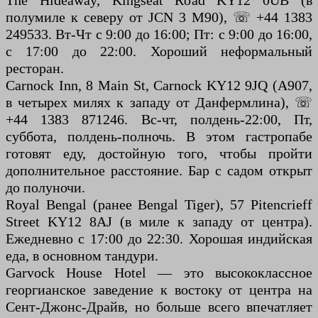
The Hideaway, Kingseat Road KY12 0UB (в
полумиле к северу от JCN 3 M90), ☏ +44 1383
249533. Вт-Чт с 9:00 до 16:00; Пт: с 9:00 до 16:00,
с 17:00 до 22:00. Хороший неформальный
ресторан.
Carnock Inn, 8 Main St, Carnock KY12 9JQ (A907,
в четырех милях к западу от Данфермлина), ☏
+44 1383 871246. Вс-чт, полдень-22:00, Пт,
суббота, полдень-полночь. В этом гастропабе
готовят еду, достойную того, чтобы пройти
дополнительное расстояние. Бар с садом открыт
до полуночи.
Royal Bengal (ранее Bengal Tiger), 57 Pitencrieff
Street KY12 8AJ (в миле к западу от центра).
Ежедневно с 17:00 до 22:30. Хорошая индийская
еда, в основном тандури.
Garvock House Hotel — это высококлассное
георгианское заведение к востоку от центра на
Сент-Джонс-Драйв, но больше всего впечатляет