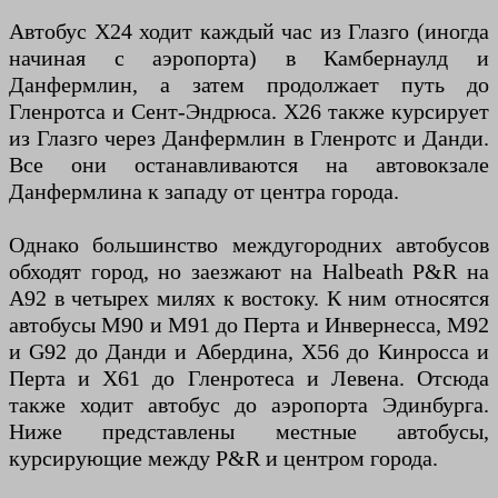
Автобус X24 ходит каждый час из Глазго (иногда
начиная с аэропорта) в Камбернаулд и
Данфермлин, а затем продолжает путь до
Гленротса и Сент-Эндрюса. X26 также курсирует
из Глазго через Данфермлин в Гленротс и Данди.
Все они останавливаются на автовокзале
Данфермлина к западу от центра города.
Однако большинство междугородних автобусов
обходят город, но заезжают на Halbeath P&R на
A92 в четырех милях к востоку. К ним относятся
автобусы M90 и M91 до Перта и Инвернесса, M92
и G92 до Данди и Абердина, X56 до Кинросса и
Перта и X61 до Гленротеса и Левена. Отсюда
также ходит автобус до аэропорта Эдинбурга.
Ниже представлены местные автобусы,
курсирующие между P&R и центром города.