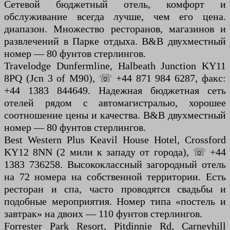
Сетевой бюджетный отель, комфорт и
обслуживание всегда лучше, чем его цена.
диапазон. Множество ресторанов, магазинов и
развлечений в Парке отдыха. B&B двухместный
номер — 80 фунтов стерлингов.
Travelodge Dunfermline, Halbeath Junction KY11
8PQ (Jcn 3 of M90), ☏ +44 871 984 6287, факс:
+44 1383 844649. Надежная бюджетная сеть
отелей рядом с автомагистралью, хорошее
соотношение цены и качества. B&B двухместный
номер — 80 фунтов стерлингов.
Best Western Plus Keavil House Hotel, Crossford
KY12 8NN (2 мили к западу от города), ☏ +44
1383 736258. Высококлассный загородный отель
на 72 номера на собственной территории. Есть
ресторан и спа, часто проводятся свадьбы и
подобные мероприятия. Номер типа «постель и
завтрак» на двоих — 110 фунтов стерлингов.
Forrester Park Resort, Pitdinnie Rd, Carneyhill