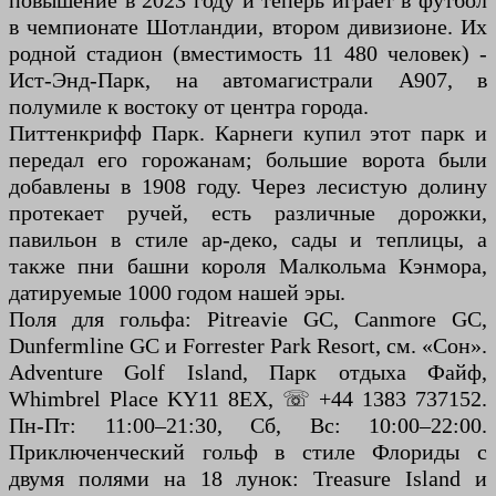
повышение в 2023 году и теперь играет в футбол
в чемпионате Шотландии, втором дивизионе. Их
родной стадион (вместимость 11 480 человек) -
Ист-Энд-Парк, на автомагистрали A907, в
полумиле к востоку от центра города.
Питтенкрифф Парк. Карнеги купил этот парк и
передал его горожанам; большие ворота были
добавлены в 1908 году. Через лесистую долину
протекает ручей, есть различные дорожки,
павильон в стиле ар-деко, сады и теплицы, а
также пни башни короля Малкольма Кэнмора,
датируемые 1000 годом нашей эры.
Поля для гольфа: Pitreavie GC, Canmore GC,
Dunfermline GC и Forrester Park Resort, см. «Сон».
Adventure Golf Island, Парк отдыха Файф,
Whimbrel Place KY11 8EX, ☏ +44 1383 737152.
Пн-Пт: 11:00–21:30, Сб, Вс: 10:00–22:00.
Приключенческий гольф в стиле Флориды с
двумя полями на 18 лунок: Treasure Island и